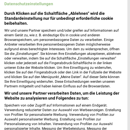
Datenschutzeinstellungen
Durch Klicken auf die Schaltfläche „Ablehnen“ wird die
Standardeinstellung nur für unbedingt erforderliche cookie
beibehalten.
Wir und unsere Partner speichern und/oder greifen auf Informationen auf
0,4 km
0,3 km
einem Gerät zu, wie z. B. eindeutige IDs in cookie und anderen
Browserspeichern, um personenbezogene Daten zu verarbeiten. Einige
Diese Woche: frische Farben und Prints für zu Hause.
Milchzahn-Woche
Anbieter verarbeiten Ihre personenbezogenen Daten möglicherweise
Noch morgen gültig
Gültig bis Do. 01.10.
aufgrund eines berechtigten Interesses. Um dem zu widersprechen, öffnen
Sie die „Einstellungen“. Sie können Ihre Einstellungen akzeptieren, ablehnen
oder verwalten, indem Sie auf die Schaltfläche „Einstellungen verwalten“
NKD
Kik
klicken oder jederzeit auf die Fingerabdruck-Schaltfläche in der linken
unteren Ecke der Website klicken. Um Ihre Einwilligung zu widerrufen,
klicken Sie auf den Fingerabdruck oder den Link in der Fußzeile der Website
und klicken Sie auf den Menüpunkt „Meine Daten“. Auf dieser Seite können
Sie Ihre Einwilligung widerrufen. Diese Entscheidungen werden unseren
Partnern mitgeteilt und haben keinen Einfluss auf die Browserdaten.
Wir und unsere Partner verarbeiten Daten, um die Leistung der
Website zu analysieren und Folgendes zu tun:
Speichern von oder Zugriff auf Informationen auf einem Endgerät.
Verwendung reduzierter Daten zur Auswahl von Werbeanzeigen. Erstellung
von Profilen für personalisierte Werbung. Verwendung von Profilen zur
Auswahl personalisierter Werbung. Erstellung von Profilen zur
Personalisierung von Inhalten. Verwendung von Profilen zur Auswahl
personalisierter Inhalte. Messung der Werbeleistung. Messung der