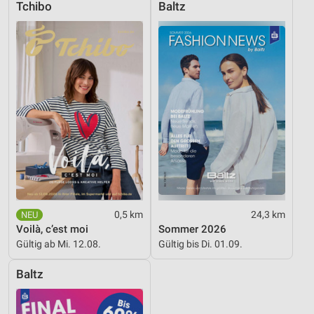
Tchibo
Baltz
Geräte anhand von aktiv angeforderten
Informationen identifizieren
Nicht-IAB-Verarbeitungszwecke:
Notwendig
Performance
Funktional
Werbung
0,5 km
24,3 km
Voilà, c’est moi
Sommer 2026
Gültig ab Mi. 12.08.
Gültig bis Di. 01.09.
Baltz