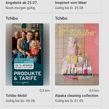
Angebote ab 25.07.
Inspiriert vom Meer
Erstellung von Profilen zur Personalisierung
Noch morgen gültig
Gültig bis Di. 25.08.
von Inhalten
Tchibo
Tchibo
Verwendung von Profilen zur Auswahl
personalisierter Inhalte
Messung der Werbeleistung
Messung der Performance von Inhalten
Analyse von Zielgruppen durch Statistiken oder
Kombinationen von Daten aus verschiedenen
Quellen
Entwicklung und Verbesserung der Angebote
Verwendung reduzierter Daten zur Auswahl von
Inhalten
0,5 km
0,5 km
IAB-Besonderheiten:
Tchibo Mobil
Alpaka cleaning collection
Gültig bis So. 09.08.
Gültig bis Di. 01.09.
Verwendung genauer Standortdaten