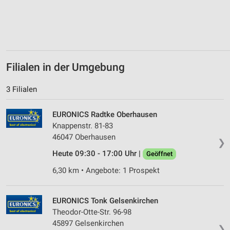
Verwendung reduzierter Daten zur Auswahl von
Werbeanzeigen
Erstellung von Profilen für personalisierte
Werbung
Filialen in der Umgebung
Verwendung von Profilen zur Auswahl
personalisierter Werbung
3 Filialen
Erstellung von Profilen zur Personalisierung
von Inhalten
EURONICS Radtke Oberhausen
Knappenstr. 81-83
Verwendung von Profilen zur Auswahl
46047 Oberhausen
❯
personalisierter Inhalte
Heute 09:30 - 17:00 Uhr |
Geöffnet
Messung der Werbeleistung
6,30 km • Angebote: 1 Prospekt
Messung der Performance von Inhalten
EURONICS Tonk Gelsenkirchen
Analyse von Zielgruppen durch Statistiken oder
Theodor-Otte-Str. 96-98
Kombinationen von Daten aus verschiedenen
45897 Gelsenkirchen
Quellen
❯