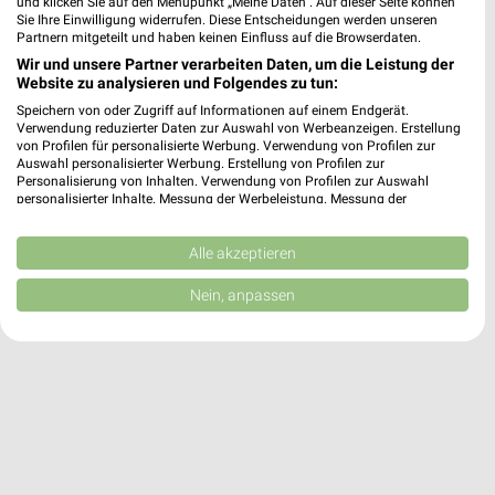
und klicken Sie auf den Menüpunkt „Meine Daten“. Auf dieser Seite können
✔
Folge deinem Lieblingshändler
Sie Ihre Einwilligung widerrufen. Diese Entscheidungen werden unseren
✔
Push-Benachrichtigungen bei neuen Prospekten
Partnern mitgeteilt und haben keinen Einfluss auf die Browserdaten.
✔
Einkaufsliste - Einkauf stressfrei planen
Wir und unsere Partner verarbeiten Daten, um die Leistung der
Website zu analysieren und Folgendes zu tun:
Speichern von oder Zugriff auf Informationen auf einem Endgerät.
JETZT LADEN UND SPAREN!
Verwendung reduzierter Daten zur Auswahl von Werbeanzeigen. Erstellung
von Profilen für personalisierte Werbung. Verwendung von Profilen zur
Auswahl personalisierter Werbung. Erstellung von Profilen zur
Personalisierung von Inhalten. Verwendung von Profilen zur Auswahl
personalisierter Inhalte. Messung der Werbeleistung. Messung der
Performance von Inhalten. Analyse von Zielgruppen durch Statistiken oder
Kombinationen von Daten aus verschiedenen Quellen. Entwicklung und
Verbesserung der Angebote. Verwendung reduzierter Daten zur Auswahl
Alle akzeptieren
von Inhalten.
Daten können außerhalb der Europäischen Union weitergegeben und in die
Nein, anpassen
USA gesendet werden.
Ihre Einwilligung und die cookie Richtlinie gelten ausschließlich für diese
Website/App.
Partnerliste anzeigen (1 IAB-Anbieter)
Wir nutzen Ihre Daten für folgende Zwecke:
IAB-Verarbeitungszwecke:
Speichern von oder Zugriff auf Informationen
auf einem Endgerät