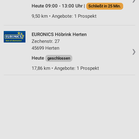
Heute 09:00 - 13:00 Uhr |
Schließt in 25 Min.
Entwicklung und Verbesserung der Angebote
9,50 km • Angebote: 1 Prospekt
Verwendung reduzierter Daten zur Auswahl von
Inhalten
EURONICS Höbrink Herten
IAB-Besonderheiten:
Zechenstr. 27
Verwendung genauer Standortdaten
45699 Herten
❯
Heute
geschlossen
Geräte anhand von aktiv angeforderten
Informationen identifizieren
17,86 km • Angebote: 1 Prospekt
Nicht-IAB-Verarbeitungszwecke:
Notwendig
Performance
Funktional
Werbung