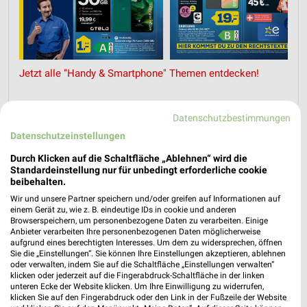
Jetzt alle "Handy & Smartphone" Themen entdecken!
Datenschutzbestimmungen
Datenschutzeinstellungen
MEHR PROSPEKTE
Durch Klicken auf die Schaltfläche „Ablehnen“ wird die
Standardeinstellung nur für unbedingt erforderliche cookie
beibehalten.
Wir und unsere Partner speichern und/oder greifen auf Informationen auf
einem Gerät zu, wie z. B. eindeutige IDs in cookie und anderen
Browserspeichern, um personenbezogene Daten zu verarbeiten. Einige
weekli - Prospekte & Angebote App
Anbieter verarbeiten Ihre personenbezogenen Daten möglicherweise
aufgrund eines berechtigten Interesses. Um dem zu widersprechen, öffnen
Sie die „Einstellungen“. Sie können Ihre Einstellungen akzeptieren, ablehnen
Alle EURONICS Angebote immer griffbereit – mit der
oder verwalten, indem Sie auf die Schaltfläche „Einstellungen verwalten“
kostenlosen weekli App für iOS & Android.
klicken oder jederzeit auf die Fingerabdruck-Schaltfläche in der linken
unteren Ecke der Website klicken. Um Ihre Einwilligung zu widerrufen,
klicken Sie auf den Fingerabdruck oder den Link in der Fußzeile der Website
✔
Standortgenaue Angebote