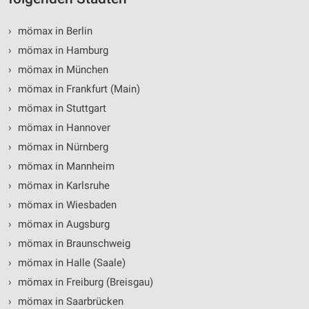
Verwendung von Profilen zur Auswahl
personalisierter Inhalte
›
mömax in Berlin
›
mömax in Hamburg
Messung der Werbeleistung
›
mömax in München
Messung der Performance von Inhalten
›
mömax in Frankfurt (Main)
›
mömax in Stuttgart
Analyse von Zielgruppen durch Statistiken oder
Kombinationen von Daten aus verschiedenen
›
mömax in Hannover
Quellen
›
mömax in Nürnberg
Entwicklung und Verbesserung der Angebote
›
mömax in Mannheim
›
mömax in Karlsruhe
Verwendung reduzierter Daten zur Auswahl von
›
mömax in Wiesbaden
Inhalten
›
mömax in Augsburg
IAB-Besonderheiten:
›
mömax in Braunschweig
Verwendung genauer Standortdaten
›
mömax in Halle (Saale)
Geräte anhand von aktiv angeforderten
›
mömax in Freiburg (Breisgau)
Informationen identifizieren
›
mömax in Saarbrücken