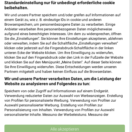
Standardeinstellung nur für unbedingt erforderliche cookie
beibehalten.
Wir und unsere Partner speichern und/oder greifen auf Informationen auf
einem Gerät zu, wie z. B. eindeutige IDs in cookie und anderen
Browserspeichern, um personenbezogene Daten zu verarbeiten. Einige
Anbieter verarbeiten Ihre personenbezogenen Daten möglicherweise
aufgrund eines berechtigten Interesses. Um dem zu widersprechen, öffnen
Sie die „Einstellungen“. Sie können Ihre Einstellungen akzeptieren, ablehnen
oder verwalten, indem Sie auf die Schaltfläche „Einstellungen verwalten“
klicken oder jederzeit auf die Fingerabdruck-Schaltfläche in der linken
mömax Schweinfurt
unteren Ecke der Website klicken. Um Ihre Einwilligung zu widerrufen,
Amsterdamstraße 5
klicken Sie auf den Fingerabdruck oder den Link in der Fußzeile der Website
und klicken Sie auf den Menüpunkt „Meine Daten“. Auf dieser Seite können
97421 Schweinfurt
❯
Sie Ihre Einwilligung widerrufen. Diese Entscheidungen werden unseren
Partnern mitgeteilt und haben keinen Einfluss auf die Browserdaten.
Heute 10:00 - 19:00 Uhr |
Geschlossen
Wir und unsere Partner verarbeiten Daten, um die Leistung der
355,22 km • Angebote: 1 Prospekt
Website zu analysieren und Folgendes zu tun:
Speichern von oder Zugriff auf Informationen auf einem Endgerät.
Verwendung reduzierter Daten zur Auswahl von Werbeanzeigen. Erstellung
mömax Würzburg
von Profilen für personalisierte Werbung. Verwendung von Profilen zur
Auswahl personalisierter Werbung. Erstellung von Profilen zur
Wiesenweg 12
Personalisierung von Inhalten. Verwendung von Profilen zur Auswahl
97084 Würzburg
personalisierter Inhalte. Messung der Werbeleistung. Messung der
❯
Performance von Inhalten. Analyse von Zielgruppen durch Statistiken oder
Heute 10:00 - 19:00 Uhr |
Geschlossen
Kombinationen von Daten aus verschiedenen Quellen. Entwicklung und
Verbesserung der Angebote. Verwendung reduzierter Daten zur Auswahl
Alle akzeptieren
389,67 km • Angebote: 1 Prospekt