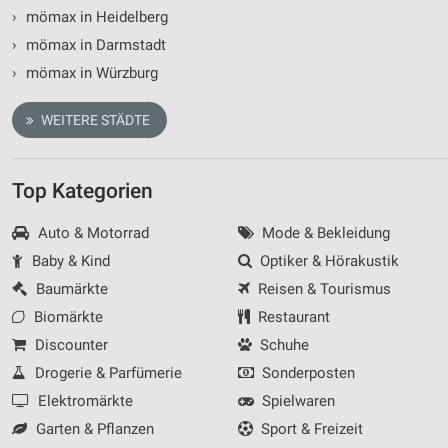
Nicht-IAB-Verarbeitungszwecke:
›
mömax in Heidelberg
Notwendig
›
mömax in Darmstadt
›
mömax in Würzburg
Performance
Funktional
WEITERE STÄDTE
Werbung
Top Kategorien
Auto & Motorrad
Mode & Bekleidung
Baby & Kind
Optiker & Hörakustik
Baumärkte
Reisen & Tourismus
Biomärkte
Restaurant
Discounter
Schuhe
Drogerie & Parfümerie
Sonderposten
Elektromärkte
Spielwaren
Garten & Pflanzen
Sport & Freizeit