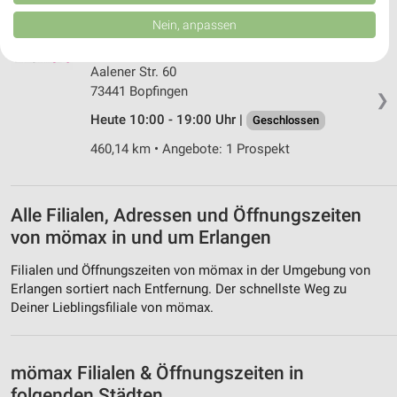
von Inhalten.
Daten können außerhalb der Europäischen Union weitergegeben und in die
Nein, anpassen
USA gesendet werden.
mömax Bopfingen
Ihre Einwilligung und die cookie Richtlinie gelten ausschließlich für diese
Website/App.
Aalener Str. 60
Partnerliste anzeigen (1 IAB-Anbieter)
73441 Bopfingen
❯
Wir nutzen Ihre Daten für folgende Zwecke:
Heute 10:00 - 19:00 Uhr |
Geschlossen
IAB-Verarbeitungszwecke:
460,14 km • Angebote: 1 Prospekt
Speichern von oder Zugriff auf Informationen
auf einem Endgerät
Alle Filialen, Adressen und Öffnungszeiten
Verwendung reduzierter Daten zur Auswahl von
Werbeanzeigen
von mömax in und um Erlangen
Erstellung von Profilen für personalisierte
Filialen und Öffnungszeiten von mömax in der Umgebung von
Werbung
Erlangen sortiert nach Entfernung. Der schnellste Weg zu
Deiner Lieblingsfiliale von mömax.
Verwendung von Profilen zur Auswahl
personalisierter Werbung
Erstellung von Profilen zur Personalisierung
mömax Filialen & Öffnungszeiten in
von Inhalten
folgenden Städten