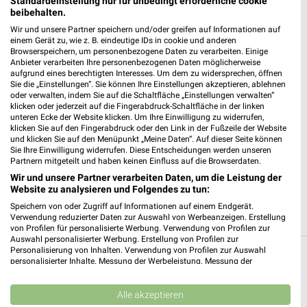
Standardeinstellung nur für unbedingt erforderliche cookie
beibehalten.
weekli - Prospekte & Angebote App
Wir und unsere Partner speichern und/oder greifen auf Informationen auf
einem Gerät zu, wie z. B. eindeutige IDs in cookie und anderen
Alle PENNY Angebote immer griffbereit – mit der kostenlosen
Browserspeichern, um personenbezogene Daten zu verarbeiten. Einige
weekli App für iOS & Android.
Anbieter verarbeiten Ihre personenbezogenen Daten möglicherweise
aufgrund eines berechtigten Interesses. Um dem zu widersprechen, öffnen
Sie die „Einstellungen“. Sie können Ihre Einstellungen akzeptieren, ablehnen
✔
Standortgenaue Angebote
oder verwalten, indem Sie auf die Schaltfläche „Einstellungen verwalten“
✔
Folge deinem Lieblingshändler
klicken oder jederzeit auf die Fingerabdruck-Schaltfläche in der linken
✔
Push-Benachrichtigungen bei neuen Prospekten
unteren Ecke der Website klicken. Um Ihre Einwilligung zu widerrufen,
✔
Einkaufsliste - Einkauf stressfrei planen
klicken Sie auf den Fingerabdruck oder den Link in der Fußzeile der Website
und klicken Sie auf den Menüpunkt „Meine Daten“. Auf dieser Seite können
Sie Ihre Einwilligung widerrufen. Diese Entscheidungen werden unseren
Partnern mitgeteilt und haben keinen Einfluss auf die Browserdaten.
JETZT LADEN UND SPAREN!
Wir und unsere Partner verarbeiten Daten, um die Leistung der
Website zu analysieren und Folgendes zu tun:
Speichern von oder Zugriff auf Informationen auf einem Endgerät.
Verwendung reduzierter Daten zur Auswahl von Werbeanzeigen. Erstellung
von Profilen für personalisierte Werbung. Verwendung von Profilen zur
Auswahl personalisierter Werbung. Erstellung von Profilen zur
Personalisierung von Inhalten. Verwendung von Profilen zur Auswahl
personalisierter Inhalte. Messung der Werbeleistung. Messung der
Weitere PENNY Geschäfte mit Angeboten in
Performance von Inhalten. Analyse von Zielgruppen durch Statistiken oder
und um Erkrath (Fundort des
Kombinationen von Daten aus verschiedenen Quellen. Entwicklung und
Verbesserung der Angebote. Verwendung reduzierter Daten zur Auswahl
Alle akzeptieren
Neanderthalers)
von Inhalten.