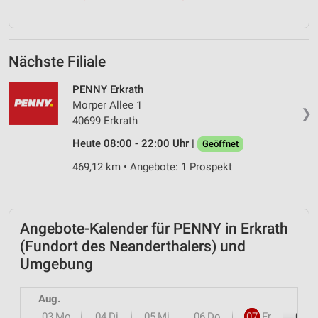
Nächste Filiale
PENNY Erkrath
Morper Allee 1
❯
40699 Erkrath
Heute 08:00 - 22:00 Uhr |
Geöffnet
469,12 km • Angebote: 1 Prospekt
Angebote-Kalender für PENNY in Erkrath
(Fundort des Neanderthalers) und
Umgebung
Aug.
03
Mo
04
Di
05
Mi
06
Do
07
Fr
08
S