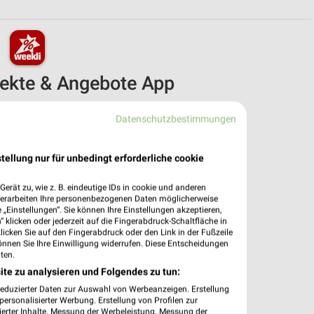
pekte & Angebote App
r Filialen & Öffnungszeiten in unserer App.
Datenschutzbestimmungen
e Angebote
ieblingshändler
tellung nur für unbedingt erforderliche cookie
htigungen bei neuen Prospekten
 Einkauf stressfrei planen
erät zu, wie z. B. eindeutige IDs in cookie und anderen
verarbeiten Ihre personenbezogenen Daten möglicherweise
 App jetzt laden oder QR-Code scannen.
„Einstellungen“. Sie können Ihre Einstellungen akzeptieren,
 klicken oder jederzeit auf die Fingerabdruck-Schaltfläche in
klicken Sie auf den Fingerabdruck oder den Link in der Fußzeile
önnen Sie Ihre Einwilligung widerrufen. Diese Entscheidungen
ten.
ite zu analysieren und Folgendes zu tun:
reduzierter Daten zur Auswahl von Werbeanzeigen. Erstellung
ersonalisierter Werbung. Erstellung von Profilen zur
ierter Inhalte. Messung der Werbeleistung. Messung der