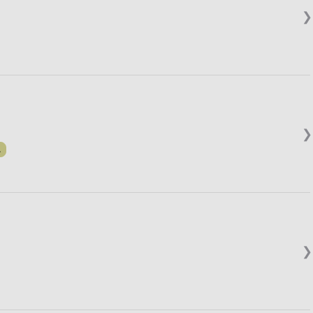
❯
❯
.
❯