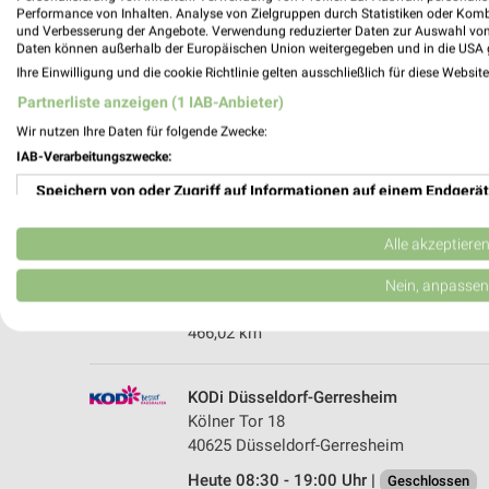
Performance von Inhalten. Analyse von Zielgruppen durch Statistiken oder Kom
und Verbesserung der Angebote. Verwendung reduzierter Daten zur Auswahl von
Daten können außerhalb der Europäischen Union weitergegeben und in die USA 
Ihre Einwilligung und die cookie Richtlinie gelten ausschließlich für diese Websit
Partnerliste anzeigen (1 IAB-Anbieter)
Wir nutzen Ihre Daten für folgende Zwecke:
IAB-Verarbeitungszwecke:
Speichern von oder Zugriff auf Informationen auf einem Endgerät
Ernsting's family Erkrath - Hochdahl
Verwendung reduzierter Daten zur Auswahl von Werbeanzeigen
Hochdahler Markt 17
Alle akzeptiere
40699 Erkrath - Hochdahl
Erstellung von Profilen für personalisierte Werbung
Nein, anpassen
Heute 08:00 - 20:00 Uhr |
Geschlossen
Verwendung von Profilen zur Auswahl personalisierter Werbung
466,02 km
Erstellung von Profilen zur Personalisierung von Inhalten
KODi Düsseldorf-Gerresheim
Verwendung von Profilen zur Auswahl personalisierter Inhalte
Kölner Tor 18
40625 Düsseldorf-Gerresheim
Messung der Werbeleistung
Heute 08:30 - 19:00 Uhr |
Geschlossen