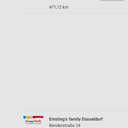
Messung der Performance von Inhalten
471,12 km
Analyse von Zielgruppen durch Statistiken oder Kombinationen 
Quellen
Entwicklung und Verbesserung der Angebote
Verwendung reduzierter Daten zur Auswahl von Inhalten
IAB-Besonderheiten:
Verwendung genauer Standortdaten
Geräte anhand von aktiv angeforderten Informationen identifizie
Nicht-IAB-Verarbeitungszwecke:
Notwendig
Performance
Funktional
Ernsting's family Düsseldorf
Benderstraße 24
Werbung