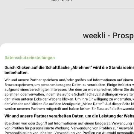
weekli - Pros
Finden Sie noch mehr Kaufhäuse
Datenschutzeinstellungen
✔
Standortgenau
✔
Folge deinem L
Durch Klicken auf die Schaltfläche „Ablehnen“ wird die Standardeins
✔
Push-Benachric
beibehalten.
✔
Einkaufsliste -
Wir und unsere Partner speichern und/oder greifen auf Informationen auf einem G
Browserspeichern, um personenbezogene Daten zu verarbeiten. Einige Anbieter 
Nutze weekli auch mobil –
aufgrund eines berechtigten Interesses. Um dem zu widersprechen, öffnen Sie die 
ablehnen oder verwalten, indem Sie auf die Schaltfläche „Einstellungen verwalten“
der linken unteren Ecke der Website klicken. Um Ihre Einwilligung zu widerrufen, 
der Website und klicken Sie auf den Menüpunkt „Meine Daten“. Auf dieser Seite k
werden unseren Partnern mitgeteilt und haben keinen Einfluss auf die Browserda
Wir und unsere Partner verarbeiten Daten, um die Leistung der Webs
Speichern von oder Zugriff auf Informationen auf einem Endgerät. Verwendung 
von Profilen für personalisierte Werbung. Verwendung von Profilen zur Auswahl p
Personalisierung von Inhalten. Verwendung von Profilen zur Auswahl personalis