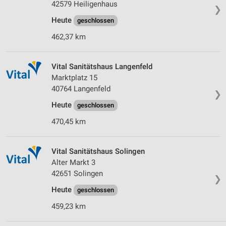
von Inhalten
42579 Heiligenhaus
❯
Heute
geschlossen
Verwendung von Profilen zur Auswahl
personalisierter Inhalte
462,37 km
Messung der Werbeleistung
Vital Sanitätshaus Langenfeld
Messung der Performance von Inhalten
Marktplatz 15
40764 Langenfeld
❯
Analyse von Zielgruppen durch Statistiken oder
Kombinationen von Daten aus verschiedenen
Heute
geschlossen
Quellen
470,45 km
Entwicklung und Verbesserung der Angebote
Vital Sanitätshaus Solingen
Verwendung reduzierter Daten zur Auswahl von
Inhalten
Alter Markt 3
42651 Solingen
IAB-Besonderheiten:
❯
Heute
geschlossen
Verwendung genauer Standortdaten
459,23 km
Geräte anhand von aktiv angeforderten
Informationen identifizieren