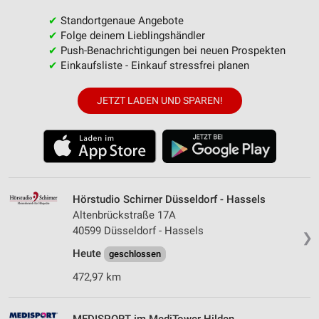
✔
Standortgenaue Angebote
✔
Folge deinem Lieblingshändler
✔
Push-Benachrichtigungen bei neuen Prospekten
✔
Einkaufsliste - Einkauf stressfrei planen
JETZT LADEN UND SPAREN!
Hörstudio Schirner Düsseldorf - Hassels
Altenbrückstraße 17A
40599 Düsseldorf - Hassels
❯
Heute
geschlossen
472,97 km
MEDISPORT im MediTower Hilden