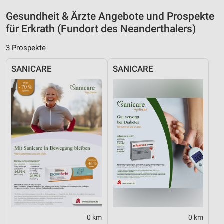
Nicht-IAB-Verarbeitungszwecke:
Gesundheit & Ärzte Angebote und Prospekte
für Erkrath (Fundort des Neanderthalers)
Notwendig
3 Prospekte
Performance
SANICARE
SANICARE
Funktional
Werbung
0 km
0 km