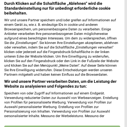
Durch Klicken auf die Schaltfläche „Ablehnen“ wird die
Zahnarztpraxis Dentalästhetica Düsseldorf
Standardeinstellung nur für unbedingt erforderliche cookie
Kaiserstraße 5
beibehalten.
40479 Düsseldorf
❯
Wir und unsere Partner speichern und/oder greifen auf Informationen auf
einem Gerät zu, wie z. B. eindeutige IDs in cookie und anderen
Heute
geschlossen
Browserspeichern, um personenbezogene Daten zu verarbeiten. Einige
Anbieter verarbeiten Ihre personenbezogenen Daten möglicherweise
476,63 km
aufgrund eines berechtigten Interesses. Um dem zu widersprechen, öffnen
Sie die „Einstellungen“. Sie können Ihre Einstellungen akzeptieren, ablehnen
oder verwalten, indem Sie auf die Schaltfläche „Einstellungen verwalten“
klicken oder jederzeit auf die Fingerabdruck-Schaltfläche in der linken
easyApotheke Suitbertusstraße Düsseldorf
unteren Ecke der Website klicken. Um Ihre Einwilligung zu widerrufen,
Suitbertusstraße 137
klicken Sie auf den Fingerabdruck oder den Link in der Fußzeile der Website
40223 Düsseldorf
und klicken Sie auf den Menüpunkt „Meine Daten“. Auf dieser Seite können
❯
Sie Ihre Einwilligung widerrufen. Diese Entscheidungen werden unseren
Heute
Partnern mitgeteilt und haben keinen Einfluss auf die Browserdaten.
geschlossen
Wir und unsere Partner verarbeiten Daten, um die Leistung der
478,03 km
Website zu analysieren und Folgendes zu tun:
Speichern von oder Zugriff auf Informationen auf einem Endgerät.
Verwendung reduzierter Daten zur Auswahl von Werbeanzeigen. Erstellung
Hörstudio Schirner Langenfeld - Richrath
von Profilen für personalisierte Werbung. Verwendung von Profilen zur
Wolfhagener Str. 1a
Auswahl personalisierter Werbung. Erstellung von Profilen zur
Personalisierung von Inhalten. Verwendung von Profilen zur Auswahl
40764 Langenfeld - Richrath
❯
personalisierter Inhalte. Messung der Werbeleistung. Messung der
Performance von Inhalten. Analyse von Zielgruppen durch Statistiken oder
Heute
geschlossen
Kombinationen von Daten aus verschiedenen Quellen. Entwicklung und