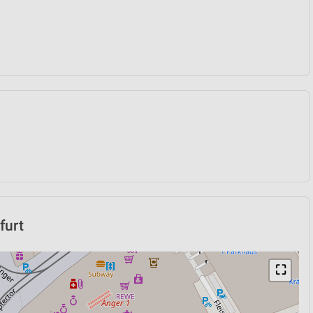
furt
⛶