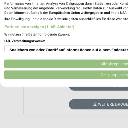
Performance von Inhalten. Analyse von Zielgruppen durch Statistiken oder Kom
und Verbesserung der Angebote. Verwendung reduzierter Daten zur Auswahl von
Daten können außerhalb der Europäischen Union weitergegeben und in die USA 
Ihre Einwilligung und die cookie Richtlinie gelten ausschließlich für diese Websit
Partnerliste anzeigen (1 IAB-Anbieter)
Wir nutzen Ihre Daten für folgende Zwecke:
IAB-Verarbeitungszwecke:
Speichern von oder Zugriff auf Informationen auf einem Endgerät
Verwendung reduzierter Daten zur Auswahl von Werbeanzeigen
Alle akzeptiere
Aktuell kein
Erstellung von Profilen für personalisierte Werbung
Nein, anpassen
Verwendung von Profilen zur Auswahl personalisierter Werbung
ZUR 
Erstellung von Profilen zur Personalisierung von Inhalten
WEITERE DROGE
Verwendung von Profilen zur Auswahl personalisierter Inhalte
Messung der Werbeleistung