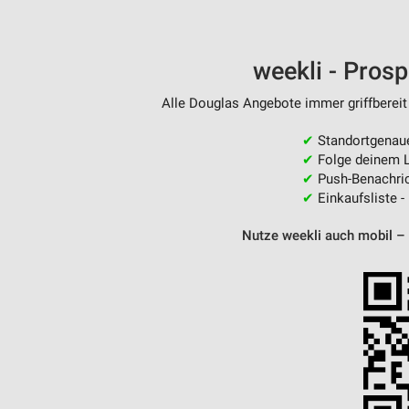
Messung der Performance von Inhalten
Analyse von Zielgruppen durch Statistiken oder Kombinationen 
weekli - Pros
Quellen
Alle Douglas Angebote immer griffbereit
Entwicklung und Verbesserung der Angebote
✔
Standortgenau
Verwendung reduzierter Daten zur Auswahl von Inhalten
✔
Folge deinem L
IAB-Besonderheiten:
✔
Push-Benachric
✔
Einkaufsliste -
Verwendung genauer Standortdaten
Nutze weekli auch mobil –
Geräte anhand von aktiv angeforderten Informationen identifizie
Nicht-IAB-Verarbeitungszwecke:
Notwendig
Performance
Funktional
Werbung