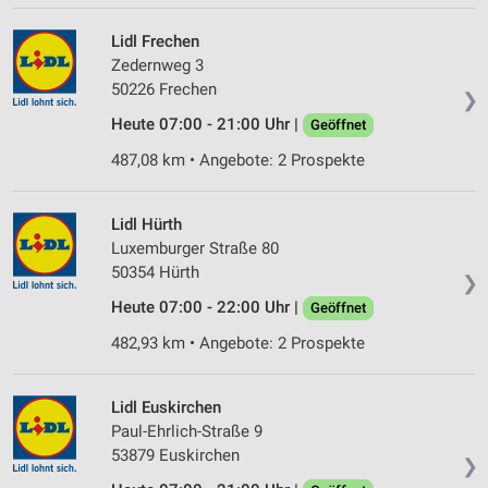
Wir nutzen Ihre Daten für folgende Zwecke:
Lidl Frechen
IAB-Verarbeitungszwecke:
Zedernweg 3
Speichern von oder Zugriff auf Informationen
50226 Frechen
❯
auf einem Endgerät
Heute 07:00 - 21:00 Uhr |
Geöffnet
Verwendung reduzierter Daten zur Auswahl von
487,08 km • Angebote: 2 Prospekte
Werbeanzeigen
Erstellung von Profilen für personalisierte
Lidl Hürth
Werbung
Luxemburger Straße 80
50354 Hürth
Verwendung von Profilen zur Auswahl
❯
personalisierter Werbung
Heute 07:00 - 22:00 Uhr |
Geöffnet
Erstellung von Profilen zur Personalisierung
482,93 km • Angebote: 2 Prospekte
von Inhalten
Verwendung von Profilen zur Auswahl
Lidl Euskirchen
personalisierter Inhalte
Paul-Ehrlich-Straße 9
53879 Euskirchen
❯
Messung der Werbeleistung