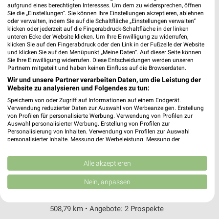
Dr-Gottfried-Cremer-Allee 22
aufgrund eines berechtigten Interesses. Um dem zu widersprechen, öffnen
50226 Frechen
Sie die „Einstellungen“. Sie können Ihre Einstellungen akzeptieren, ablehnen
❯
oder verwalten, indem Sie auf die Schaltfläche „Einstellungen verwalten“
Heute 07:00 - 21:00 Uhr |
Geöffnet
klicken oder jederzeit auf die Fingerabdruck-Schaltfläche in der linken
unteren Ecke der Website klicken. Um Ihre Einwilligung zu widerrufen,
486,95 km • Angebote: 2 Prospekte
klicken Sie auf den Fingerabdruck oder den Link in der Fußzeile der Website
und klicken Sie auf den Menüpunkt „Meine Daten“. Auf dieser Seite können
Sie Ihre Einwilligung widerrufen. Diese Entscheidungen werden unseren
Partnern mitgeteilt und haben keinen Einfluss auf die Browserdaten.
Lidl Zülpich
Wir und unsere Partner verarbeiten Daten, um die Leistung der
Römerallee 40-42
Website zu analysieren und Folgendes zu tun:
53909 Zülpich
❯
Speichern von oder Zugriff auf Informationen auf einem Endgerät.
Verwendung reduzierter Daten zur Auswahl von Werbeanzeigen. Erstellung
Heute 07:00 - 21:00 Uhr |
Geöffnet
von Profilen für personalisierte Werbung. Verwendung von Profilen zur
Auswahl personalisierter Werbung. Erstellung von Profilen zur
507,82 km • Angebote: 2 Prospekte
Personalisierung von Inhalten. Verwendung von Profilen zur Auswahl
personalisierter Inhalte. Messung der Werbeleistung. Messung der
Performance von Inhalten. Analyse von Zielgruppen durch Statistiken oder
Lidl Nörvenich
Kombinationen von Daten aus verschiedenen Quellen. Entwicklung und
Verbesserung der Angebote. Verwendung reduzierter Daten zur Auswahl
Alle akzeptieren
Am Mittelweg 1
von Inhalten.
52388 Nörvenich
Daten können außerhalb der Europäischen Union weitergegeben und in die
❯
Nein, anpassen
USA gesendet werden.
Heute 07:00 - 21:00 Uhr |
Geöffnet
Ihre Einwilligung und die cookie Richtlinie gelten ausschließlich für diese
Website/App.
508,79 km • Angebote: 2 Prospekte
Partnerliste anzeigen (1 IAB-Anbieter)