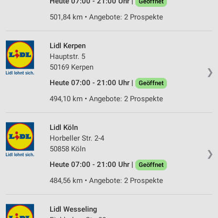
Heute 07:00 - 21:00 Uhr |
Geöffnet
Messung der Performance von Inhalten
501,84 km • Angebote: 2 Prospekte
Analyse von Zielgruppen durch Statistiken oder
Kombinationen von Daten aus verschiedenen
Lidl Kerpen
Quellen
Hauptstr. 5
Entwicklung und Verbesserung der Angebote
50169 Kerpen
❯
Heute 07:00 - 21:00 Uhr |
Geöffnet
Verwendung reduzierter Daten zur Auswahl von
Inhalten
494,10 km • Angebote: 2 Prospekte
IAB-Besonderheiten:
Verwendung genauer Standortdaten
Lidl Köln
Horbeller Str. 2-4
Geräte anhand von aktiv angeforderten
50858 Köln
❯
Informationen identifizieren
Heute 07:00 - 21:00 Uhr |
Geöffnet
Nicht-IAB-Verarbeitungszwecke:
484,56 km • Angebote: 2 Prospekte
Notwendig
Performance
Lidl Wesseling