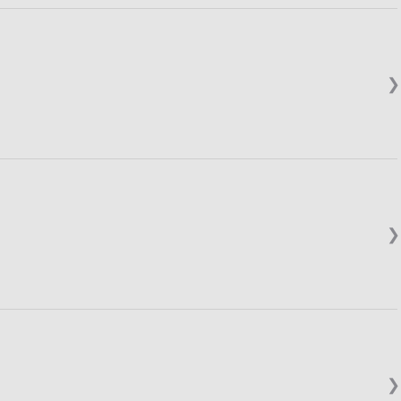
❯
❯
❯