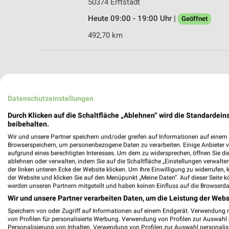
50374 Erftstadt
Heute 09:00 - 19:00 Uhr |
Geöffnet
492,70 km
weekli - Pros
Datenschutzeinstellungen
Finden Sie noch mehr Mode & Beklei
Durch Klicken auf die Schaltfläche „Ablehnen“ wird die Standardeins
beibehalten.
✔
Standortgenau
Wir und unsere Partner speichern und/oder greifen auf Informationen auf einem G
Browserspeichern, um personenbezogene Daten zu verarbeiten. Einige Anbieter 
✔
Folge deinem L
aufgrund eines berechtigten Interesses. Um dem zu widersprechen, öffnen Sie die 
✔
Push-Benachric
ablehnen oder verwalten, indem Sie auf die Schaltfläche „Einstellungen verwalten“
✔
Einkaufsliste -
der linken unteren Ecke der Website klicken. Um Ihre Einwilligung zu widerrufen, 
der Website und klicken Sie auf den Menüpunkt „Meine Daten“. Auf dieser Seite k
werden unseren Partnern mitgeteilt und haben keinen Einfluss auf die Browserda
Nutze weekli auch mobil –
Wir und unsere Partner verarbeiten Daten, um die Leistung der Webs
Speichern von oder Zugriff auf Informationen auf einem Endgerät. Verwendung 
von Profilen für personalisierte Werbung. Verwendung von Profilen zur Auswahl p
Personalisierung von Inhalten. Verwendung von Profilen zur Auswahl personalis