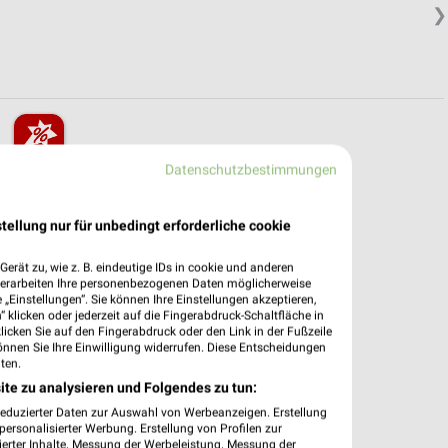
❯
Datenschutzbestimmungen
pekte & Angebote App
dung Filialen & Öffnungszeiten in unserer App.
tellung nur für unbedingt erforderliche cookie
e Angebote
erät zu, wie z. B. eindeutige IDs in cookie und anderen
verarbeiten Ihre personenbezogenen Daten möglicherweise
ieblingshändler
„Einstellungen“. Sie können Ihre Einstellungen akzeptieren,
htigungen bei neuen Prospekten
 klicken oder jederzeit auf die Fingerabdruck-Schaltfläche in
 Einkauf stressfrei planen
klicken Sie auf den Fingerabdruck oder den Link in der Fußzeile
önnen Sie Ihre Einwilligung widerrufen. Diese Entscheidungen
ten.
 App jetzt laden oder QR-Code scannen.
ite zu analysieren und Folgendes zu tun:
reduzierter Daten zur Auswahl von Werbeanzeigen. Erstellung
ersonalisierter Werbung. Erstellung von Profilen zur
ierter Inhalte. Messung der Werbeleistung. Messung der