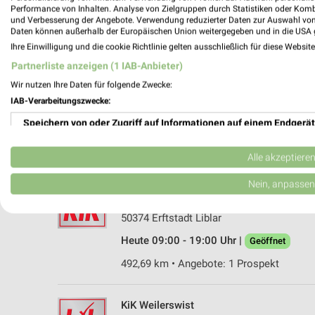
Performance von Inhalten. Analyse von Zielgruppen durch Statistiken oder Kom
und Verbesserung der Angebote. Verwendung reduzierter Daten zur Auswahl von
Daten können außerhalb der Europäischen Union weitergegeben und in die USA 
Ihre Einwilligung und die cookie Richtlinie gelten ausschließlich für diese Websit
Partnerliste anzeigen (1 IAB-Anbieter)
Wir nutzen Ihre Daten für folgende Zwecke:
IAB-Verarbeitungszwecke:
Speichern von oder Zugriff auf Informationen auf einem Endgerät
Verwendung reduzierter Daten zur Auswahl von Werbeanzeigen
Alle akzeptiere
Erstellung von Profilen für personalisierte Werbung
Nein, anpassen
KiK Erftstadt Liblar
Am Holzdamm 5
Verwendung von Profilen zur Auswahl personalisierter Werbung
50374 Erftstadt Liblar
Erstellung von Profilen zur Personalisierung von Inhalten
Heute 09:00 - 19:00 Uhr |
Geöffnet
492,69 km • Angebote: 1 Prospekt
Verwendung von Profilen zur Auswahl personalisierter Inhalte
Messung der Werbeleistung
KiK Weilerswist