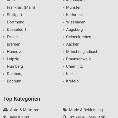
›
Frankfurt (Main)
›
Münster
›
Stuttgart
›
Karlsruhe
›
Dortmund
›
Wiesbaden
›
Düsseldorf
›
Augsburg
›
Essen
›
Gelsenkirchen
›
Bremen
›
Aachen
›
Hannover
›
Mönchengladbach
›
Leipzig
›
Braunschweig
›
Nürnberg
›
Chemnitz
›
Duisburg
›
Kiel
›
Bochum
›
Krefeld
Top Kategorien
Auto & Motorrad
Mode & Bekleidung
Baby & Kind
Optiker & Hörakustik