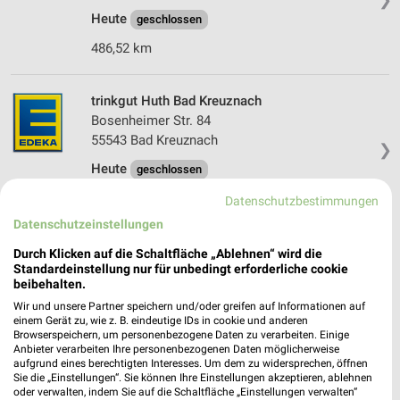
Heute
geschlossen
486,52 km
trinkgut Huth Bad Kreuznach
Bosenheimer Str. 84
55543 Bad Kreuznach
❯
Heute
geschlossen
486,82 km
Datenschutzbestimmungen
Datenschutzeinstellungen
Kaufland Bad Kreuznach
Durch Klicken auf die Schaltfläche „Ablehnen“ wird die
Standardeinstellung nur für unbedingt erforderliche cookie
Schwabenheimer Weg 5
beibehalten.
55543 Bad Kreuznach
❯
Wir und unsere Partner speichern und/oder greifen auf Informationen auf
Heute
geschlossen
einem Gerät zu, wie z. B. eindeutige IDs in cookie und anderen
Browserspeichern, um personenbezogene Daten zu verarbeiten. Einige
486,33 km • Angebote: 2 Prospekte
Anbieter verarbeiten Ihre personenbezogenen Daten möglicherweise
aufgrund eines berechtigten Interesses. Um dem zu widersprechen, öffnen
Sie die „Einstellungen“. Sie können Ihre Einstellungen akzeptieren, ablehnen
oder verwalten, indem Sie auf die Schaltfläche „Einstellungen verwalten“