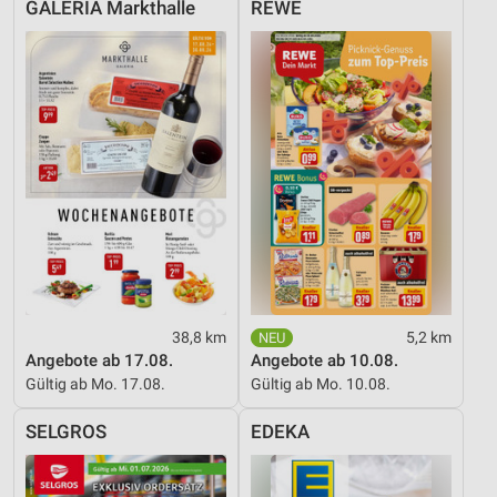
GALERIA Markthalle
REWE
Speichern von oder Zugriff auf Informationen
auf einem Endgerät
Verwendung reduzierter Daten zur Auswahl von
Werbeanzeigen
Erstellung von Profilen für personalisierte
Werbung
Verwendung von Profilen zur Auswahl
personalisierter Werbung
Erstellung von Profilen zur Personalisierung
von Inhalten
38,8 km
5,2 km
Verwendung von Profilen zur Auswahl
Angebote ab 17.08.
Angebote ab 10.08.
personalisierter Inhalte
Gültig ab Mo. 17.08.
Gültig ab Mo. 10.08.
Messung der Werbeleistung
SELGROS
EDEKA
Messung der Performance von Inhalten