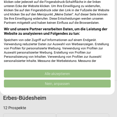
REWE Bad Kreuznach
klicken oder jederzeit auf die Fingerabdruck-Schaltfläche in der linken
Mannheimer Straße 183
unteren Ecke der Website klicken. Um Ihre Einwilligung zu widerrufen,
klicken Sie auf den Fingerabdruck oder den Link in der Fußzeile der Website
55543 Bad Kreuznach
❯
und klicken Sie auf den Menüpunkt „Meine Daten“. Auf dieser Seite können
Sie Ihre Einwilligung widerrufen. Diese Entscheidungen werden unseren
Heute
geschlossen
Partnern mitgeteilt und haben keinen Einfluss auf die Browserdaten.
487,53 km • Angebote: 2 Prospekte
Wir und unsere Partner verarbeiten Daten, um die Leistung der
Website zu analysieren und Folgendes zu tun:
Speichern von oder Zugriff auf Informationen auf einem Endgerät.
nah und gut CAP Markt Jugenheim
Verwendung reduzierter Daten zur Auswahl von Werbeanzeigen. Erstellung
von Profilen für personalisierte Werbung. Verwendung von Profilen zur
Bahnhofstraße 16
Auswahl personalisierter Werbung. Erstellung von Profilen zur
55270 Jugenheim
Personalisierung von Inhalten. Verwendung von Profilen zur Auswahl
❯
personalisierter Inhalte. Messung der Werbeleistung. Messung der
Heute
geschlossen
Performance von Inhalten. Analyse von Zielgruppen durch Statistiken oder
Kombinationen von Daten aus verschiedenen Quellen. Entwicklung und
471,55 km
Verbesserung der Angebote. Verwendung reduzierter Daten zur Auswahl
Alle akzeptieren
von Inhalten.
Daten können außerhalb der Europäischen Union weitergegeben und in die
Nein, anpassen
USA gesendet werden.
Supermärkte Angebote und Prospekte für
Ihre Einwilligung und die cookie Richtlinie gelten ausschließlich für diese
Website/App.
Erbes-Büdesheim
Partnerliste anzeigen (1 IAB-Anbieter)
12 Prospekte
Wir nutzen Ihre Daten für folgende Zwecke:
IAB-Verarbeitungszwecke: