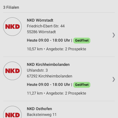
3 Filialen
Entwicklung und Verbesserung der Angebote
NKD Wörrstadt
Verwendung reduzierter Daten zur Auswahl von
Inhalten
Friedrich-Ebert-Str. 44
55286 Wörrstadt
❯
IAB-Besonderheiten:
Heute 09:00 - 18:00 Uhr |
Geöffnet
Verwendung genauer Standortdaten
10,57 km • Angebote: 2 Prospekte
Geräte anhand von aktiv angeforderten
Informationen identifizieren
NKD Kirchheimbolanden
Nicht-IAB-Verarbeitungszwecke:
Uhlandstr. 3
Notwendig
67292 Kirchheimbolanden
❯
Heute 09:00 - 18:00 Uhr |
Geöffnet
Performance
11,27 km • Angebote: 2 Prospekte
Funktional
Werbung
NKD Osthofen
Backsteinweg 11