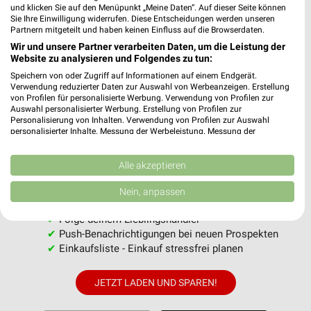
und klicken Sie auf den Menüpunkt „Meine Daten“. Auf dieser Seite können
Sie Ihre Einwilligung widerrufen. Diese Entscheidungen werden unseren
Partnern mitgeteilt und haben keinen Einfluss auf die Browserdaten.
MEHR PROSPEKTE
Wir und unsere Partner verarbeiten Daten, um die Leistung der
Website zu analysieren und Folgendes zu tun:
Speichern von oder Zugriff auf Informationen auf einem Endgerät.
Verwendung reduzierter Daten zur Auswahl von Werbeanzeigen. Erstellung
von Profilen für personalisierte Werbung. Verwendung von Profilen zur
Auswahl personalisierter Werbung. Erstellung von Profilen zur
Personalisierung von Inhalten. Verwendung von Profilen zur Auswahl
personalisierter Inhalte. Messung der Werbeleistung. Messung der
weekli - Prospekte & Angebote App
Performance von Inhalten. Analyse von Zielgruppen durch Statistiken oder
Kombinationen von Daten aus verschiedenen Quellen. Entwicklung und
Alle NKD Angebote immer griffbereit – mit der kostenlosen
Verbesserung der Angebote. Verwendung reduzierter Daten zur Auswahl
Alle akzeptieren
weekli App für iOS & Android.
von Inhalten.
Daten können außerhalb der Europäischen Union weitergegeben und in die
Nein, anpassen
USA gesendet werden.
✔
Standortgenaue Angebote
Ihre Einwilligung und die cookie Richtlinie gelten ausschließlich für diese
✔
Folge deinem Lieblingshändler
Website/App.
✔
Push-Benachrichtigungen bei neuen Prospekten
Partnerliste anzeigen (1 IAB-Anbieter)
✔
Einkaufsliste - Einkauf stressfrei planen
Wir nutzen Ihre Daten für folgende Zwecke:
IAB-Verarbeitungszwecke:
JETZT LADEN UND SPAREN!
Speichern von oder Zugriff auf Informationen
auf einem Endgerät