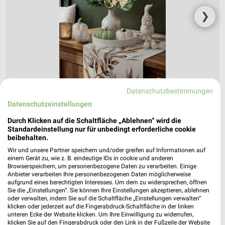
❯
Datenschutzbestimmungen
Datenschutzeinstellungen
Durch Klicken auf die Schaltfläche „Ablehnen“ wird die
NKD Prospekt für Alzey ab Mo. den
Standardeinstellung nur für unbedingt erforderliche cookie
03.08.
beibehalten.
Wir und unsere Partner speichern und/oder greifen auf Informationen auf
Herbstliche Deko-Woche
einem Gerät zu, wie z. B. eindeutige IDs in cookie und anderen
Browserspeichern, um personenbezogene Daten zu verarbeiten. Einige
Gültig von 03. Aug. bis 01. Sep.
Anbieter verarbeiten Ihre personenbezogenen Daten möglicherweise
aufgrund eines berechtigten Interesses. Um dem zu widersprechen, öffnen
📅
Kalendereintrag erstellen
Sie die „Einstellungen“. Sie können Ihre Einstellungen akzeptieren, ablehnen
oder verwalten, indem Sie auf die Schaltfläche „Einstellungen verwalten“
klicken oder jederzeit auf die Fingerabdruck-Schaltfläche in der linken
PROSPEKT BLÄTTERN
unteren Ecke der Website klicken. Um Ihre Einwilligung zu widerrufen,
klicken Sie auf den Fingerabdruck oder den Link in der Fußzeile der Website