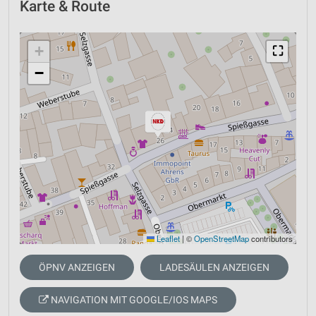
Karte & Route
+
⛶
−
Leaflet
|
©
OpenStreetMap
contributors
ÖPNV ANZEIGEN
LADESÄULEN ANZEIGEN
NAVIGATION MIT GOOGLE/IOS MAPS