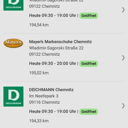
Wladimir-Sagorski-Straße 22
09122 Chemnitz
❯
Erstellung von Profilen zur Personalisierung
von Inhalten
Heute 09:30 - 19:00 Uhr |
Geöffnet
194,54 km
Verwendung von Profilen zur Auswahl
personalisierter Inhalte
Mayer’s Markenschuhe Chemnitz
Messung der Werbeleistung
Wladimir-Sagorski-Straße 22
Messung der Performance von Inhalten
09122 Chemnitz
❯
Heute 09:30 - 20:00 Uhr |
Geöffnet
Analyse von Zielgruppen durch Statistiken oder
Kombinationen von Daten aus verschiedenen
195,02 km
Quellen
Entwicklung und Verbesserung der Angebote
DEICHMANN Chemnitz
Im Neefepark 3
Verwendung reduzierter Daten zur Auswahl von
09116 Chemnitz
Inhalten
❯
Heute 09:30 - 19:00 Uhr |
Geöffnet
IAB-Besonderheiten:
194,33 km
Verwendung genauer Standortdaten