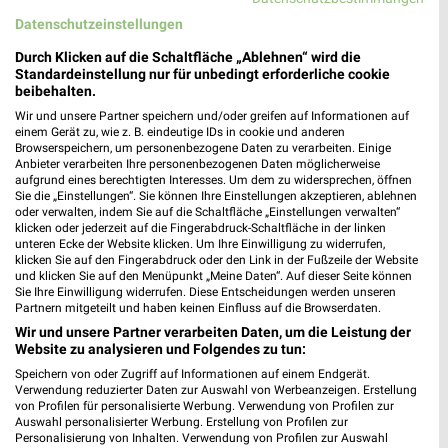
Datenschutzeinstellungen
DEICHMANN Chemnitz
Thomas-Mann-Platz 1
Durch Klicken auf die Schaltfläche „Ablehnen“ wird die
Standardeinstellung nur für unbedingt erforderliche cookie
09130 Chemnitz
❯
beibehalten.
Heute 10:00 - 20:00 Uhr |
Geöffnet
Wir und unsere Partner speichern und/oder greifen auf Informationen auf
einem Gerät zu, wie z. B. eindeutige IDs in cookie und anderen
188,98 km
Browserspeichern, um personenbezogene Daten zu verarbeiten. Einige
Anbieter verarbeiten Ihre personenbezogenen Daten möglicherweise
aufgrund eines berechtigten Interesses. Um dem zu widersprechen, öffnen
Sie die „Einstellungen“. Sie können Ihre Einstellungen akzeptieren, ablehnen
Mayer’s Markenschuhe Chemnitz
oder verwalten, indem Sie auf die Schaltfläche „Einstellungen verwalten“
Annaberger Straße 315
klicken oder jederzeit auf die Fingerabdruck-Schaltfläche in der linken
unteren Ecke der Website klicken. Um Ihre Einwilligung zu widerrufen,
09125 Chemnitz
❯
klicken Sie auf den Fingerabdruck oder den Link in der Fußzeile der Website
und klicken Sie auf den Menüpunkt „Meine Daten“. Auf dieser Seite können
Heute 09:00 - 20:00 Uhr |
Geöffnet
Sie Ihre Einwilligung widerrufen. Diese Entscheidungen werden unseren
Partnern mitgeteilt und haben keinen Einfluss auf die Browserdaten.
194,52 km
Wir und unsere Partner verarbeiten Daten, um die Leistung der
Website zu analysieren und Folgendes zu tun:
RENO Chemnitz
Speichern von oder Zugriff auf Informationen auf einem Endgerät.
Verwendung reduzierter Daten zur Auswahl von Werbeanzeigen. Erstellung
Annaberger Straße 315-317
von Profilen für personalisierte Werbung. Verwendung von Profilen zur
09125 Chemnitz
❯
Auswahl personalisierter Werbung. Erstellung von Profilen zur
Personalisierung von Inhalten. Verwendung von Profilen zur Auswahl
Heute 09:00 - 19:00 Uhr |
Geöffnet