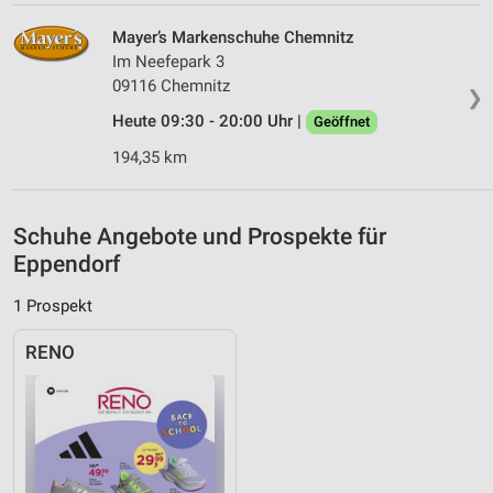
Geräte anhand von aktiv angeforderten
Mayer’s Markenschuhe Chemnitz
Informationen identifizieren
Im Neefepark 3
Nicht-IAB-Verarbeitungszwecke:
09116 Chemnitz
❯
Notwendig
Heute 09:30 - 20:00 Uhr |
Geöffnet
Performance
194,35 km
Funktional
Schuhe Angebote und Prospekte für
Werbung
Eppendorf
1 Prospekt
RENO