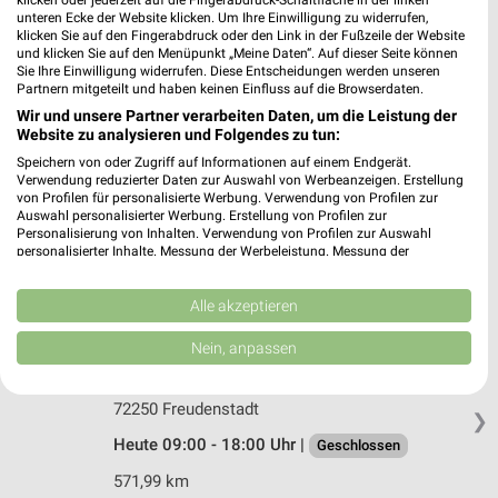
klicken oder jederzeit auf die Fingerabdruck-Schaltfläche in der linken
Bahnhofstr. 12
unteren Ecke der Website klicken. Um Ihre Einwilligung zu widerrufen,
72280 Dornstetten
klicken Sie auf den Fingerabdruck oder den Link in der Fußzeile der Website
❯
und klicken Sie auf den Menüpunkt „Meine Daten“. Auf dieser Seite können
Heute 08:00 - 20:00 Uhr |
Sie Ihre Einwilligung widerrufen. Diese Entscheidungen werden unseren
Geschlossen
Partnern mitgeteilt und haben keinen Einfluss auf die Browserdaten.
568,16 km • Angebote: 2 Prospekte
Wir und unsere Partner verarbeiten Daten, um die Leistung der
Website zu analysieren und Folgendes zu tun:
Speichern von oder Zugriff auf Informationen auf einem Endgerät.
Rossmann Meßstetten
Verwendung reduzierter Daten zur Auswahl von Werbeanzeigen. Erstellung
Am Hartheimer Weg 1
von Profilen für personalisierte Werbung. Verwendung von Profilen zur
Auswahl personalisierter Werbung. Erstellung von Profilen zur
72469 Meßstetten
❯
Personalisierung von Inhalten. Verwendung von Profilen zur Auswahl
personalisierter Inhalte. Messung der Werbeleistung. Messung der
Heute 08:00 - 20:00 Uhr |
Geschlossen
Performance von Inhalten. Analyse von Zielgruppen durch Statistiken oder
Kombinationen von Daten aus verschiedenen Quellen. Entwicklung und
577,04 km • Angebote: 2 Prospekte
Verbesserung der Angebote. Verwendung reduzierter Daten zur Auswahl
Alle akzeptieren
von Inhalten.
Daten können außerhalb der Europäischen Union weitergegeben und in die
Nein, anpassen
USA gesendet werden.
Ernsting's family Freudenstadt
Ihre Einwilligung und die cookie Richtlinie gelten ausschließlich für diese
Ludwig-Jahn-Str. 34
Website/App.
72250 Freudenstadt
❯
Partnerliste anzeigen (1 IAB-Anbieter)
Heute 09:00 - 18:00 Uhr |
Geschlossen
Wir nutzen Ihre Daten für folgende Zwecke:
571,99 km
IAB-Verarbeitungszwecke: