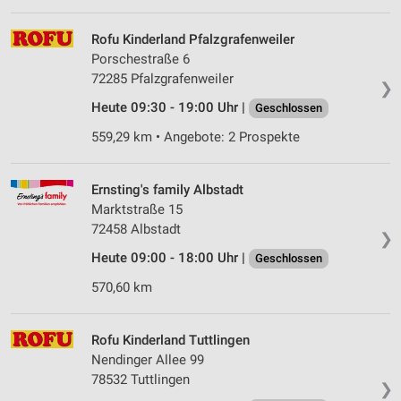
Speichern von oder Zugriff auf Informationen
auf einem Endgerät
Rofu Kinderland Pfalzgrafenweiler
Porschestraße 6
Verwendung reduzierter Daten zur Auswahl von
72285 Pfalzgrafenweiler
Werbeanzeigen
❯
Heute 09:30 - 19:00 Uhr |
Geschlossen
Erstellung von Profilen für personalisierte
Werbung
559,29 km • Angebote: 2 Prospekte
Verwendung von Profilen zur Auswahl
personalisierter Werbung
Ernsting's family Albstadt
Marktstraße 15
Erstellung von Profilen zur Personalisierung
72458 Albstadt
❯
von Inhalten
Heute 09:00 - 18:00 Uhr |
Geschlossen
Verwendung von Profilen zur Auswahl
570,60 km
personalisierter Inhalte
Messung der Werbeleistung
Rofu Kinderland Tuttlingen
Nendinger Allee 99
Messung der Performance von Inhalten
78532 Tuttlingen
❯