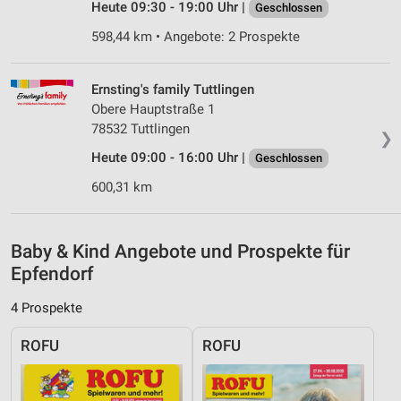
Analyse von Zielgruppen durch Statistiken oder
Heute 09:30 - 19:00 Uhr |
Geschlossen
Kombinationen von Daten aus verschiedenen
Quellen
598,44 km • Angebote: 2 Prospekte
Entwicklung und Verbesserung der Angebote
Ernsting's family Tuttlingen
Verwendung reduzierter Daten zur Auswahl von
Obere Hauptstraße 1
Inhalten
78532 Tuttlingen
❯
IAB-Besonderheiten:
Heute 09:00 - 16:00 Uhr |
Geschlossen
Verwendung genauer Standortdaten
600,31 km
Geräte anhand von aktiv angeforderten
Informationen identifizieren
Baby & Kind Angebote und Prospekte für
Nicht-IAB-Verarbeitungszwecke:
Epfendorf
Notwendig
4 Prospekte
Performance
ROFU
ROFU
Funktional
Werbung