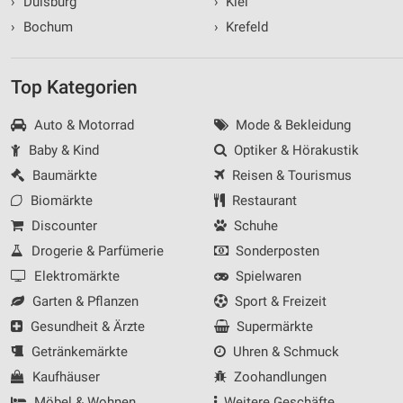
›
Duisburg
›
Kiel
›
Bochum
›
Krefeld
Top Kategorien
Auto & Motorrad
Mode & Bekleidung
Baby & Kind
Optiker & Hörakustik
Baumärkte
Reisen & Tourismus
Biomärkte
Restaurant
Discounter
Schuhe
Drogerie & Parfümerie
Sonderposten
Elektromärkte
Spielwaren
Garten & Pflanzen
Sport & Freizeit
Gesundheit & Ärzte
Supermärkte
Getränkemärkte
Uhren & Schmuck
Kaufhäuser
Zoohandlungen
Möbel & Wohnen
Weitere Geschäfte