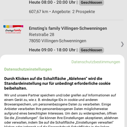
Heute 08:00 - 20:00 Uhr |
Geschlossen
607,67 km • Angebote: 2 Prospekte
Ernsting's family Villingen-Schwenningen
Rietstraße 28
78050 Villingen-Schwenningen
❯
Heute 09:00 - 18:00 Uhr |
Geschlossen
607,57 km
Datenschutzbestimmungen
Datenschutzeinstellungen
Rossmann Bisingen
Durch Klicken auf die Schaltfläche „Ablehnen“ wird die
Balinger Str. 42
Standardeinstellung nur für unbedingt erforderliche cookie
beibehalten.
72406 Bisingen
❯
Wir und unsere Partner speichern und/oder greifen auf Informationen auf
Heute 08:00 - 20:00 Uhr |
Geschlossen
einem Gerät zu, wie z. B. eindeutige IDs in cookie und anderen
Browserspeichern, um personenbezogene Daten zu verarbeiten. Einige
566,01 km • Angebote: 2 Prospekte
Anbieter verarbeiten Ihre personenbezogenen Daten möglicherweise
aufgrund eines berechtigten Interesses. Um dem zu widersprechen, öffnen
Sie die „Einstellungen“. Sie können Ihre Einstellungen akzeptieren, ablehnen
oder verwalten, indem Sie auf die Schaltfläche „Einstellungen verwalten“
Rossmann Dornstetten