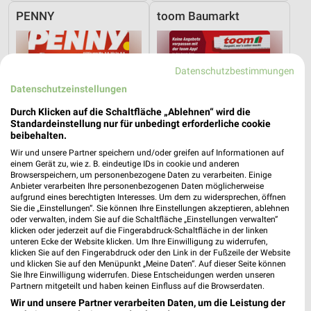
PENNY
toom Baumarkt
Datenschutzbestimmungen
Datenschutzeinstellungen
Durch Klicken auf die Schaltfläche „Ablehnen“ wird die
Standardeinstellung nur für unbedingt erforderliche cookie
beibehalten.
Wir und unsere Partner speichern und/oder greifen auf Informationen auf
einem Gerät zu, wie z. B. eindeutige IDs in cookie und anderen
Browserspeichern, um personenbezogene Daten zu verarbeiten. Einige
Anbieter verarbeiten Ihre personenbezogenen Daten möglicherweise
aufgrund eines berechtigten Interesses. Um dem zu widersprechen, öffnen
Sie die „Einstellungen“. Sie können Ihre Einstellungen akzeptieren, ablehnen
oder verwalten, indem Sie auf die Schaltfläche „Einstellungen verwalten“
7,3 km
21,3 km
klicken oder jederzeit auf die Fingerabdruck-Schaltfläche in der linken
Angebote ab 03.08.
Angebote ab 01.08.
unteren Ecke der Website klicken. Um Ihre Einwilligung zu widerrufen,
Gültig bis Sa. 08.08.
Noch morgen gültig
klicken Sie auf den Fingerabdruck oder den Link in der Fußzeile der Website
und klicken Sie auf den Menüpunkt „Meine Daten“. Auf dieser Seite können
Sie Ihre Einwilligung widerrufen. Diese Entscheidungen werden unseren
XXXLutz
XXXLutz
Partnern mitgeteilt und haben keinen Einfluss auf die Browserdaten.
Wir und unsere Partner verarbeiten Daten, um die Leistung der