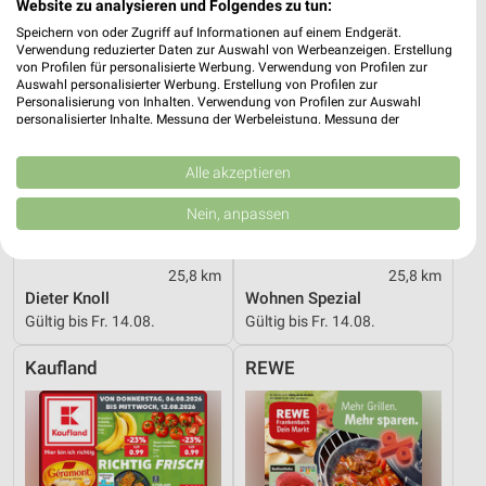
Website zu analysieren und Folgendes zu tun:
Speichern von oder Zugriff auf Informationen auf einem Endgerät.
Verwendung reduzierter Daten zur Auswahl von Werbeanzeigen. Erstellung
von Profilen für personalisierte Werbung. Verwendung von Profilen zur
Auswahl personalisierter Werbung. Erstellung von Profilen zur
Personalisierung von Inhalten. Verwendung von Profilen zur Auswahl
personalisierter Inhalte. Messung der Werbeleistung. Messung der
Performance von Inhalten. Analyse von Zielgruppen durch Statistiken oder
Kombinationen von Daten aus verschiedenen Quellen. Entwicklung und
Verbesserung der Angebote. Verwendung reduzierter Daten zur Auswahl
Alle akzeptieren
von Inhalten.
Daten können außerhalb der Europäischen Union weitergegeben und in die
Nein, anpassen
USA gesendet werden.
Ihre Einwilligung und die cookie Richtlinie gelten ausschließlich für diese
Website/App.
25,8 km
25,8 km
Partnerliste anzeigen (1 IAB-Anbieter)
Dieter Knoll
Wohnen Spezial
Gültig bis Fr. 14.08.
Gültig bis Fr. 14.08.
Wir nutzen Ihre Daten für folgende Zwecke:
IAB-Verarbeitungszwecke:
Kaufland
REWE
Speichern von oder Zugriff auf Informationen
auf einem Endgerät
Verwendung reduzierter Daten zur Auswahl von
Werbeanzeigen