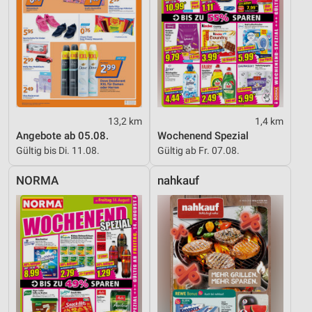
13,2 km
1,4 km
Angebote ab 05.08.
Wochenend Spezial
Gültig bis Di. 11.08.
Gültig ab Fr. 07.08.
NORMA
nahkauf