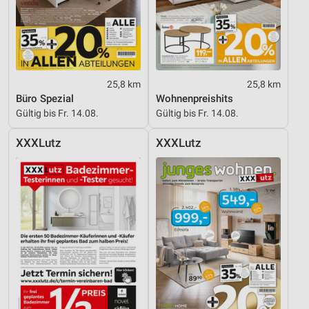
Verwendung reduzierter Daten zur Auswahl von
Inhalten
IAB-Besonderheiten:
Verwendung genauer Standortdaten
25,8 km
25,8 km
Geräte anhand von aktiv angeforderten
Informationen identifizieren
Büro Spezial
Wohnenpreishits
Gültig bis Fr. 14.08.
Gültig bis Fr. 14.08.
Nicht-IAB-Verarbeitungszwecke:
Notwendig
XXXLutz
XXXLutz
Performance
Funktional
Werbung