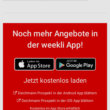
Noch mehr Angebote in
der weekli App!
Jetzt kostenlos laden
Deichmann Prospekt in der Android App blättern
Deichmann Prospekt in der iOS App blättern
Kostenlos im App Store erhältlich