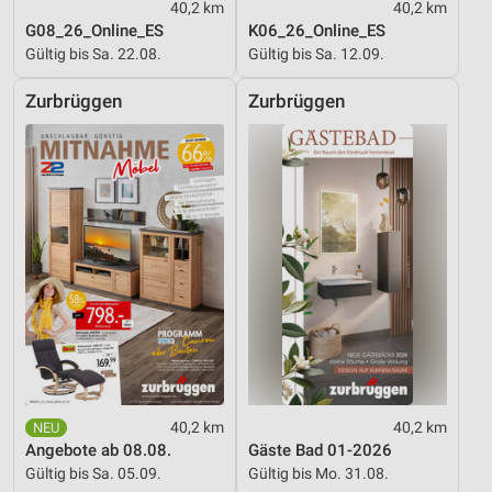
Messung der Werbeleistung
40,2 km
40,2 km
G08_26_Online_ES
K06_26_Online_ES
Messung der Performance von Inhalten
Gültig bis Sa. 22.08.
Gültig bis Sa. 12.09.
Analyse von Zielgruppen durch Statistiken oder
Zurbrüggen
Zurbrüggen
Kombinationen von Daten aus verschiedenen
Quellen
Entwicklung und Verbesserung der Angebote
Verwendung reduzierter Daten zur Auswahl von
Inhalten
IAB-Besonderheiten:
Verwendung genauer Standortdaten
Geräte anhand von aktiv angeforderten
Informationen identifizieren
Nicht-IAB-Verarbeitungszwecke:
40,2 km
40,2 km
Notwendig
Angebote ab 08.08.
Gäste Bad 01-2026
Gültig bis Sa. 05.09.
Gültig bis Mo. 31.08.
Performance