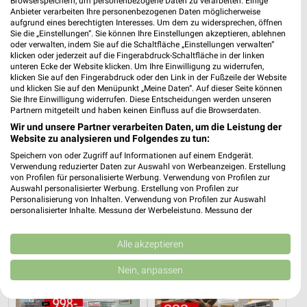
Browserspeichern, um personenbezogene Daten zu verarbeiten. Einige
Anbieter verarbeiten Ihre personenbezogenen Daten möglicherweise
aufgrund eines berechtigten Interesses. Um dem zu widersprechen, öffnen
Sie die „Einstellungen“. Sie können Ihre Einstellungen akzeptieren, ablehnen
oder verwalten, indem Sie auf die Schaltfläche „Einstellungen verwalten“
klicken oder jederzeit auf die Fingerabdruck-Schaltfläche in der linken
unteren Ecke der Website klicken. Um Ihre Einwilligung zu widerrufen,
klicken Sie auf den Fingerabdruck oder den Link in der Fußzeile der Website
und klicken Sie auf den Menüpunkt „Meine Daten“. Auf dieser Seite können
8,2 km
40,2 km
Sie Ihre Einwilligung widerrufen. Diese Entscheidungen werden unseren
Angebote ab 06.08.
Marken-Spezial
Partnern mitgeteilt und haben keinen Einfluss auf die Browserdaten.
Gültig bis Mi. 12.08.
Gültig bis Mo. 31.08.
Wir und unsere Partner verarbeiten Daten, um die Leistung der
Website zu analysieren und Folgendes zu tun:
Zurbrüggen
Zurbrüggen
Speichern von oder Zugriff auf Informationen auf einem Endgerät.
Verwendung reduzierter Daten zur Auswahl von Werbeanzeigen. Erstellung
von Profilen für personalisierte Werbung. Verwendung von Profilen zur
Auswahl personalisierter Werbung. Erstellung von Profilen zur
Personalisierung von Inhalten. Verwendung von Profilen zur Auswahl
personalisierter Inhalte. Messung der Werbeleistung. Messung der
Performance von Inhalten. Analyse von Zielgruppen durch Statistiken oder
Kombinationen von Daten aus verschiedenen Quellen. Entwicklung und
Verbesserung der Angebote. Verwendung reduzierter Daten zur Auswahl
Alle akzeptieren
von Inhalten.
Daten können außerhalb der Europäischen Union weitergegeben und in die
Nein, anpassen
USA gesendet werden.
Ihre Einwilligung und die cookie Richtlinie gelten ausschließlich für diese
Website/App.