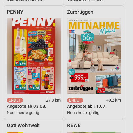
PENNY
Zurbrüggen
27,3 km
40,2 km
Angebote ab 03.08.
Angebote ab 11.07.
Noch heute gültig
Noch heute gültig
Opti Wohnwelt
REWE