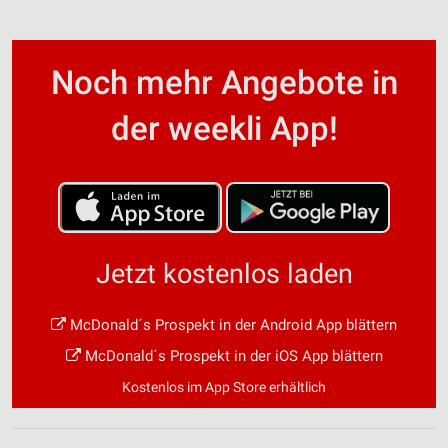
Noch mehr Angebote in
der weekli App!
Jetzt kostenlos laden
McDonald´s Prospekt in der Android App blättern
McDonald´s Prospekt in der iOS App blättern
Kostenlos im App Store erhältlich