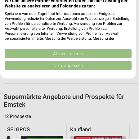
Wir und unsere Partner verarbeiten Daten, um die Leistung der
❯
49377 Vechta
Website zu analysieren und Folgendes zu tun:
Heute 08:00 - 20:00 Uhr |
Schließt in 53 Min.
Speichern von oder Zugriff auf Informationen auf einem Endgerät.
Verwendung reduzierter Daten zur Auswahl von Werbeanzeigen. Erstellung
346,06 km
von Profilen für personalisierte Werbung. Verwendung von Profilen zur
Auswahl personalisierter Werbung. Erstellung von Profilen zur
Personalisierung von Inhalten. Verwendung von Profilen zur Auswahl
personalisierter Inhalte. Messung der Werbeleistung. Messung der
EDEKA Runnebom Vechta
Performance von Inhalten. Analyse von Zielgruppen durch Statistiken oder
Ravensberger Straße 27
Kombinationen von Daten aus verschiedenen Quellen. Entwicklung und
Verbesserung der Angebote. Verwendung reduzierter Daten zur Auswahl
Alle akzeptieren
49377 Vechta
❯
von Inhalten.
Daten können außerhalb der Europäischen Union weitergegeben und in die
Heute 08:00 - 20:00 Uhr |
Schließt in 53 Min.
Nein, anpassen
USA gesendet werden.
345,77 km
Ihre Einwilligung und die cookie Richtlinie gelten ausschließlich für diese
Website/App.
Partnerliste anzeigen (1 IAB-Anbieter)
Supermärkte Angebote und Prospekte für
Wir nutzen Ihre Daten für folgende Zwecke:
Emstek
IAB-Verarbeitungszwecke:
Speichern von oder Zugriff auf Informationen
12 Prospekte
auf einem Endgerät
SELGROS
Kaufland
Verwendung reduzierter Daten zur Auswahl von
Werbeanzeigen