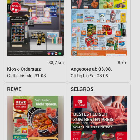
Verwendung reduzierter Daten zur Auswahl von
Inhalten
IAB-Besonderheiten:
Verwendung genauer Standortdaten
Geräte anhand von aktiv angeforderten
Informationen identifizieren
Nicht-IAB-Verarbeitungszwecke:
38,7 km
8 km
Notwendig
Kiosk-Ordersatz
Angebote ab 03.08.
Gültig bis Mo. 31.08.
Gültig bis Sa. 08.08.
Performance
REWE
SELGROS
Funktional
Werbung