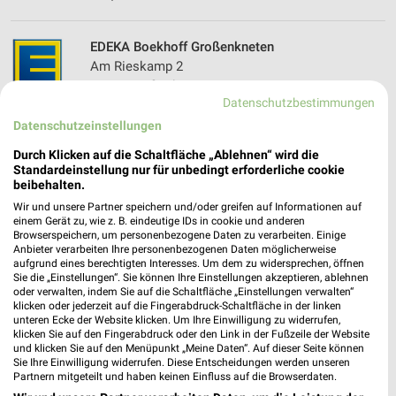
EDEKA Boekhoff Großenkneten
Am Rieskamp 2
26197 Großenkneten
❯
Datenschutzbestimmungen
Heute 08:00 - 20:00 Uhr |
Schließt in 53 Min.
Datenschutzeinstellungen
350,48 km
Durch Klicken auf die Schaltfläche „Ablehnen“ wird die
Standardeinstellung nur für unbedingt erforderliche cookie
beibehalten.
REWE Vechta
Wir und unsere Partner speichern und/oder greifen auf Informationen auf
Falkenweg 6
einem Gerät zu, wie z. B. eindeutige IDs in cookie und anderen
49377 Vechta
Browserspeichern, um personenbezogene Daten zu verarbeiten. Einige
❯
Anbieter verarbeiten Ihre personenbezogenen Daten möglicherweise
Heute 07:00 - 22:00 Uhr |
Geöffnet
aufgrund eines berechtigten Interesses. Um dem zu widersprechen, öffnen
Sie die „Einstellungen“. Sie können Ihre Einstellungen akzeptieren, ablehnen
346,65 km • Angebote: 2 Prospekte
oder verwalten, indem Sie auf die Schaltfläche „Einstellungen verwalten“
klicken oder jederzeit auf die Fingerabdruck-Schaltfläche in der linken
unteren Ecke der Website klicken. Um Ihre Einwilligung zu widerrufen,
klicken Sie auf den Fingerabdruck oder den Link in der Fußzeile der Website
Combi Verbrauchermarkt Vechta, Oldenburger
und klicken Sie auf den Menüpunkt „Meine Daten“. Auf dieser Seite können
Straße
Sie Ihre Einwilligung widerrufen. Diese Entscheidungen werden unseren
Partnern mitgeteilt und haben keinen Einfluss auf die Browserdaten.
Oldenburger Straße 28