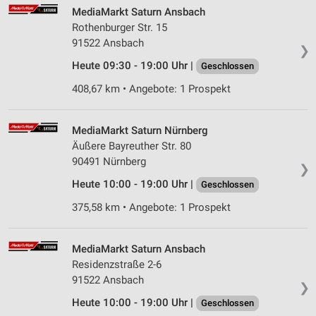
MediaMarkt Saturn Ansbach
Erstellung von Profilen für personalisierte
Rothenburger Str. 15
Werbung
91522 Ansbach
❯
Heute 09:30 - 19:00 Uhr |
Verwendung von Profilen zur Auswahl
Geschlossen
personalisierter Werbung
408,67 km • Angebote: 1 Prospekt
Erstellung von Profilen zur Personalisierung
von Inhalten
MediaMarkt Saturn Nürnberg
Äußere Bayreuther Str. 80
Verwendung von Profilen zur Auswahl
personalisierter Inhalte
90491 Nürnberg
❯
Heute 10:00 - 19:00 Uhr |
Geschlossen
Messung der Werbeleistung
375,58 km • Angebote: 1 Prospekt
Messung der Performance von Inhalten
Analyse von Zielgruppen durch Statistiken oder
MediaMarkt Saturn Ansbach
Kombinationen von Daten aus verschiedenen
Residenzstraße 2-6
Quellen
91522 Ansbach
❯
Entwicklung und Verbesserung der Angebote
Heute 10:00 - 19:00 Uhr |
Geschlossen