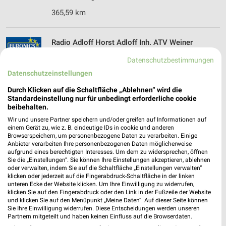
365,59 km
Radio Adloff Horst Adloff Inh. ATV Weiner
GmbH Erlangen
Datenschutzbestimmungen
Obere-Karl-Str. 16
❯
Datenschutzeinstellungen
91054 Erlangen
Durch Klicken auf die Schaltfläche „Ablehnen“ wird die
365,59 km • Angebote: 1 Prospekt
Standardeinstellung nur für unbedingt erforderliche cookie
beibehalten.
Wir und unsere Partner speichern und/oder greifen auf Informationen auf
EURONICS XXL Hartmann Bad Windsheim
einem Gerät zu, wie z. B. eindeutige IDs in cookie und anderen
Westheimer Str. 4
Browserspeichern, um personenbezogene Daten zu verarbeiten. Einige
91438 Bad Windsheim
Anbieter verarbeiten Ihre personenbezogenen Daten möglicherweise
❯
aufgrund eines berechtigten Interesses. Um dem zu widersprechen, öffnen
Heute 09:00 - 18:00 Uhr |
Sie die „Einstellungen“. Sie können Ihre Einstellungen akzeptieren, ablehnen
Geschlossen
oder verwalten, indem Sie auf die Schaltfläche „Einstellungen verwalten“
395,77 km
klicken oder jederzeit auf die Fingerabdruck-Schaltfläche in der linken
unteren Ecke der Website klicken. Um Ihre Einwilligung zu widerrufen,
klicken Sie auf den Fingerabdruck oder den Link in der Fußzeile der Website
und klicken Sie auf den Menüpunkt „Meine Daten“. Auf dieser Seite können
MediaMarkt Saturn Nürnberg
Sie Ihre Einwilligung widerrufen. Diese Entscheidungen werden unseren
Partnern mitgeteilt und haben keinen Einfluss auf die Browserdaten.
Virnsberger Str. 2-4