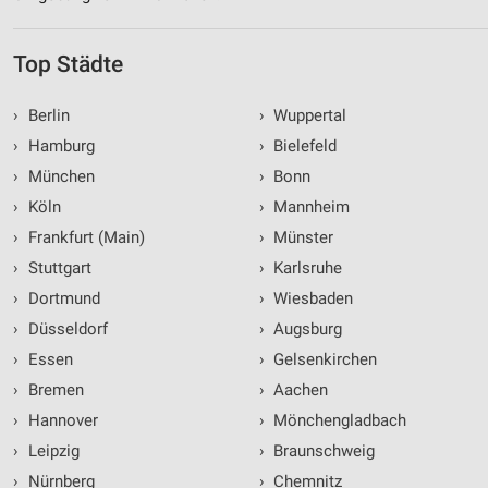
Top Städte
›
Berlin
›
Wuppertal
›
Hamburg
›
Bielefeld
›
München
›
Bonn
›
Köln
›
Mannheim
›
Frankfurt (Main)
›
Münster
›
Stuttgart
›
Karlsruhe
›
Dortmund
›
Wiesbaden
›
Düsseldorf
›
Augsburg
›
Essen
›
Gelsenkirchen
›
Bremen
›
Aachen
›
Hannover
›
Mönchengladbach
›
Leipzig
›
Braunschweig
›
Nürnberg
›
Chemnitz