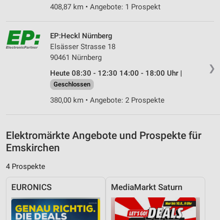
408,87 km • Angebote: 1 Prospekt
Verwendung reduzierter Daten zur Auswahl von
Inhalten
IAB-Besonderheiten:
EP:Heckl Nürnberg
Elsässer Strasse 18
Verwendung genauer Standortdaten
90461 Nürnberg
❯
Geräte anhand von aktiv angeforderten
Heute 08:30 - 12:30 14:00 - 18:00 Uhr |
Informationen identifizieren
Geschlossen
Nicht-IAB-Verarbeitungszwecke:
380,00 km • Angebote: 2 Prospekte
Notwendig
Performance
Elektromärkte Angebote und Prospekte für
Emskirchen
Funktional
4 Prospekte
Werbung
EURONICS
MediaMarkt Saturn