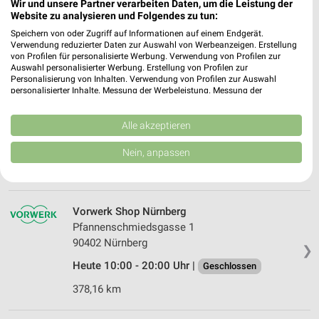
90431 Nürnberg
Wir und unsere Partner verarbeiten Daten, um die Leistung der
❯
Website zu analysieren und Folgendes zu tun:
Heute 10:00 - 19:00 Uhr |
Geschlossen
Speichern von oder Zugriff auf Informationen auf einem Endgerät.
Verwendung reduzierter Daten zur Auswahl von Werbeanzeigen. Erstellung
380,90 km • Angebote: 1 Prospekt
von Profilen für personalisierte Werbung. Verwendung von Profilen zur
Auswahl personalisierter Werbung. Erstellung von Profilen zur
Personalisierung von Inhalten. Verwendung von Profilen zur Auswahl
personalisierter Inhalte. Messung der Werbeleistung. Messung der
MediaMarkt Saturn Nürnberg
Performance von Inhalten. Analyse von Zielgruppen durch Statistiken oder
Vordere Ledergasse 30
Kombinationen von Daten aus verschiedenen Quellen. Entwicklung und
90403 Nürnberg
Verbesserung der Angebote. Verwendung reduzierter Daten zur Auswahl
Alle akzeptieren
❯
von Inhalten.
Heute 10:00 - 19:00 Uhr |
Geschlossen
Daten können außerhalb der Europäischen Union weitergegeben und in die
Nein, anpassen
USA gesendet werden.
378,32 km • Angebote: 1 Prospekt
Ihre Einwilligung und die cookie Richtlinie gelten ausschließlich für diese
Website/App.
Partnerliste anzeigen (1 IAB-Anbieter)
Vorwerk Shop Nürnberg
Wir nutzen Ihre Daten für folgende Zwecke:
Pfannenschmiedsgasse 1
IAB-Verarbeitungszwecke:
90402 Nürnberg
❯
Speichern von oder Zugriff auf Informationen
Heute 10:00 - 20:00 Uhr |
Geschlossen
auf einem Endgerät
378,16 km
Verwendung reduzierter Daten zur Auswahl von
Werbeanzeigen