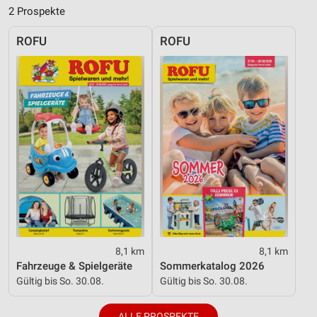
2 Prospekte
Inhalten
IAB-Besonderheiten:
ROFU
ROFU
Verwendung genauer Standortdaten
Geräte anhand von aktiv angeforderten
Informationen identifizieren
Nicht-IAB-Verarbeitungszwecke:
Notwendig
Performance
Funktional
Werbung
8,1 km
8,1 km
Fahrzeuge & Spielgeräte
Sommerkatalog 2026
Gültig bis So. 30.08.
Gültig bis So. 30.08.
ALLE PROSPEKTE