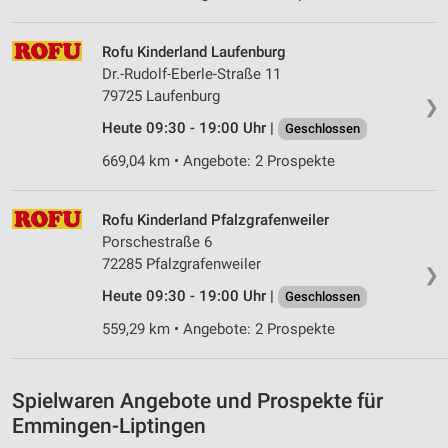
Erstellung von Profilen für personalisierte
Werbung
Rofu Kinderland Laufenburg
Dr.-Rudolf-Eberle-Straße 11
Verwendung von Profilen zur Auswahl
personalisierter Werbung
79725 Laufenburg
❯
Heute 09:30 - 19:00 Uhr |
Geschlossen
Erstellung von Profilen zur Personalisierung
von Inhalten
669,04 km • Angebote: 2 Prospekte
Verwendung von Profilen zur Auswahl
personalisierter Inhalte
Rofu Kinderland Pfalzgrafenweiler
Porschestraße 6
Messung der Werbeleistung
72285 Pfalzgrafenweiler
❯
Messung der Performance von Inhalten
Heute 09:30 - 19:00 Uhr |
Geschlossen
559,29 km • Angebote: 2 Prospekte
Analyse von Zielgruppen durch Statistiken oder
Kombinationen von Daten aus verschiedenen
Quellen
Spielwaren Angebote und Prospekte für
Entwicklung und Verbesserung der Angebote
Emmingen-Liptingen
Verwendung reduzierter Daten zur Auswahl von