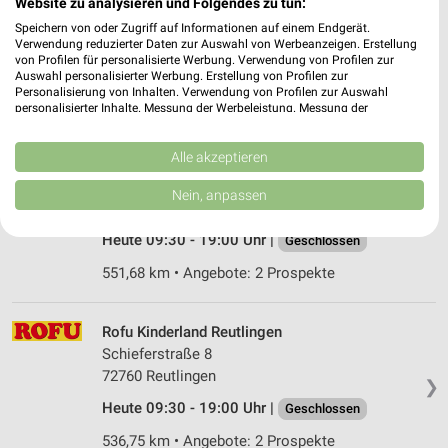
Website zu analysieren und Folgendes zu tun:
Hauptstraße 50
Speichern von oder Zugriff auf Informationen auf einem Endgerät.
88348 Bad Saulgau
Verwendung reduzierter Daten zur Auswahl von Werbeanzeigen. Erstellung
❯
von Profilen für personalisierte Werbung. Verwendung von Profilen zur
Heute 09:00 - 18:30 Uhr |
Geschlossen
Auswahl personalisierter Werbung. Erstellung von Profilen zur
Personalisierung von Inhalten. Verwendung von Profilen zur Auswahl
572,29 km
personalisierter Inhalte. Messung der Werbeleistung. Messung der
Performance von Inhalten. Analyse von Zielgruppen durch Statistiken oder
Kombinationen von Daten aus verschiedenen Quellen. Entwicklung und
Verbesserung der Angebote. Verwendung reduzierter Daten zur Auswahl
Alle akzeptieren
Rofu Kinderland Mössingen
von Inhalten.
Maybachstraße 9
Daten können außerhalb der Europäischen Union weitergegeben und in die
Nein, anpassen
USA gesendet werden.
72116 Mössingen
❯
Ihre Einwilligung und die cookie Richtlinie gelten ausschließlich für diese
Heute 09:30 - 19:00 Uhr |
Geschlossen
Website/App.
Partnerliste anzeigen (1 IAB-Anbieter)
551,68 km • Angebote: 2 Prospekte
Wir nutzen Ihre Daten für folgende Zwecke:
IAB-Verarbeitungszwecke:
Rofu Kinderland Reutlingen
Speichern von oder Zugriff auf Informationen
Schieferstraße 8
auf einem Endgerät
72760 Reutlingen
❯
Verwendung reduzierter Daten zur Auswahl von
Heute 09:30 - 19:00 Uhr |
Geschlossen
Werbeanzeigen
536,75 km • Angebote: 2 Prospekte