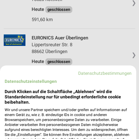
❯
Heute
geschlossen
591,60 km
EURONICS Auer Überlingen
Lippertsreuter Str. 8
88662 Überlingen
❯
Heute
geschlossen
607,80 km • Angebote: 1 Prospekt
Datenschutzbestimmungen
Datenschutzeinstellungen
Elektro & Service Wiest Rottweil
Durch Klicken auf die Schaltfläche „Ablehnen“ wird die
Hochbrücktorstr. 5
Standardeinstellung nur für unbedingt erforderliche cookie
beibehalten.
78628 Rottweil
❯
Wir und unsere Partner speichern und/oder greifen auf Informationen auf
Heute
geschlossen
einem Gerät zu, wie z. B. eindeutige IDs in cookie und anderen
Browserspeichern, um personenbezogene Daten zu verarbeiten. Einige
590,61 km • Angebote: 1 Prospekt
Anbieter verarbeiten Ihre personenbezogenen Daten möglicherweise
aufgrund eines berechtigten Interesses. Um dem zu widersprechen, öffnen
Sie die „Einstellungen“. Sie können Ihre Einstellungen akzeptieren, ablehnen