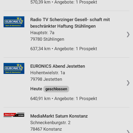
570,39 km • Angebote: 1 Prospekt
IAB-Verarbeitungszwecke:
Speichern von oder Zugriff auf Informationen
auf einem Endgerät
Radio TV Scherzinger Gesell- schaft mit
beschränkter Haftung Stühlingen
Verwendung reduzierter Daten zur Auswahl von
Hauptstr. 7a
Werbeanzeigen
❯
79780 Stühlingen
Erstellung von Profilen für personalisierte
637,34 km • Angebote: 1 Prospekt
Werbung
Verwendung von Profilen zur Auswahl
EURONICS Abend Jestetten
personalisierter Werbung
Hohentwielstr. 1a
79798 Jestetten
Erstellung von Profilen zur Personalisierung
❯
von Inhalten
Heute
geschlossen
Verwendung von Profilen zur Auswahl
640,91 km • Angebote: 1 Prospekt
personalisierter Inhalte
Messung der Werbeleistung
MediaMarkt Saturn Konstanz
Schneckenburgstr. 2
Messung der Performance von Inhalten
78467 Konstanz
❯