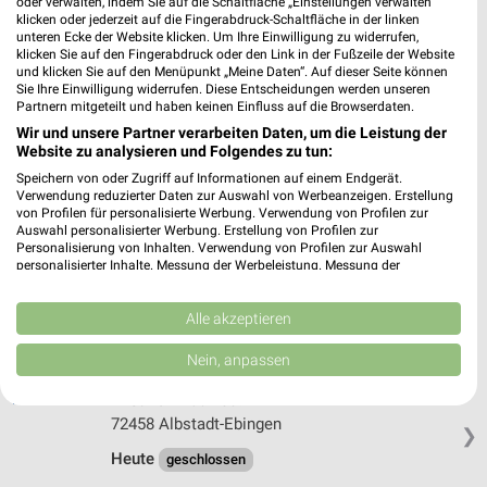
oder verwalten, indem Sie auf die Schaltfläche „Einstellungen verwalten“
EURONICS XXL Villingen-Schwenningen
klicken oder jederzeit auf die Fingerabdruck-Schaltfläche in der linken
Eckweg 3
unteren Ecke der Website klicken. Um Ihre Einwilligung zu widerrufen,
klicken Sie auf den Fingerabdruck oder den Link in der Fußzeile der Website
78048 Villingen-Schwenningen
❯
und klicken Sie auf den Menüpunkt „Meine Daten“. Auf dieser Seite können
Sie Ihre Einwilligung widerrufen. Diese Entscheidungen werden unseren
Heute
geschlossen
Partnern mitgeteilt und haben keinen Einfluss auf die Browserdaten.
606,38 km
Wir und unsere Partner verarbeiten Daten, um die Leistung der
Website zu analysieren und Folgendes zu tun:
Speichern von oder Zugriff auf Informationen auf einem Endgerät.
MediaMarkt Saturn Albstadt
Verwendung reduzierter Daten zur Auswahl von Werbeanzeigen. Erstellung
von Profilen für personalisierte Werbung. Verwendung von Profilen zur
Sonnenstr. 30
Auswahl personalisierter Werbung. Erstellung von Profilen zur
72458 Albstadt
Personalisierung von Inhalten. Verwendung von Profilen zur Auswahl
❯
personalisierter Inhalte. Messung der Werbeleistung. Messung der
Heute
geschlossen
Performance von Inhalten. Analyse von Zielgruppen durch Statistiken oder
Kombinationen von Daten aus verschiedenen Quellen. Entwicklung und
570,75 km • Angebote: 1 Prospekt
Verbesserung der Angebote. Verwendung reduzierter Daten zur Auswahl
Alle akzeptieren
von Inhalten.
Daten können außerhalb der Europäischen Union weitergegeben und in die
Nein, anpassen
USA gesendet werden.
EURONICS Beck & Siegmann Albstadt-Ebingen
Ihre Einwilligung und die cookie Richtlinie gelten ausschließlich für diese
Friedrich-Haux-Str. 27
Website/App.
72458 Albstadt-Ebingen
❯
Partnerliste anzeigen (1 IAB-Anbieter)
Heute
geschlossen
Wir nutzen Ihre Daten für folgende Zwecke: