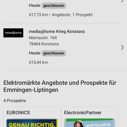
Heute
Analyse von Zielgruppen durch Statistiken oder
geschlossen
Kombinationen von Daten aus verschiedenen
617,73 km • Angebote: 1 Prospekt
Quellen
Entwicklung und Verbesserung der Angebote
media@home Krieg Konstanz
Mainaustr. 164
Verwendung reduzierter Daten zur Auswahl von
Inhalten
78464 Konstanz
❯
IAB-Besonderheiten:
Heute
geschlossen
Verwendung genauer Standortdaten
615,44 km
Geräte anhand von aktiv angeforderten
Informationen identifizieren
Elektromärkte Angebote und Prospekte für
Nicht-IAB-Verarbeitungszwecke:
Emmingen-Liptingen
Notwendig
4 Prospekte
Performance
EURONICS
ElectronicPartner
Funktional