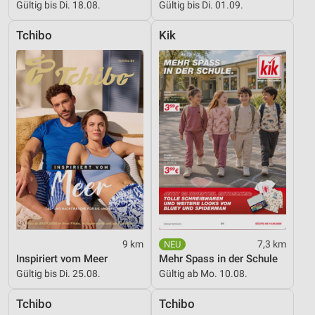
Geräte anhand von aktiv angeforderten
Gültig bis Di. 18.08.
Gültig bis Di. 01.09.
Informationen identifizieren
Tchibo
Kik
Nicht-IAB-Verarbeitungszwecke:
Notwendig
Performance
Funktional
Werbung
9 km
7,3 km
Inspiriert vom Meer
Mehr Spass in der Schule
Gültig bis Di. 25.08.
Gültig ab Mo. 10.08.
Tchibo
Tchibo