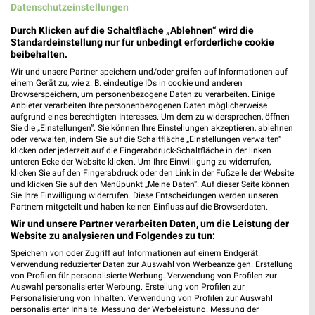
Datenschutzeinstellungen
219,94 km • Angebote: 1 Prospekt
Durch Klicken auf die Schaltfläche „Ablehnen“ wird die
Standardeinstellung nur für unbedingt erforderliche cookie
beibehalten.
Adler Adendorf
Wir und unsere Partner speichern und/oder greifen auf Informationen auf
Artlenburger Landstr. 66-68
einem Gerät zu, wie z. B. eindeutige IDs in cookie und anderen
❯
21365 Adendorf
Browserspeichern, um personenbezogene Daten zu verarbeiten. Einige
Anbieter verarbeiten Ihre personenbezogenen Daten möglicherweise
217,03 km
aufgrund eines berechtigten Interesses. Um dem zu widersprechen, öffnen
Sie die „Einstellungen“. Sie können Ihre Einstellungen akzeptieren, ablehnen
oder verwalten, indem Sie auf die Schaltfläche „Einstellungen verwalten“
klicken oder jederzeit auf die Fingerabdruck-Schaltfläche in der linken
Ernsting's family Adendorf
unteren Ecke der Website klicken. Um Ihre Einwilligung zu widerrufen,
Artlenburger Landstraße 66
klicken Sie auf den Fingerabdruck oder den Link in der Fußzeile der Website
und klicken Sie auf den Menüpunkt „Meine Daten“. Auf dieser Seite können
21365 Adendorf
❯
Sie Ihre Einwilligung widerrufen. Diese Entscheidungen werden unseren
Partnern mitgeteilt und haben keinen Einfluss auf die Browserdaten.
Heute 09:00 - 19:00 Uhr |
Geschlossen
Wir und unsere Partner verarbeiten Daten, um die Leistung der
217,03 km
Website zu analysieren und Folgendes zu tun:
Speichern von oder Zugriff auf Informationen auf einem Endgerät.
Verwendung reduzierter Daten zur Auswahl von Werbeanzeigen. Erstellung
KiK Ebstorf
von Profilen für personalisierte Werbung. Verwendung von Profilen zur
Auswahl personalisierter Werbung. Erstellung von Profilen zur
Kiebitzkamp 1
Personalisierung von Inhalten. Verwendung von Profilen zur Auswahl
29574 Ebstorf
personalisierter Inhalte. Messung der Werbeleistung. Messung der
❯