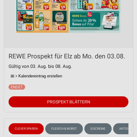
REWE Prospekt für Elz ab Mo. den 03.08.
Gültig von 03. Aug. bis 08. Aug.
📅
Kalendereintrag erstellen
PROSPEKT BLÄTTERN
CLEVER SPAREN
FLEISCH & WURST
EISCREME
AKTIONEN, 