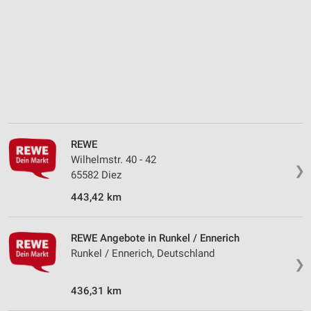
Quellen
Entwicklung und Verbesserung der Angebote
Verwendung reduzierter Daten zur Auswahl von
Inhalten
IAB-Besonderheiten:
Verwendung genauer Standortdaten
REWE
Geräte anhand von aktiv angeforderten
Informationen identifizieren
Wilhelmstr. 40 - 42
❯
65582 Diez
Nicht-IAB-Verarbeitungszwecke:
443,42 km
Notwendig
Performance
REWE Angebote in Runkel / Ennerich
Runkel / Ennerich, Deutschland
Funktional
❯
Werbung
436,31 km