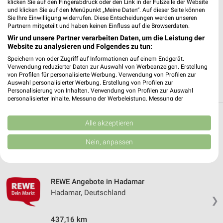
klicken Sie auf den Fingerabdruck oder den Link in der Fußzeile der Website
✔
Folge deinem Lieblingshändler
und klicken Sie auf den Menüpunkt „Meine Daten“. Auf dieser Seite können
✔
Push-Benachrichtigungen bei neuen Prospekten
Sie Ihre Einwilligung widerrufen. Diese Entscheidungen werden unseren
✔
Einkaufsliste - Einkauf stressfrei planen
Partnern mitgeteilt und haben keinen Einfluss auf die Browserdaten.
Wir und unsere Partner verarbeiten Daten, um die Leistung der
Website zu analysieren und Folgendes zu tun:
JETZT LADEN UND SPAREN!
Speichern von oder Zugriff auf Informationen auf einem Endgerät.
Verwendung reduzierter Daten zur Auswahl von Werbeanzeigen. Erstellung
von Profilen für personalisierte Werbung. Verwendung von Profilen zur
Auswahl personalisierter Werbung. Erstellung von Profilen zur
Personalisierung von Inhalten. Verwendung von Profilen zur Auswahl
personalisierter Inhalte. Messung der Werbeleistung. Messung der
Performance von Inhalten. Analyse von Zielgruppen durch Statistiken oder
Kombinationen von Daten aus verschiedenen Quellen. Entwicklung und
Weitere REWE Geschäfte mit Angeboten in
Verbesserung der Angebote. Verwendung reduzierter Daten zur Auswahl
Alle akzeptieren
von Inhalten.
und um Elz
Daten können außerhalb der Europäischen Union weitergegeben und in die
Nein, anpassen
USA gesendet werden.
5 Geschäfte und Orte
Ihre Einwilligung und die cookie Richtlinie gelten ausschließlich für diese
Website/App.
Partnerliste anzeigen (1 IAB-Anbieter)
REWE Angebote in Hadamar
Wir nutzen Ihre Daten für folgende Zwecke:
Hadamar, Deutschland
❯
IAB-Verarbeitungszwecke:
Speichern von oder Zugriff auf Informationen
437,16 km