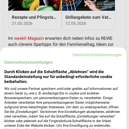
Rezepte und Pfingstangebote bei REWE!
Grillangebote zum Vatertag bei REWE!
21.05.2026
12.05.2026
Im
weekli Magazin
erwarten dich neben Infos zu REWE
auch clevere Spartipps für den Familienalltag, Ideen zur
Haushaltsplanung und einfache Wege, dein Budget
Datenschutzbestimmungen
nachhaltig zu entlasten.
Datenschutzeinstellungen
Durch Klicken auf die Schaltfläche „Ablehnen“ wird die
Standardeinstellung nur für unbedingt erforderliche cookie
beibehalten.
Wir und unsere Partner speichern und/oder greifen auf Informationen auf
einem Gerät zu, wie z. B. eindeutige IDs in cookie und anderen
weekli - Prospekte & Angebote App
Browserspeichern, um personenbezogene Daten zu verarbeiten. Einige
Anbieter verarbeiten Ihre personenbezogenen Daten möglicherweise
Alle REWE Angebote immer griffbereit – mit der kostenlosen
aufgrund eines berechtigten Interesses. Um dem zu widersprechen, öffnen
Sie die „Einstellungen“. Sie können Ihre Einstellungen akzeptieren, ablehnen
weekli App für iOS & Android.
oder verwalten, indem Sie auf die Schaltfläche „Einstellungen verwalten“
klicken oder jederzeit auf die Fingerabdruck-Schaltfläche in der linken
✔
Standortgenaue Angebote
unteren Ecke der Website klicken. Um Ihre Einwilligung zu widerrufen,