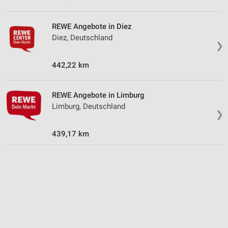
auf einem Endgerät
Verwendung reduzierter Daten zur Auswahl von
REWE Angebote in Diez
Werbeanzeigen
Diez, Deutschland
❯
Erstellung von Profilen für personalisierte
Werbung
442,22 km
Verwendung von Profilen zur Auswahl
personalisierter Werbung
REWE Angebote in Limburg
Limburg, Deutschland
❯
Erstellung von Profilen zur Personalisierung
von Inhalten
439,17 km
Verwendung von Profilen zur Auswahl
personalisierter Inhalte
Messung der Werbeleistung
Messung der Performance von Inhalten
Analyse von Zielgruppen durch Statistiken oder
Kombinationen von Daten aus verschiedenen