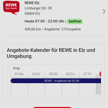
REWE Elz
Limburger Str. 39
❯
65604 Elz
Heute 07:00 - 22:00 Uhr |
Geöffnet
439,66 km • Angebote: 2 Prospekte
Angebote-Kalender für REWE in Elz und
Umgebung
Aug.
03
Mo
04
Di
05
Mi
06
Do
07
Fr
08
S
REWE - Angebote ab 03.08.