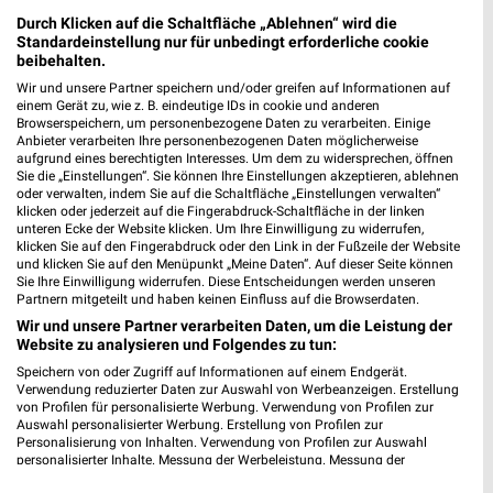
für Siegen-Eiserfeld
Durch Klicken auf die Schaltfläche „Ablehnen“ wird die
Standardeinstellung nur für unbedingt erforderliche cookie
beibehalten.
Wir und unsere Partner speichern und/oder greifen auf Informationen auf
JYSK Katalog und Prospekte für Limburg
einem Gerät zu, wie z. B. eindeutige IDs in cookie und anderen
Browserspeichern, um personenbezogene Daten zu verarbeiten. Einige
Anbieter verarbeiten Ihre personenbezogenen Daten möglicherweise
aufgrund eines berechtigten Interesses. Um dem zu widersprechen, öffnen
Sie die „Einstellungen“. Sie können Ihre Einstellungen akzeptieren, ablehnen
oder verwalten, indem Sie auf die Schaltfläche „Einstellungen verwalten“
klicken oder jederzeit auf die Fingerabdruck-Schaltfläche in der linken
unteren Ecke der Website klicken. Um Ihre Einwilligung zu widerrufen,
klicken Sie auf den Fingerabdruck oder den Link in der Fußzeile der Website
und klicken Sie auf den Menüpunkt „Meine Daten“. Auf dieser Seite können
Sie Ihre Einwilligung widerrufen. Diese Entscheidungen werden unseren
Partnern mitgeteilt und haben keinen Einfluss auf die Browserdaten.
Noch mehr Angebote in
Wir und unsere Partner verarbeiten Daten, um die Leistung der
Website zu analysieren und Folgendes zu tun:
Speichern von oder Zugriff auf Informationen auf einem Endgerät.
der weekli App!
Verwendung reduzierter Daten zur Auswahl von Werbeanzeigen. Erstellung
von Profilen für personalisierte Werbung. Verwendung von Profilen zur
Auswahl personalisierter Werbung. Erstellung von Profilen zur
Personalisierung von Inhalten. Verwendung von Profilen zur Auswahl
personalisierter Inhalte. Messung der Werbeleistung. Messung der
Performance von Inhalten. Analyse von Zielgruppen durch Statistiken oder