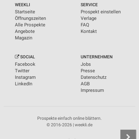
von Inhalten
WEEKLI
SERVICE
Startseite
Prospekt einstellen
Verwendung von Profilen zur Auswahl
Öffnungszeiten
Verlage
personalisierter Inhalte
Alle Prospekte
FAQ
Angebote
Kontakt
Messung der Werbeleistung
Magazin
Messung der Performance von Inhalten
SOCIAL
UNTERNEHMEN
Analyse von Zielgruppen durch Statistiken oder
Facebook
Jobs
Kombinationen von Daten aus verschiedenen
Quellen
Twitter
Presse
Instagram
Datenschutz
Entwicklung und Verbesserung der Angebote
LinkedIn
AGB
Impressum
Verwendung reduzierter Daten zur Auswahl von
Inhalten
IAB-Besonderheiten:
Prospekte einfach online blättern.
Verwendung genauer Standortdaten
© 2016-2026 | weekli.de
Geräte anhand von aktiv angeforderten