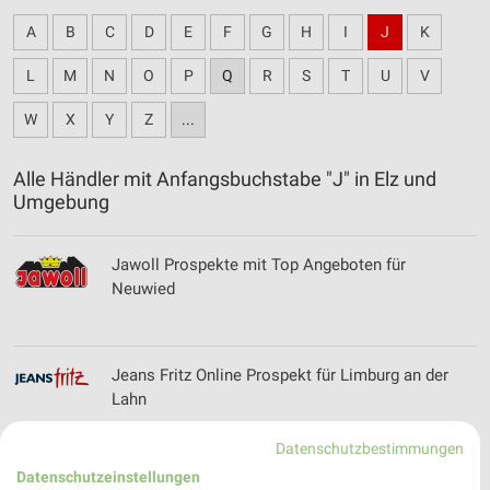
A
B
C
D
E
F
G
H
I
J
K
L
M
N
O
P
Q
R
S
T
U
V
W
X
Y
Z
...
Alle Händler mit Anfangsbuchstabe "J" in Elz und
Umgebung
Jawoll Prospekte mit Top Angeboten für
Neuwied
Jeans Fritz Online Prospekt für Limburg an der
Lahn
Datenschutzbestimmungen
Datenschutzeinstellungen
Juwelier Linschmann Filialen & Öffnungszeiten