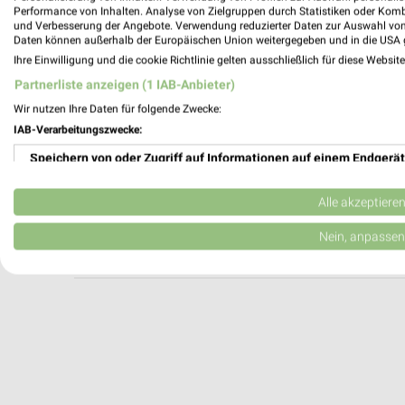
Optik Neubert Zwönitz
Performance von Inhalten. Analyse von Zielgruppen durch Statistiken oder Kom
und Verbesserung der Angebote. Verwendung reduzierter Daten zur Auswahl von
Bahnhofstraße 26
Daten können außerhalb der Europäischen Union weitergegeben und in die USA 
08297 Zwönitz
Ihre Einwilligung und die cookie Richtlinie gelten ausschließlich für diese Websit
Heute 09:00 - 12:00 Uhr |
Geschlossen
Partnerliste anzeigen (1 IAB-Anbieter)
214,07 km
Wir nutzen Ihre Daten für folgende Zwecke:
IAB-Verarbeitungszwecke:
Speichern von oder Zugriff auf Informationen auf einem Endgerät
Optik Steudel Crottendorf
Schillerstraße 81i
Verwendung reduzierter Daten zur Auswahl von Werbeanzeigen
09474 Crottendorf
Alle akzeptiere
Heute
geschlossen
Erstellung von Profilen für personalisierte Werbung
Nein, anpassen
225,64 km
Verwendung von Profilen zur Auswahl personalisierter Werbung
Erstellung von Profilen zur Personalisierung von Inhalten
Verwendung von Profilen zur Auswahl personalisierter Inhalte
Messung der Werbeleistung