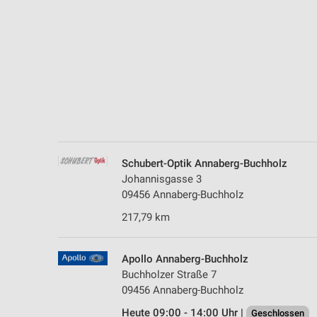
Messung der Performance von Inhalten
Analyse von Zielgruppen durch Statistiken oder Kombinationen 
Quellen
Entwicklung und Verbesserung der Angebote
Verwendung reduzierter Daten zur Auswahl von Inhalten
IAB-Besonderheiten:
Verwendung genauer Standortdaten
Schubert-Optik Annaberg-Buchholz
Johannisgasse 3
Geräte anhand von aktiv angeforderten Informationen identifizie
09456 Annaberg-Buchholz
Nicht-IAB-Verarbeitungszwecke:
217,79 km
Notwendig
Performance
Apollo Annaberg-Buchholz
Buchholzer Straße 7
Funktional
09456 Annaberg-Buchholz
Heute 09:00 - 14:00 Uhr |
Geschlossen
Werbung