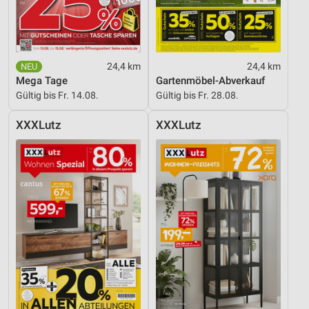
Geräte anhand von aktiv angeforderten
Informationen identifizieren
Nicht-IAB-Verarbeitungszwecke:
24,4 km
24,4 km
Notwendig
Mega Tage
Gartenmöbel-Abverkauf
Gültig bis Fr. 14.08.
Gültig bis Fr. 28.08.
Performance
XXXLutz
XXXLutz
Funktional
Werbung