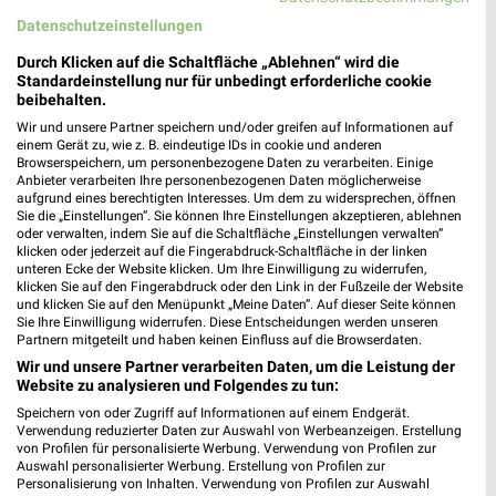
Datenschutzeinstellungen
Durch Klicken auf die Schaltfläche „Ablehnen“ wird die
Standardeinstellung nur für unbedingt erforderliche cookie
beibehalten.
Wir und unsere Partner speichern und/oder greifen auf Informationen auf
einem Gerät zu, wie z. B. eindeutige IDs in cookie und anderen
Browserspeichern, um personenbezogene Daten zu verarbeiten. Einige
Anbieter verarbeiten Ihre personenbezogenen Daten möglicherweise
aufgrund eines berechtigten Interesses. Um dem zu widersprechen, öffnen
Sie die „Einstellungen“. Sie können Ihre Einstellungen akzeptieren, ablehnen
oder verwalten, indem Sie auf die Schaltfläche „Einstellungen verwalten“
klicken oder jederzeit auf die Fingerabdruck-Schaltfläche in der linken
unteren Ecke der Website klicken. Um Ihre Einwilligung zu widerrufen,
klicken Sie auf den Fingerabdruck oder den Link in der Fußzeile der Website
und klicken Sie auf den Menüpunkt „Meine Daten“. Auf dieser Seite können
Sie Ihre Einwilligung widerrufen. Diese Entscheidungen werden unseren
20,3 km
5,4 km
Partnern mitgeteilt und haben keinen Einfluss auf die Browserdaten.
Trendbonus
Spare bis zu 70%
Wir und unsere Partner verarbeiten Daten, um die Leistung der
Noch morgen gültig
Gültig bis Sa. 15.08.
Website zu analysieren und Folgendes zu tun:
Speichern von oder Zugriff auf Informationen auf einem Endgerät.
JYSK
ROLLER
Verwendung reduzierter Daten zur Auswahl von Werbeanzeigen. Erstellung
von Profilen für personalisierte Werbung. Verwendung von Profilen zur
Auswahl personalisierter Werbung. Erstellung von Profilen zur
Personalisierung von Inhalten. Verwendung von Profilen zur Auswahl