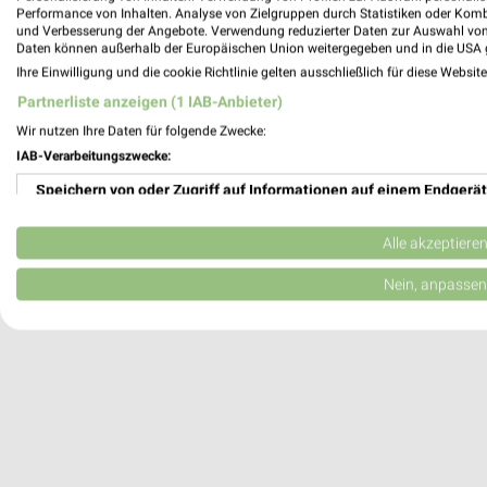
SFC Squash & Fitness Center Magdeburg
Performance von Inhalten. Analyse von Zielgruppen durch Statistiken oder Kom
und Verbesserung der Angebote. Verwendung reduzierter Daten zur Auswahl von
Alt Fermersleben 2
Daten können außerhalb der Europäischen Union weitergegeben und in die USA 
39122 Magdeburg
Ihre Einwilligung und die cookie Richtlinie gelten ausschließlich für diese Websit
Heute 09:00 - 16:00 Uhr |
Geöffnet
Partnerliste anzeigen (1 IAB-Anbieter)
128,30 km
Wir nutzen Ihre Daten für folgende Zwecke:
IAB-Verarbeitungszwecke:
Speichern von oder Zugriff auf Informationen auf einem Endgerät
Staatstheater Braunschweig
Am Theater
Verwendung reduzierter Daten zur Auswahl von Werbeanzeigen
38100 Braunschweig
Alle akzeptiere
196,94 km
Erstellung von Profilen für personalisierte Werbung
Nein, anpassen
Verwendung von Profilen zur Auswahl personalisierter Werbung
Erstellung von Profilen zur Personalisierung von Inhalten
Verwendung von Profilen zur Auswahl personalisierter Inhalte
Messung der Werbeleistung