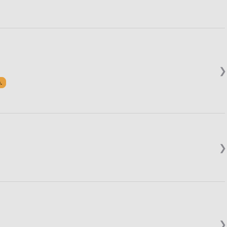
❯
.
❯
❯