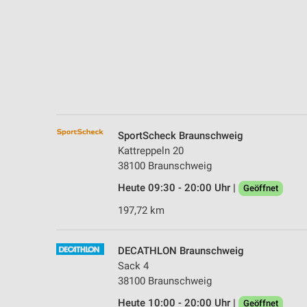
Messung der Performance von Inhalten
Analyse von Zielgruppen durch Statistiken oder Kombinationen 
Quellen
Entwicklung und Verbesserung der Angebote
Verwendung reduzierter Daten zur Auswahl von Inhalten
IAB-Besonderheiten:
SportScheck Braunschweig
Verwendung genauer Standortdaten
Kattreppeln 20
38100 Braunschweig
Geräte anhand von aktiv angeforderten Informationen identifizie
Heute 09:30 - 20:00 Uhr |
Geöffnet
Nicht-IAB-Verarbeitungszwecke:
197,72 km
Notwendig
Performance
DECATHLON Braunschweig
Sack 4
Funktional
38100 Braunschweig
Heute 10:00 - 20:00 Uhr |
Geöffnet
Werbung