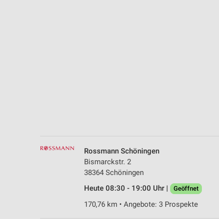
Messung der Performance von Inhalten
Analyse von Zielgruppen durch Statistiken oder Kombinationen 
Quellen
Entwicklung und Verbesserung der Angebote
Verwendung reduzierter Daten zur Auswahl von Inhalten
IAB-Besonderheiten:
Verwendung genauer Standortdaten
Geräte anhand von aktiv angeforderten Informationen identifizie
Nicht-IAB-Verarbeitungszwecke:
Rossmann Schöningen
Notwendig
Bismarckstr. 2
38364 Schöningen
Performance
Heute 08:30 - 19:00 Uhr |
Geöffnet
Funktional
170,76 km • Angebote: 3 Prospekte
Werbung