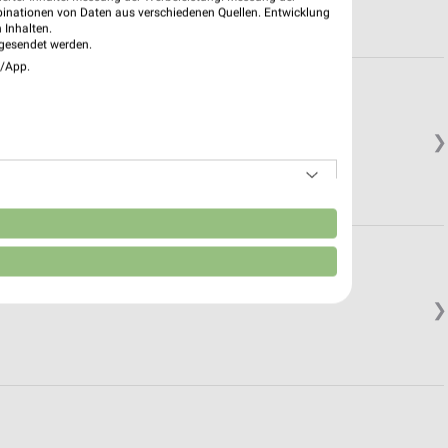
binationen von Daten aus verschiedenen Quellen. Entwicklung
 Inhalten.
gesendet werden.
e/App.
❯
n
❯