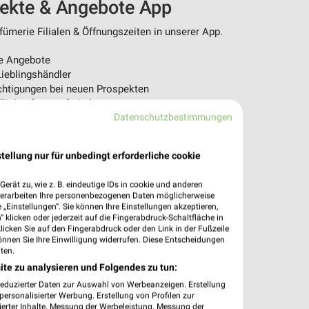
pekte & Angebote App
ümerie Filialen & Öffnungszeiten in unserer App.
e Angebote
ieblingshändler
htigungen bei neuen Prospekten
 Einkauf stressfrei planen
Datenschutzbestimmungen
 App jetzt laden oder QR-Code scannen.
tellung nur für unbedingt erforderliche cookie
erät zu, wie z. B. eindeutige IDs in cookie und anderen
verarbeiten Ihre personenbezogenen Daten möglicherweise
„Einstellungen“. Sie können Ihre Einstellungen akzeptieren,
 klicken oder jederzeit auf die Fingerabdruck-Schaltfläche in
klicken Sie auf den Fingerabdruck oder den Link in der Fußzeile
önnen Sie Ihre Einwilligung widerrufen. Diese Entscheidungen
ten.
ite zu analysieren und Folgendes zu tun:
reduzierter Daten zur Auswahl von Werbeanzeigen. Erstellung
ersonalisierter Werbung. Erstellung von Profilen zur
ierter Inhalte. Messung der Werbeleistung. Messung der