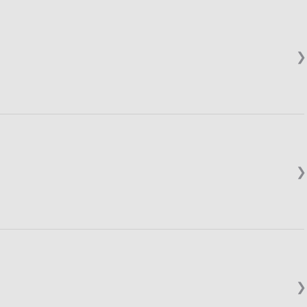
❯
❯
❯