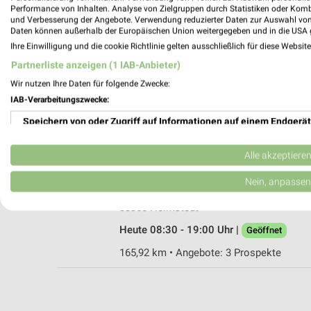
Performance von Inhalten. Analyse von Zielgruppen durch Statistiken oder Kom
und Verbesserung der Angebote. Verwendung reduzierter Daten zur Auswahl von
Daten können außerhalb der Europäischen Union weitergegeben und in die USA 
Ihre Einwilligung und die cookie Richtlinie gelten ausschließlich für diese Websit
Müller Helmstedt
Partnerliste anzeigen (1 IAB-Anbieter)
Magdeburger Berg 5
Wir nutzen Ihre Daten für folgende Zwecke:
38350 Helmstedt
IAB-Verarbeitungszwecke:
Heute 09:00 - 20:00 Uhr |
Geöffnet
Speichern von oder Zugriff auf Informationen auf einem Endgerät
164,80 km • Angebote: 4 Prospekte
Verwendung reduzierter Daten zur Auswahl von Werbeanzeigen
Alle akzeptiere
Rossmann Helmstedt
Erstellung von Profilen für personalisierte Werbung
Nein, anpassen
Neumärker Str. 30
Verwendung von Profilen zur Auswahl personalisierter Werbung
38350 Helmstedt
Heute 08:30 - 19:00 Uhr |
Geöffnet
Erstellung von Profilen zur Personalisierung von Inhalten
165,92 km • Angebote: 3 Prospekte
Verwendung von Profilen zur Auswahl personalisierter Inhalte
Messung der Werbeleistung