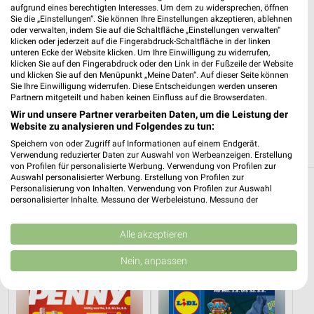
Heute 07:00 - 20:00 Uhr |
Geschlossen
aufgrund eines berechtigten Interesses. Um dem zu widersprechen, öffnen
Sie die „Einstellungen“. Sie können Ihre Einstellungen akzeptieren, ablehnen
417,34 km • Angebote: 4 Prospekte
oder verwalten, indem Sie auf die Schaltfläche „Einstellungen verwalten“
klicken oder jederzeit auf die Fingerabdruck-Schaltfläche in der linken
unteren Ecke der Website klicken. Um Ihre Einwilligung zu widerrufen,
klicken Sie auf den Fingerabdruck oder den Link in der Fußzeile der Website
Netto Marken-Discount Pilsting
und klicken Sie auf den Menüpunkt „Meine Daten“. Auf dieser Seite können
Landshuter Str. 17
Sie Ihre Einwilligung widerrufen. Diese Entscheidungen werden unseren
Partnern mitgeteilt und haben keinen Einfluss auf die Browserdaten.
94431 Pilsting
❯
Wir und unsere Partner verarbeiten Daten, um die Leistung der
Heute 07:00 - 20:00 Uhr |
Geschlossen
Website zu analysieren und Folgendes zu tun:
Speichern von oder Zugriff auf Informationen auf einem Endgerät.
428,43 km • Angebote: 4 Prospekte
Verwendung reduzierter Daten zur Auswahl von Werbeanzeigen. Erstellung
von Profilen für personalisierte Werbung. Verwendung von Profilen zur
Auswahl personalisierter Werbung. Erstellung von Profilen zur
Personalisierung von Inhalten. Verwendung von Profilen zur Auswahl
Discounter Angebote und Prospekte für
personalisierter Inhalte. Messung der Werbeleistung. Messung der
Eichendorf
Performance von Inhalten. Analyse von Zielgruppen durch Statistiken oder
Kombinationen von Daten aus verschiedenen Quellen. Entwicklung und
Verbesserung der Angebote. Verwendung reduzierter Daten zur Auswahl
Alle akzeptieren
13 Prospekte
von Inhalten.
Daten können außerhalb der Europäischen Union weitergegeben und in die
Nein, anpassen
USA gesendet werden.
PENNY
Lidl
Ihre Einwilligung und die cookie Richtlinie gelten ausschließlich für diese
Website/App.
Partnerliste anzeigen (1 IAB-Anbieter)