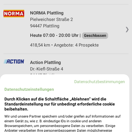
NORMA Plattling
Pielweichser Straße 2
94447 Plattling
❯
Heute 07:00 - 20:00 Uhr |
Geschlossen
418,54 km • Angebote: 4 Prospekte
Action Plattling
Dr.-Kiefl-Straße 4
94447 Plattling
❯
Datenschutzbestimmungen
Heute 09:00 - 20:00 Uhr |
Geschlossen
Datenschutzeinstellungen
417,39 km • Angebote: 1 Prospekt
Durch Klicken auf die Schaltfläche „Ablehnen“ wird die
Standardeinstellung nur für unbedingt erforderliche cookie
beibehalten.
Netto Marken-Discount Plattling
Wir und unsere Partner speichern und/oder greifen auf Informationen auf
Landrat-Krug-Str. 12
einem Gerät zu, wie z. B. eindeutige IDs in cookie und anderen
94447 Plattling
Browserspeichern, um personenbezogene Daten zu verarbeiten. Einige
❯
Anbieter verarbeiten Ihre personenbezogenen Daten möglicherweise