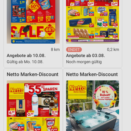
Messung der Performance von Inhalten
Analyse von Zielgruppen durch Statistiken oder
Kombinationen von Daten aus verschiedenen
Quellen
Entwicklung und Verbesserung der Angebote
8 km
0,2 km
Verwendung reduzierter Daten zur Auswahl von
Angebote ab 10.08.
Angebote ab 03.08.
Inhalten
Gültig ab Mo. 10.08.
Noch morgen gültig
IAB-Besonderheiten:
Netto Marken-Discount
Netto Marken-Discount
Verwendung genauer Standortdaten
Geräte anhand von aktiv angeforderten
Informationen identifizieren
Nicht-IAB-Verarbeitungszwecke:
Notwendig
Performance