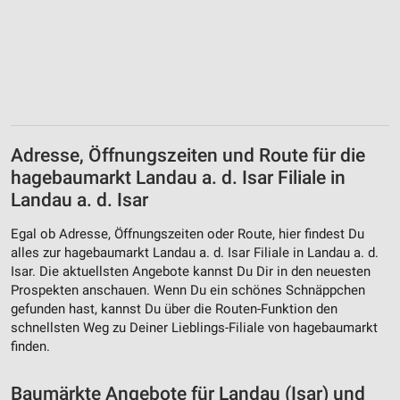
Erstellung von Profilen zur Personalisierung
von Inhalten
Verwendung von Profilen zur Auswahl
personalisierter Inhalte
Messung der Werbeleistung
Adresse, Öffnungszeiten und Route für die
Messung der Performance von Inhalten
hagebaumarkt Landau a. d. Isar Filiale in
Analyse von Zielgruppen durch Statistiken oder
Landau a. d. Isar
Kombinationen von Daten aus verschiedenen
Quellen
Egal ob Adresse, Öffnungszeiten oder Route, hier findest Du
alles zur hagebaumarkt Landau a. d. Isar Filiale in Landau a. d.
Entwicklung und Verbesserung der Angebote
Isar. Die aktuellsten Angebote kannst Du Dir in den neuesten
Prospekten anschauen. Wenn Du ein schönes Schnäppchen
Verwendung reduzierter Daten zur Auswahl von
gefunden hast, kannst Du über die Routen-Funktion den
Inhalten
schnellsten Weg zu Deiner Lieblings-Filiale von hagebaumarkt
IAB-Besonderheiten:
finden.
Verwendung genauer Standortdaten
Baumärkte Angebote für Landau (Isar) und