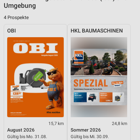
Geräte anhand von aktiv angeforderten
Umgebung
Informationen identifizieren
4 Prospekte
Nicht-IAB-Verarbeitungszwecke:
Notwendig
OBI
HKL BAUMASCHINEN
Performance
Funktional
Werbung
15,7 km
24,8 km
August 2026
Sommer 2026
Gültig bis Mo. 31.08.
Gültig bis Mi. 30.09.