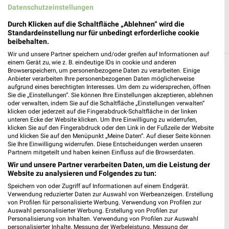
Datenschutzeinstellungen
Durch Klicken auf die Schaltfläche „Ablehnen“ wird die
Standardeinstellung nur für unbedingt erforderliche cookie
beibehalten.
Wir und unsere Partner speichern und/oder greifen auf Informationen auf
einem Gerät zu, wie z. B. eindeutige IDs in cookie und anderen
Filialen in der Umgebung
Browserspeichern, um personenbezogene Daten zu verarbeiten. Einige
Anbieter verarbeiten Ihre personenbezogenen Daten möglicherweise
aufgrund eines berechtigten Interesses. Um dem zu widersprechen, öffnen
3 Filialen
Sie die „Einstellungen“. Sie können Ihre Einstellungen akzeptieren, ablehnen
oder verwalten, indem Sie auf die Schaltfläche „Einstellungen verwalten“
klicken oder jederzeit auf die Fingerabdruck-Schaltfläche in der linken
hagebaumarkt Osterhofen
unteren Ecke der Website klicken. Um Ihre Einwilligung zu widerrufen,
Donau-Gewerbepark 1
klicken Sie auf den Fingerabdruck oder den Link in der Fußzeile der Website
und klicken Sie auf den Menüpunkt „Meine Daten“. Auf dieser Seite können
94486 Osterhofen
❯
Sie Ihre Einwilligung widerrufen. Diese Entscheidungen werden unseren
Partnern mitgeteilt und haben keinen Einfluss auf die Browserdaten.
Heute 08:00 - 16:00 Uhr |
Geschlossen
Wir und unsere Partner verarbeiten Daten, um die Leistung der
25,85 km
Website zu analysieren und Folgendes zu tun:
Speichern von oder Zugriff auf Informationen auf einem Endgerät.
Verwendung reduzierter Daten zur Auswahl von Werbeanzeigen. Erstellung
hagebaumarkt Straubing
von Profilen für personalisierte Werbung. Verwendung von Profilen zur
Auswahl personalisierter Werbung. Erstellung von Profilen zur
Posener Str. 21
Personalisierung von Inhalten. Verwendung von Profilen zur Auswahl
94315 Straubing
personalisierter Inhalte. Messung der Werbeleistung. Messung der