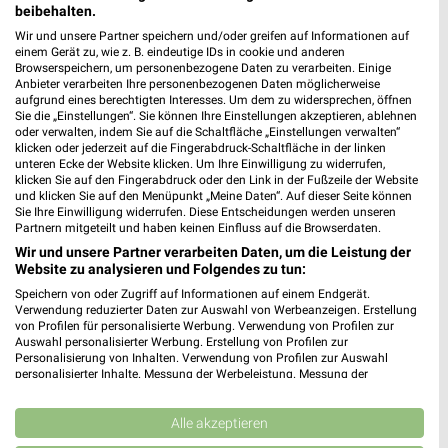
Heute 09:00 - 19:00 Uhr |
Geschlossen
beibehalten.
Wir und unsere Partner speichern und/oder greifen auf Informationen auf
471,02 km
einem Gerät zu, wie z. B. eindeutige IDs in cookie und anderen
Browserspeichern, um personenbezogene Daten zu verarbeiten. Einige
Anbieter verarbeiten Ihre personenbezogenen Daten möglicherweise
Ernsting's family Roth
aufgrund eines berechtigten Interesses. Um dem zu widersprechen, öffnen
Sie die „Einstellungen“. Sie können Ihre Einstellungen akzeptieren, ablehnen
Hauptstraße 50
oder verwalten, indem Sie auf die Schaltfläche „Einstellungen verwalten“
91154 Roth
klicken oder jederzeit auf die Fingerabdruck-Schaltfläche in der linken
❯
unteren Ecke der Website klicken. Um Ihre Einwilligung zu widerrufen,
Heute 09:00 - 18:30 Uhr |
Geschlossen
klicken Sie auf den Fingerabdruck oder den Link in der Fußzeile der Website
und klicken Sie auf den Menüpunkt „Meine Daten“. Auf dieser Seite können
398,37 km
Sie Ihre Einwilligung widerrufen. Diese Entscheidungen werden unseren
Partnern mitgeteilt und haben keinen Einfluss auf die Browserdaten.
Wir und unsere Partner verarbeiten Daten, um die Leistung der
Ernsting's family Schwabach
Website zu analysieren und Folgendes zu tun:
Königsstraße 5
Speichern von oder Zugriff auf Informationen auf einem Endgerät.
Verwendung reduzierter Daten zur Auswahl von Werbeanzeigen. Erstellung
91126 Schwabach
❯
von Profilen für personalisierte Werbung. Verwendung von Profilen zur
Auswahl personalisierter Werbung. Erstellung von Profilen zur
Heute 09:00 - 18:30 Uhr |
Geschlossen
Personalisierung von Inhalten. Verwendung von Profilen zur Auswahl
personalisierter Inhalte. Messung der Werbeleistung. Messung der
392,14 km
Performance von Inhalten. Analyse von Zielgruppen durch Statistiken oder
Kombinationen von Daten aus verschiedenen Quellen. Entwicklung und
Verbesserung der Angebote. Verwendung reduzierter Daten zur Auswahl
Alle akzeptieren
Ernsting's family Donauwörth
von Inhalten.