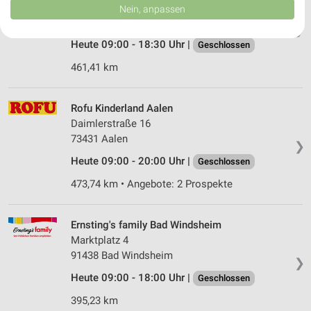
Daten können außerhalb der Europäischen Union weitergegeben und in die
Reichsstraße 20
Nein, anpassen
USA gesendet werden.
86609 Donauwörth
❯
Ihre Einwilligung und die cookie Richtlinie gelten ausschließlich für diese
Website/App.
Heute 09:00 - 18:30 Uhr |
Geschlossen
Partnerliste anzeigen (1 IAB-Anbieter)
461,41 km
Wir nutzen Ihre Daten für folgende Zwecke:
IAB-Verarbeitungszwecke:
Rofu Kinderland Aalen
Speichern von oder Zugriff auf Informationen
Daimlerstraße 16
auf einem Endgerät
73431 Aalen
❯
Verwendung reduzierter Daten zur Auswahl von
Heute 09:00 - 20:00 Uhr |
Geschlossen
Werbeanzeigen
473,74 km • Angebote: 2 Prospekte
Erstellung von Profilen für personalisierte
Werbung
Ernsting's family Bad Windsheim
Verwendung von Profilen zur Auswahl
Marktplatz 4
personalisierter Werbung
91438 Bad Windsheim
❯
Erstellung von Profilen zur Personalisierung
Heute 09:00 - 18:00 Uhr |
Geschlossen
von Inhalten
395,23 km