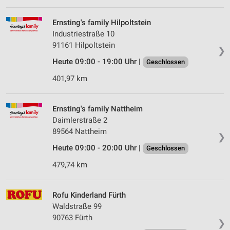
Verwendung von Profilen zur Auswahl
personalisierter Inhalte
Ernsting's family Hilpoltstein
Industriestraße 10
Messung der Werbeleistung
91161 Hilpoltstein
❯
Messung der Performance von Inhalten
Heute 09:00 - 19:00 Uhr |
Geschlossen
Analyse von Zielgruppen durch Statistiken oder
401,97 km
Kombinationen von Daten aus verschiedenen
Quellen
Ernsting's family Nattheim
Entwicklung und Verbesserung der Angebote
Daimlerstraße 2
89564 Nattheim
❯
Verwendung reduzierter Daten zur Auswahl von
Inhalten
Heute 09:00 - 20:00 Uhr |
Geschlossen
IAB-Besonderheiten:
479,74 km
Verwendung genauer Standortdaten
Rofu Kinderland Fürth
Geräte anhand von aktiv angeforderten
Waldstraße 99
Informationen identifizieren
90763 Fürth
❯
Nicht-IAB-Verarbeitungszwecke: