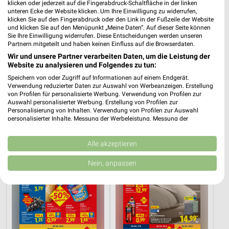
Filialen zum Thema Restaurant in Effelder
klicken oder jederzeit auf die Fingerabdruck-Schaltfläche in der linken
unteren Ecke der Website klicken. Um Ihre Einwilligung zu widerrufen,
klicken Sie auf den Fingerabdruck oder den Link in der Fußzeile der Website
Hier findest Du Öffnungszeiten und Filialen der Kategorie
und klicken Sie auf den Menüpunkt „Meine Daten“. Auf dieser Seite können
Restaurant in Effelder und Umgebung. Blättere in den
Sie Ihre Einwilligung widerrufen. Diese Entscheidungen werden unseren
Prospekten von z.B. McDonald´s und vielen mehr.
Partnern mitgeteilt und haben keinen Einfluss auf die Browserdaten.
Wir und unsere Partner verarbeiten Daten, um die Leistung der
Aktuelle Prospekte für Effelder und
Website zu analysieren und Folgendes zu tun:
Umgebung
Speichern von oder Zugriff auf Informationen auf einem Endgerät.
Verwendung reduzierter Daten zur Auswahl von Werbeanzeigen. Erstellung
von Profilen für personalisierte Werbung. Verwendung von Profilen zur
15 Prospekte
Auswahl personalisierter Werbung. Erstellung von Profilen zur
Personalisierung von Inhalten. Verwendung von Profilen zur Auswahl
Lidl
Lidl
personalisierter Inhalte. Messung der Werbeleistung. Messung der
Performance von Inhalten. Analyse von Zielgruppen durch Statistiken oder
Kombinationen von Daten aus verschiedenen Quellen. Entwicklung und
Verbesserung der Angebote. Verwendung reduzierter Daten zur Auswahl
Alle akzeptieren
von Inhalten.
Daten können außerhalb der Europäischen Union weitergegeben und in die
Nein, anpassen
USA gesendet werden.
Ihre Einwilligung und die cookie Richtlinie gelten ausschließlich für diese
Website/App.
Partnerliste anzeigen (1 IAB-Anbieter)
Wir nutzen Ihre Daten für folgende Zwecke:
IAB-Verarbeitungszwecke: