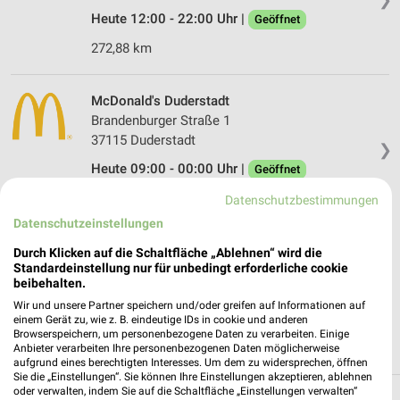
Heute 12:00 - 22:00 Uhr |
Geöffnet
272,88 km
McDonald's Duderstadt
Brandenburger Straße 1
37115 Duderstadt
❯
Heute 09:00 - 00:00 Uhr |
Geöffnet
243,54 km
Datenschutzbestimmungen
Datenschutzeinstellungen
McDonald's Hessisch Lichtenau
Durch Klicken auf die Schaltfläche „Ablehnen“ wird die
Standardeinstellung nur für unbedingt erforderliche cookie
Leipziger Straße 203
beibehalten.
37235 Hessisch Lichtenau
❯
Wir und unsere Partner speichern und/oder greifen auf Informationen auf
Heute 08:00 - 00:00 Uhr |
Geöffnet
einem Gerät zu, wie z. B. eindeutige IDs in cookie und anderen
Browserspeichern, um personenbezogene Daten zu verarbeiten. Einige
290,96 km
Anbieter verarbeiten Ihre personenbezogenen Daten möglicherweise
aufgrund eines berechtigten Interesses. Um dem zu widersprechen, öffnen
Sie die „Einstellungen“. Sie können Ihre Einstellungen akzeptieren, ablehnen
oder verwalten, indem Sie auf die Schaltfläche „Einstellungen verwalten“