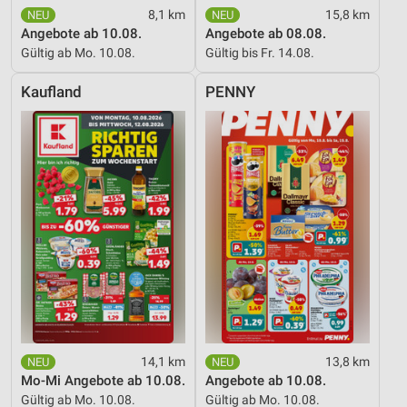
Analyse von Zielgruppen durch Statistiken oder
8,1 km
15,8 km
Kombinationen von Daten aus verschiedenen
Angebote ab 10.08.
Angebote ab 08.08.
Quellen
Gültig ab Mo. 10.08.
Gültig bis Fr. 14.08.
Entwicklung und Verbesserung der Angebote
Kaufland
PENNY
Verwendung reduzierter Daten zur Auswahl von
Inhalten
IAB-Besonderheiten:
Verwendung genauer Standortdaten
Geräte anhand von aktiv angeforderten
Informationen identifizieren
Nicht-IAB-Verarbeitungszwecke:
Notwendig
Performance
14,1 km
13,8 km
Funktional
Mo-Mi Angebote ab 10.08.
Angebote ab 10.08.
Gültig ab Mo. 10.08.
Gültig ab Mo. 10.08.