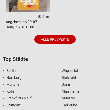
52,1 km
Angebote ab 29.07
Gültig bis Di. 11.08.
ALLE PROSPEKTE
Top Städte
›
Berlin
›
Wuppertal
›
Hamburg
›
Bielefeld
›
München
›
Bonn
›
Köln
›
Mannheim
›
Frankfurt (Main)
›
Münster
›
Stuttgart
›
Karlsruhe