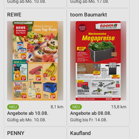
Gültig ab Mo. 10.08.
Gültig ab Mo. 17.08.
Erstellung von Profilen zur Personalisierung
von Inhalten
REWE
toom Baumarkt
Verwendung von Profilen zur Auswahl
personalisierter Inhalte
Messung der Werbeleistung
Messung der Performance von Inhalten
Analyse von Zielgruppen durch Statistiken oder
Kombinationen von Daten aus verschiedenen
Quellen
Entwicklung und Verbesserung der Angebote
Verwendung reduzierter Daten zur Auswahl von
Inhalten
8,1 km
15,8 km
Angebote ab 10.08.
Angebote ab 08.08.
IAB-Besonderheiten:
Gültig ab Mo. 10.08.
Gültig bis Fr. 14.08.
Verwendung genauer Standortdaten
PENNY
Kaufland
Geräte anhand von aktiv angeforderten