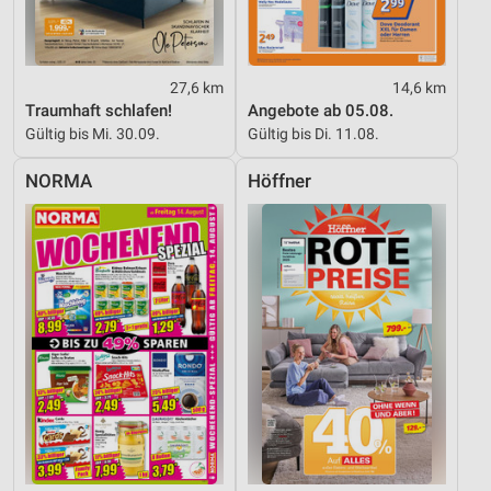
27,6 km
14,6 km
Traumhaft schlafen!
Angebote ab 05.08.
Gültig bis Mi. 30.09.
Gültig bis Di. 11.08.
NORMA
Höffner