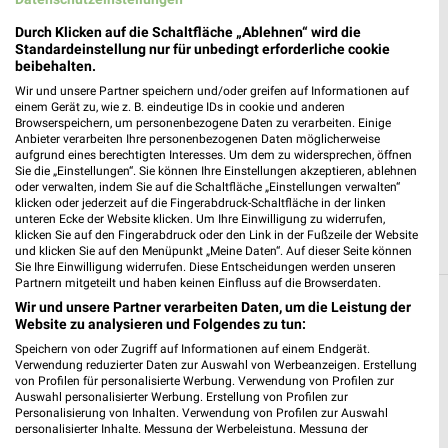
❯
Heute
geschlossen
Durch Klicken auf die Schaltfläche „Ablehnen“ wird die
Standardeinstellung nur für unbedingt erforderliche cookie
261,52 km
beibehalten.
Wir und unsere Partner speichern und/oder greifen auf Informationen auf
einem Gerät zu, wie z. B. eindeutige IDs in cookie und anderen
ŠKODA Automarkt Göttingen - Südhannover
Browserspeichern, um personenbezogene Daten zu verarbeiten. Einige
Gruppe
Anbieter verarbeiten Ihre personenbezogenen Daten möglicherweise
aufgrund eines berechtigten Interesses. Um dem zu widersprechen, öffnen
Industriestraße 4
Sie die „Einstellungen“. Sie können Ihre Einstellungen akzeptieren, ablehnen
❯
37079 Göttingen
oder verwalten, indem Sie auf die Schaltfläche „Einstellungen verwalten“
klicken oder jederzeit auf die Fingerabdruck-Schaltfläche in der linken
Heute
geschlossen
unteren Ecke der Website klicken. Um Ihre Einwilligung zu widerrufen,
klicken Sie auf den Fingerabdruck oder den Link in der Fußzeile der Website
263,53 km
und klicken Sie auf den Menüpunkt „Meine Daten“. Auf dieser Seite können
Sie Ihre Einwilligung widerrufen. Diese Entscheidungen werden unseren
Partnern mitgeteilt und haben keinen Einfluss auf die Browserdaten.
Filialen zum Thema Auto & Motorrad in
Wir und unsere Partner verarbeiten Daten, um die Leistung der
Website zu analysieren und Folgendes zu tun:
Effelder
Speichern von oder Zugriff auf Informationen auf einem Endgerät.
Verwendung reduzierter Daten zur Auswahl von Werbeanzeigen. Erstellung
Hier findest Du Öffnungszeiten und Filialen der Kategorie Auto
von Profilen für personalisierte Werbung. Verwendung von Profilen zur
& Motorrad in Effelder und Umgebung. Blättere in den
Auswahl personalisierter Werbung. Erstellung von Profilen zur
Prospekten von z.B. pitstop, Louis und POLO und vielen mehr.
Personalisierung von Inhalten. Verwendung von Profilen zur Auswahl
personalisierter Inhalte. Messung der Werbeleistung. Messung der
Performance von Inhalten. Analyse von Zielgruppen durch Statistiken oder