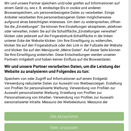
Heute
geschlossen
Wir und unsere Partner speichern und/oder greifen auf Informationen auf
einem Gerät zu, wie z. B. eindeutige IDs in cookie und anderen
276,11 km • Angebote: 3 Prospekte
Browserspeichern, um personenbezogene Daten zu verarbeiten. Einige
Anbieter verarbeiten Ihre personenbezogenen Daten möglicherweise
aufgrund eines berechtigten Interesses. Um dem zu widersprechen, öffnen
Sie die „Einstellungen“. Sie können Ihre Einstellungen akzeptieren, ablehnen
Rossmann Eisenach
oder verwalten, indem Sie auf die Schaltfläche „Einstellungen verwalten“
Bahnhofstr. 18
klicken oder jederzeit auf die Fingerabdruck-Schaltfläche in der linken
unteren Ecke der Website klicken. Um Ihre Einwilligung zu widerrufen,
99817 Eisenach
❯
klicken Sie auf den Fingerabdruck oder den Link in der Fußzeile der Website
und klicken Sie auf den Menüpunkt „Meine Daten“. Auf dieser Seite können
Heute
geschlossen
Sie Ihre Einwilligung widerrufen. Diese Entscheidungen werden unseren
Partnern mitgeteilt und haben keinen Einfluss auf die Browserdaten.
272,54 km • Angebote: 3 Prospekte
Wir und unsere Partner verarbeiten Daten, um die Leistung der
Website zu analysieren und Folgendes zu tun:
Müller Eisenach
Speichern von oder Zugriff auf Informationen auf einem Endgerät.
Verwendung reduzierter Daten zur Auswahl von Werbeanzeigen. Erstellung
Karlstr. 8
von Profilen für personalisierte Werbung. Verwendung von Profilen zur
99817 Eisenach
❯
Auswahl personalisierter Werbung. Erstellung von Profilen zur
Personalisierung von Inhalten. Verwendung von Profilen zur Auswahl
Heute
geschlossen
personalisierter Inhalte. Messung der Werbeleistung. Messung der
Performance von Inhalten. Analyse von Zielgruppen durch Statistiken oder
273,03 km • Angebote: 3 Prospekte
Kombinationen von Daten aus verschiedenen Quellen. Entwicklung und
Verbesserung der Angebote. Verwendung reduzierter Daten zur Auswahl
Alle akzeptieren
von Inhalten.
Daten können außerhalb der Europäischen Union weitergegeben und in die
Douglas Eisenach
Nein, anpassen
USA gesendet werden.