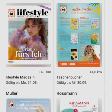
personalisierter Inhalte
Messung der Werbeleistung
Messung der Performance von Inhalten
Analyse von Zielgruppen durch Statistiken oder
Kombinationen von Daten aus verschiedenen
Quellen
Entwicklung und Verbesserung der Angebote
Verwendung reduzierter Daten zur Auswahl von
Inhalten
14,8 km
14,8 km
IAB-Besonderheiten:
lifestyle Magazin
Taschenbücher
Verwendung genauer Standortdaten
Gültig bis Mo. 31.08.
Gültig bis Mi. 30.09.
Geräte anhand von aktiv angeforderten
Müller
Rossmann
Informationen identifizieren
Nicht-IAB-Verarbeitungszwecke:
Notwendig