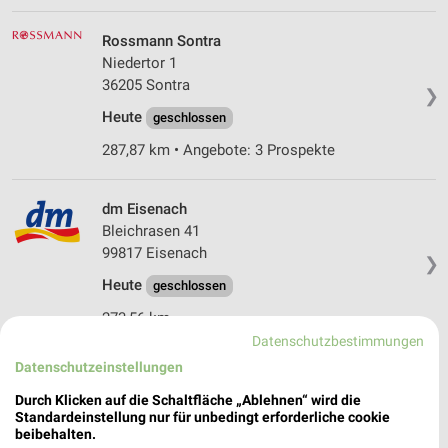
Rossmann Sontra
Niedertor 1
36205 Sontra
❯
Heute
geschlossen
287,87 km • Angebote: 3 Prospekte
dm Eisenach
Bleichrasen 41
99817 Eisenach
❯
Heute
geschlossen
273,56 km
Datenschutzbestimmungen
Datenschutzeinstellungen
Rossmann Witzenhausen
Am Markt 14
Durch Klicken auf die Schaltfläche „Ablehnen“ wird die
Standardeinstellung nur für unbedingt erforderliche cookie
37213 Witzenhausen
❯
beibehalten.