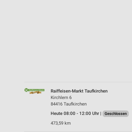
Messung der Performance von Inhalten
Analyse von Zielgruppen durch Statistiken oder Kombinationen 
Quellen
Entwicklung und Verbesserung der Angebote
Verwendung reduzierter Daten zur Auswahl von Inhalten
IAB-Besonderheiten:
Verwendung genauer Standortdaten
Geräte anhand von aktiv angeforderten Informationen identifizie
Nicht-IAB-Verarbeitungszwecke:
Raiffeisen-Markt Taufkirchen
Notwendig
Kirchlern 6
84416 Taufkirchen
Performance
Heute 08:00 - 12:00 Uhr |
Geschlossen
Funktional
473,59 km
Werbung