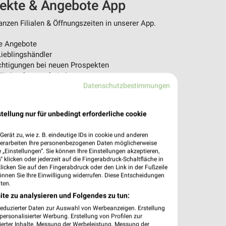
pekte & Angebote App
nzen Filialen & Öffnungszeiten in unserer App.
e Angebote
ieblingshändler
htigungen bei neuen Prospekten
 Einkauf stressfrei planen
Datenschutzbestimmungen
 App jetzt laden oder QR-Code scannen.
tellung nur für unbedingt erforderliche cookie
erät zu, wie z. B. eindeutige IDs in cookie und anderen
verarbeiten Ihre personenbezogenen Daten möglicherweise
„Einstellungen“. Sie können Ihre Einstellungen akzeptieren,
 klicken oder jederzeit auf die Fingerabdruck-Schaltfläche in
klicken Sie auf den Fingerabdruck oder den Link in der Fußzeile
önnen Sie Ihre Einwilligung widerrufen. Diese Entscheidungen
ten.
ite zu analysieren und Folgendes zu tun:
reduzierter Daten zur Auswahl von Werbeanzeigen. Erstellung
ersonalisierter Werbung. Erstellung von Profilen zur
ierter Inhalte. Messung der Werbeleistung. Messung der