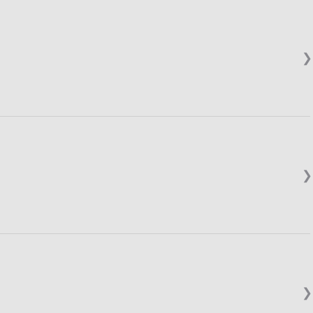
❯
❯
❯