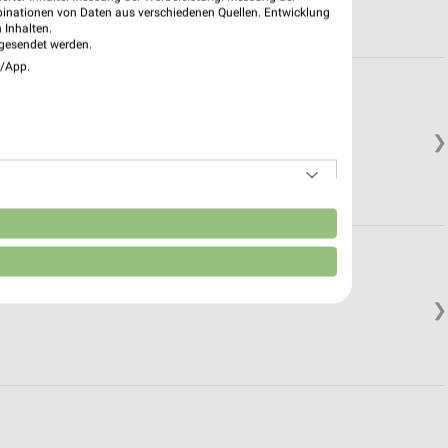
binationen von Daten aus verschiedenen Quellen. Entwicklung
 Inhalten.
gesendet werden.
e/App.
❯
n
❯