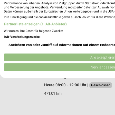
Performance von Inhalten. Analyse von Zielgruppen durch Statistiken oder Kom
und Verbesserung der Angebote. Verwendung reduzierter Daten zur Auswahl von
Daten können außerhalb der Europäischen Union weitergegeben und in die USA 
Ihre Einwilligung und die cookie Richtlinie gelten ausschließlich für diese Websit
Raiffeisen-Markt Baierbach
Partnerliste anzeigen (1 IAB-Anbieter)
Raiffeisenstraße 5
Wir nutzen Ihre Daten für folgende Zwecke:
84171 Baierbach
IAB-Verarbeitungszwecke:
Heute 08:00 - 12:00 Uhr |
Geschlossen
Speichern von oder Zugriff auf Informationen auf einem Endgerät
464,17 km
Verwendung reduzierter Daten zur Auswahl von Werbeanzeigen
Alle akzeptiere
Raiffeisen-Markt Riding
Erstellung von Profilen für personalisierte Werbung
Nein, anpassen
Wartenberger Straße 8
Verwendung von Profilen zur Auswahl personalisierter Werbung
85447 Riding
Heute 08:00 - 12:00 Uhr |
Geschlossen
Erstellung von Profilen zur Personalisierung von Inhalten
471,01 km
Verwendung von Profilen zur Auswahl personalisierter Inhalte
Messung der Werbeleistung