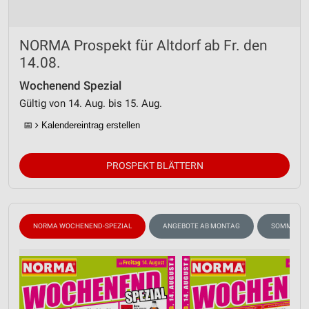
NORMA Prospekt für Altdorf ab Fr. den
14.08.
Wochenend Spezial
Gültig von 14. Aug. bis 15. Aug.
📅
Kalendereintrag erstellen
PROSPEKT BLÄTTERN
NORMA WOCHENEND-SPEZIAL
ANGEBOTE AB MONTAG
SOMMER &