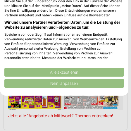
klicken Sie auf den Fingerabdruck oder den Link in der Fußzeile der Website
und klicken Sie auf den Menüpunkt „Meine Daten“. Auf dieser Seite können
Sie Ihre Einwilligung widerrufen. Diese Entscheidungen werden unseren
ANGEBOTE AB MITTWOCH
FITNESS
GETRÄNKE
FLEISCH & WU
Partnern mitgeteilt und haben keinen Einfluss auf die Browserdaten.
Wir und unsere Partner verarbeiten Daten, um die Leistung der
Website zu analysieren und Folgendes zu tun:
Speichern von oder Zugriff auf Informationen auf einem Endgerät.
Verwendung reduzierter Daten zur Auswahl von Werbeanzeigen. Erstellung
von Profilen für personalisierte Werbung. Verwendung von Profilen zur
Auswahl personalisierter Werbung. Erstellung von Profilen zur
Personalisierung von Inhalten. Verwendung von Profilen zur Auswahl
personalisierter Inhalte. Messung der Werbeleistung. Messung der
Performance von Inhalten. Analyse von Zielgruppen durch Statistiken oder
Kombinationen von Daten aus verschiedenen Quellen. Entwicklung und
Verbesserung der Angebote. Verwendung reduzierter Daten zur Auswahl
Alle akzeptieren
von Inhalten.
Daten können außerhalb der Europäischen Union weitergegeben und in die
Nein, anpassen
USA gesendet werden.
Ihre Einwilligung und die cookie Richtlinie gelten ausschließlich für diese
Website/App.
Partnerliste anzeigen (1 IAB-Anbieter)
Wir nutzen Ihre Daten für folgende Zwecke:
Jetzt alle "Angebote ab Mittwoch" Themen entdecken!
IAB-Verarbeitungszwecke:
Speichern von oder Zugriff auf Informationen