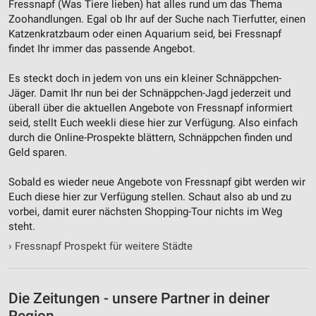
Fressnapf (Was Tiere lieben) hat alles rund um das Thema
Geräte anhand von aktiv angeforderten
Zoohandlungen. Egal ob Ihr auf der Suche nach Tierfutter, einen
Informationen identifizieren
Katzenkratzbaum oder einen Aquarium seid, bei Fressnapf
Nicht-IAB-Verarbeitungszwecke:
findet Ihr immer das passende Angebot.
Notwendig
Es steckt doch in jedem von uns ein kleiner Schnäppchen-
Jäger. Damit Ihr nun bei der Schnäppchen-Jagd jederzeit und
Performance
überall über die aktuellen Angebote von Fressnapf informiert
seid, stellt Euch weekli diese hier zur Verfügung. Also einfach
Funktional
durch die Online-Prospekte blättern, Schnäppchen finden und
Geld sparen.
Werbung
Sobald es wieder neue Angebote von Fressnapf gibt werden wir
Euch diese hier zur Verfügung stellen. Schaut also ab und zu
vorbei, damit eurer nächsten Shopping-Tour nichts im Weg
steht.
›
Fressnapf Prospekt für weitere Städte
Die Zeitungen - unsere Partner in deiner