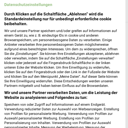
Datenschutzeinstellungen
Durch Klicken auf die Schaltfläche „Ablehnen“ wird die
Standardeinstellung nur für unbedingt erforderliche cookie
beibehalten.
Wir und unsere Partner speichern und/oder greifen auf Informationen auf
Weitere Fressnapf Geschäfte mit Angeboten
einem Gerät zu, wie z. B. eindeutige IDs in cookie und anderen
in und um Eberswalde
Browserspeichern, um personenbezogene Daten zu verarbeiten. Einige
Anbieter verarbeiten Ihre personenbezogenen Daten möglicherweise
aufgrund eines berechtigten Interesses. Um dem zu widersprechen, öffnen
5 Geschäfte und Orte
Sie die „Einstellungen“. Sie können Ihre Einstellungen akzeptieren, ablehnen
oder verwalten, indem Sie auf die Schaltfläche „Einstellungen verwalten“
klicken oder jederzeit auf die Fingerabdruck-Schaltfläche in der linken
Fressnapf Angebote in Bernau
unteren Ecke der Website klicken. Um Ihre Einwilligung zu widerrufen,
klicken Sie auf den Fingerabdruck oder den Link in der Fußzeile der Website
Bernau, Deutschland
und klicken Sie auf den Menüpunkt „Meine Daten“. Auf dieser Seite können
❯
Sie Ihre Einwilligung widerrufen. Diese Entscheidungen werden unseren
Partnern mitgeteilt und haben keinen Einfluss auf die Browserdaten.
20,43 km
Wir und unsere Partner verarbeiten Daten, um die Leistung der
Website zu analysieren und Folgendes zu tun:
Speichern von oder Zugriff auf Informationen auf einem Endgerät.
Fressnapf Angebote in Berlin-Buch
Verwendung reduzierter Daten zur Auswahl von Werbeanzeigen. Erstellung
Berlin-Buch, Deutschland
von Profilen für personalisierte Werbung. Verwendung von Profilen zur
❯
Auswahl personalisierter Werbung. Erstellung von Profilen zur
Personalisierung von Inhalten. Verwendung von Profilen zur Auswahl
13,89 km
personalisierter Inhalte. Messung der Werbeleistung. Messung der