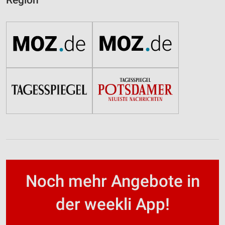
Region
Noch mehr Angebote in
der weekli App!