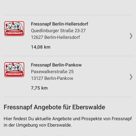
Erstellung von Profilen zur Personalisierung
von Inhalten
Fressnapf Berlin-Hellersdorf
Verwendung von Profilen zur Auswahl
personalisierter Inhalte
Quedlinburger Straße 23-27
❯
12627 Berlin-Hellersdorf
Messung der Werbeleistung
14,08 km
Messung der Performance von Inhalten
Fressnapf Berlin-Pankow
Analyse von Zielgruppen durch Statistiken oder
Pasewalkerstraße 25
Kombinationen von Daten aus verschiedenen
❯
Quellen
13127 Berlin-Pankow
7,75 km
Entwicklung und Verbesserung der Angebote
Verwendung reduzierter Daten zur Auswahl von
Fressnapf Angebote für Eberswalde
Inhalten
IAB-Besonderheiten:
Hier findest Du aktuelle Angebote und Prospekte von Fressnapf
in der Umgebung von Eberswalde.
Verwendung genauer Standortdaten