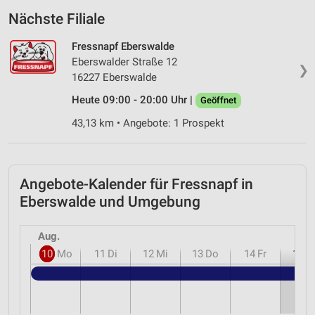
Nächste Filiale
Fressnapf Eberswalde
Eberswalder Straße 12
❯
16227 Eberswalde
Heute 09:00 - 20:00 Uhr |
Geöffnet
43,13 km • Angebote: 1 Prospekt
Angebote-Kalender für Fressnapf in
Eberswalde und Umgebung
Aug.
10
Mo
11
Di
12
Mi
13
Do
14
Fr
15
S