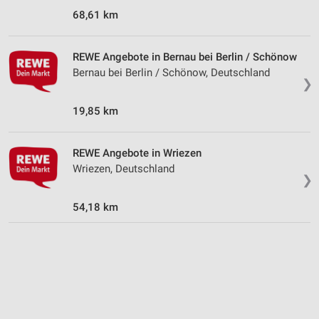
68,61 km
IAB-Verarbeitungszwecke:
Speichern von oder Zugriff auf Informationen
auf einem Endgerät
REWE Angebote in Bernau bei Berlin / Schönow
Bernau bei Berlin / Schönow, Deutschland
Verwendung reduzierter Daten zur Auswahl von
❯
Werbeanzeigen
19,85 km
Erstellung von Profilen für personalisierte
Werbung
REWE Angebote in Wriezen
Verwendung von Profilen zur Auswahl
Wriezen, Deutschland
personalisierter Werbung
❯
Erstellung von Profilen zur Personalisierung
54,18 km
von Inhalten
Verwendung von Profilen zur Auswahl
personalisierter Inhalte
Messung der Werbeleistung
Messung der Performance von Inhalten