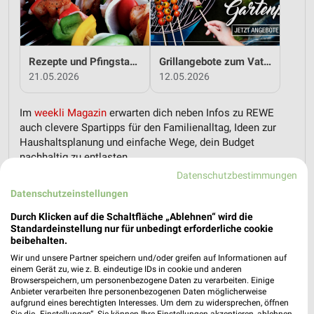
Rezepte und Pfingstangebote bei REWE!
Grillangebote zum Vatertag bei REWE!
21.05.2026
12.05.2026
Im
weekli Magazin
erwarten dich neben Infos zu REWE
auch clevere Spartipps für den Familienalltag, Ideen zur
Haushaltsplanung und einfache Wege, dein Budget
nachhaltig zu entlasten.
Datenschutzbestimmungen
Datenschutzeinstellungen
Durch Klicken auf die Schaltfläche „Ablehnen“ wird die
Standardeinstellung nur für unbedingt erforderliche cookie
beibehalten.
weekli - Prospekte & Angebote App
Wir und unsere Partner speichern und/oder greifen auf Informationen auf
einem Gerät zu, wie z. B. eindeutige IDs in cookie und anderen
Alle REWE Angebote immer griffbereit – mit der kostenlosen
Browserspeichern, um personenbezogene Daten zu verarbeiten. Einige
Anbieter verarbeiten Ihre personenbezogenen Daten möglicherweise
weekli App für iOS & Android.
aufgrund eines berechtigten Interesses. Um dem zu widersprechen, öffnen