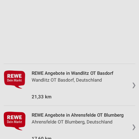
Analyse von Zielgruppen durch Statistiken oder
Kombinationen von Daten aus verschiedenen
Quellen
Entwicklung und Verbesserung der Angebote
Verwendung reduzierter Daten zur Auswahl von
Inhalten
IAB-Besonderheiten:
Verwendung genauer Standortdaten
REWE Angebote in Wandlitz OT Basdorf
Wandlitz OT Basdorf, Deutschland
❯
Geräte anhand von aktiv angeforderten
Informationen identifizieren
21,33 km
Nicht-IAB-Verarbeitungszwecke:
Notwendig
REWE Angebote in Ahrensfelde OT Blumberg
Ahrensfelde OT Blumberg, Deutschland
Performance
❯
Funktional
17,60 km