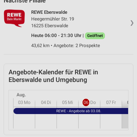
Nächste Filiale
REWE Eberswalde
Heegermühler Str. 19
❯
16225 Eberswalde
Heute 06:00 - 21:30 Uhr |
Geöffnet
43,62 km • Angebote: 2 Prospekte
Angebote-Kalender für REWE in
Eberswalde und Umgebung
Aug.
03
Mo
04
Di
05
Mi
06
Do
07
Fr
08
S
REWE - Angebote ab 03.08.