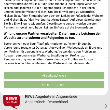
Sie die „Einstellungen“. Sie können Ihre Einstellungen akzeptieren, ablehnen
✔
Standortgenaue Angebote
oder verwalten, indem Sie auf die Schaltfläche „Einstellungen verwalten“
klicken oder jederzeit auf die Fingerabdruck-Schaltfläche in der linken
✔
Folge deinem Lieblingshändler
unteren Ecke der Website klicken. Um Ihre Einwilligung zu widerrufen,
✔
Push-Benachrichtigungen bei neuen Prospekten
klicken Sie auf den Fingerabdruck oder den Link in der Fußzeile der Website
✔
Einkaufsliste - Einkauf stressfrei planen
und klicken Sie auf den Menüpunkt „Meine Daten“. Auf dieser Seite können
Sie Ihre Einwilligung widerrufen. Diese Entscheidungen werden unseren
Partnern mitgeteilt und haben keinen Einfluss auf die Browserdaten.
JETZT LADEN UND SPAREN!
Wir und unsere Partner verarbeiten Daten, um die Leistung der
Website zu analysieren und Folgendes zu tun:
Speichern von oder Zugriff auf Informationen auf einem Endgerät.
Verwendung reduzierter Daten zur Auswahl von Werbeanzeigen. Erstellung
von Profilen für personalisierte Werbung. Verwendung von Profilen zur
Auswahl personalisierter Werbung. Erstellung von Profilen zur
Personalisierung von Inhalten. Verwendung von Profilen zur Auswahl
personalisierter Inhalte. Messung der Werbeleistung. Messung der
Weitere REWE Geschäfte mit Angeboten in
Performance von Inhalten. Analyse von Zielgruppen durch Statistiken oder
Kombinationen von Daten aus verschiedenen Quellen. Entwicklung und
und um Eberswalde
Verbesserung der Angebote. Verwendung reduzierter Daten zur Auswahl
Alle akzeptieren
von Inhalten.
Daten können außerhalb der Europäischen Union weitergegeben und in die
5 Geschäfte und Orte
Nein, anpassen
USA gesendet werden.
Ihre Einwilligung und die cookie Richtlinie gelten ausschließlich für diese
Website/App.
REWE Angebote in Angermünde
Angermünde, Deutschland
Partnerliste anzeigen (1 IAB-Anbieter)
❯
Wir nutzen Ihre Daten für folgende Zwecke: