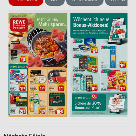
CLEVER SPAREN
KÄSE
FLEISCH & WURST
EISCREME