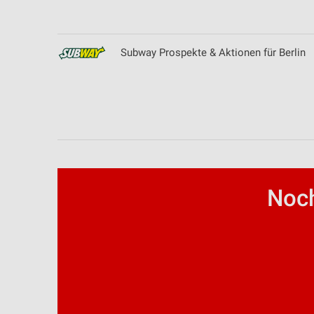
Verwendung von Profilen zur Auswahl personalisierter Inhalte
Messung der Werbeleistung
Subway Prospekte & Aktionen für Berlin
Messung der Performance von Inhalten
Analyse von Zielgruppen durch Statistiken oder Kombinationen 
Quellen
Entwicklung und Verbesserung der Angebote
Verwendung reduzierter Daten zur Auswahl von Inhalten
Noch
IAB-Besonderheiten:
Verwendung genauer Standortdaten
Geräte anhand von aktiv angeforderten Informationen identifizie
Nicht-IAB-Verarbeitungszwecke:
Notwendig