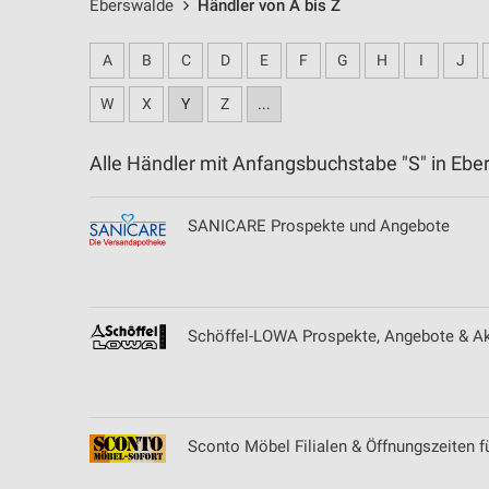
Eberswalde
Händler von A bis Z
A
B
C
D
E
F
G
H
I
J
W
X
Y
Z
...
Alle Händler mit Anfangsbuchstabe "S" in E
SANICARE Prospekte und Angebote
Schöffel-LOWA Prospekte, Angebote & Akt
Sconto Möbel Filialen & Öffnungszeiten fü