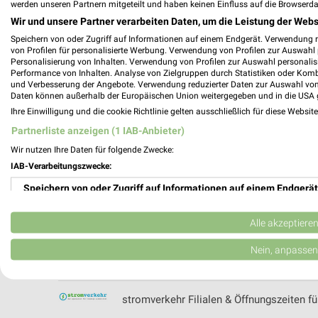
werden unseren Partnern mitgeteilt und haben keinen Einfluss auf die Browserda
Sonderpreis Baumarkt Prospekte & Angeb
Wir und unsere Partner verarbeiten Daten, um die Leistung der Webs
Speichern von oder Zugriff auf Informationen auf einem Endgerät. Verwendung 
von Profilen für personalisierte Werbung. Verwendung von Profilen zur Auswahl p
Personalisierung von Inhalten. Verwendung von Profilen zur Auswahl personalis
Performance von Inhalten. Analyse von Zielgruppen durch Statistiken oder Kom
Sonnenstudio3000 Filialen & Öffnungszei
und Verbesserung der Angebote. Verwendung reduzierter Daten zur Auswahl von
Daten können außerhalb der Europäischen Union weitergegeben und in die USA 
Ihre Einwilligung und die cookie Richtlinie gelten ausschließlich für diese Websit
Partnerliste anzeigen (1 IAB-Anbieter)
Wir nutzen Ihre Daten für folgende Zwecke:
Sport 2000 Prospekte, Angebote & Aktio
IAB-Verarbeitungszwecke:
Speichern von oder Zugriff auf Informationen auf einem Endgerät
Verwendung reduzierter Daten zur Auswahl von Werbeanzeigen
Alle akzeptiere
SportScheck Prospekte, Angebote & Akti
Erstellung von Profilen für personalisierte Werbung
Nein, anpassen
Verwendung von Profilen zur Auswahl personalisierter Werbung
stromverkehr Filialen & Öffnungszeiten f
Erstellung von Profilen zur Personalisierung von Inhalten