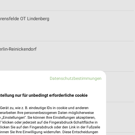
hrensfelde OT Lindenberg
rlin-Reinickendorf
Datenschutzbestimmungen
ospekt für Berlin-Marzahn
tellung nur für unbedingt erforderliche cookie
erät zu, wie z. B. eindeutige IDs in cookie und anderen
gszeiten
verarbeiten Ihre personenbezogenen Daten möglicherweise
„Einstellungen“. Sie können Ihre Einstellungen akzeptieren,
 klicken oder jederzeit auf die Fingerabdruck-Schaltfläche in
klicken Sie auf den Fingerabdruck oder den Link in der Fußzeile
önnen Sie Ihre Einwilligung widerrufen. Diese Entscheidungen