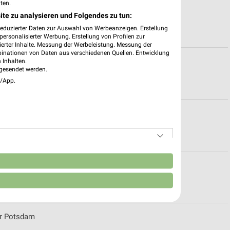
ten.
ote für Eberswalde
ite zu analysieren und Folgendes zu tun:
reduzierter Daten zur Auswahl von Werbeanzeigen. Erstellung
ersonalisierter Werbung. Erstellung von Profilen zur
ierter Inhalte. Messung der Werbeleistung. Messung der
binationen von Daten aus verschiedenen Quellen. Entwicklung
ten für Fürstenwalde
 Inhalten.
gesendet werden.
e/App.
nen
n
onen für Eberswalde
ür Potsdam