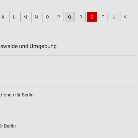
K
L
M
N
O
P
Q
R
S
T
U
V
berswalde und Umgebung
ionen für Berlin
r Berlin