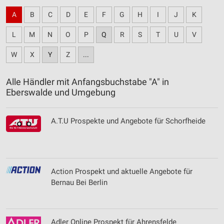
A
B
C
D
E
F
G
H
I
J
K
L
M
N
O
P
Q
R
S
T
U
V
W
X
Y
Z
...
Alle Händler mit Anfangsbuchstabe "A" in
Eberswalde und Umgebung
A.T.U Prospekte und Angebote für Schorfheide
Action Prospekt und aktuelle Angebote für
Bernau Bei Berlin
Adler Online Prospekt für Ahrensfelde