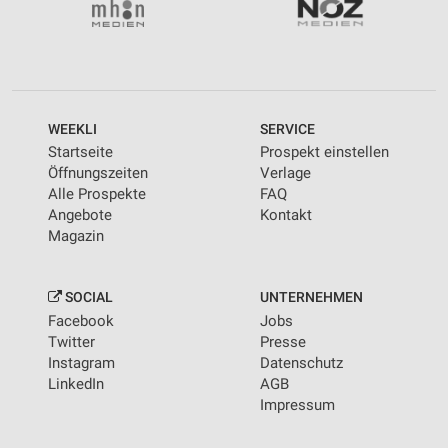
Geräte anhand von aktiv angeforderten
Informationen identifizieren
Nicht-IAB-Verarbeitungszwecke:
Notwendig
WEEKLI
SERVICE
Startseite
Prospekt einstellen
Performance
Öffnungszeiten
Verlage
Alle Prospekte
FAQ
Funktional
Angebote
Kontakt
Magazin
Werbung
SOCIAL
UNTERNEHMEN
Facebook
Jobs
Twitter
Presse
Instagram
Datenschutz
LinkedIn
AGB
Impressum