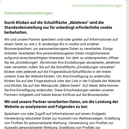
Datenschutzbestimmungen
Datenschutzeinstellungen
apotal.de Prospekte und Angebote
Durch Klicken auf die Schaltfläche „Ablehnen“ wird die
Standardeinstellung nur für unbedingt erforderliche cookie
beibehalten.
Wir und unsere Partner speichern und/oder greifen auf Informationen auf
Auping Katalog und Prospekte für Berlin
einem Gerät zu, wie z. B. eindeutige IDs in cookie und anderen
Browserspeichern, um personenbezogene Daten zu verarbeiten. Einige
Anbieter verarbeiten Ihre personenbezogenen Daten möglicherweise
aufgrund eines berechtigten Interesses. Um dem zu widersprechen, öffnen
Sie die „Einstellungen“. Sie können Ihre Einstellungen akzeptieren, ablehnen
oder verwalten, indem Sie auf die Schaltfläche „Einstellungen verwalten“
klicken oder jederzeit auf die Fingerabdruck-Schaltfläche in der linken
Autohaus Schäm Filialen & Öffnungszeiten für
unteren Ecke der Website klicken. Um Ihre Einwilligung zu widerrufen,
Zossen
klicken Sie auf den Fingerabdruck oder den Link in der Fußzeile der Website
und klicken Sie auf den Menüpunkt „Meine Daten“. Auf dieser Seite können
Sie Ihre Einwilligung widerrufen. Diese Entscheidungen werden unseren
Partnern mitgeteilt und haben keinen Einfluss auf die Browserdaten.
Wir und unsere Partner verarbeiten Daten, um die Leistung der
Autohaus Zemke Filialen & Öffnungszeiten für
Website zu analysieren und Folgendes zu tun:
Schorfheide OT Finowfurt
Speichern von oder Zugriff auf Informationen auf einem Endgerät.
Verwendung reduzierter Daten zur Auswahl von Werbeanzeigen. Erstellung
von Profilen für personalisierte Werbung. Verwendung von Profilen zur
Auswahl personalisierter Werbung. Erstellung von Profilen zur