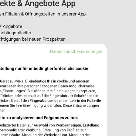
pekte & Angebote App
n Filialen & Öffnungszeiten in unserer App.
e Angebote
ieblingshändler
htigungen bei neuen Prospekten
 Einkauf stressfrei planen
Datenschutzbestimmungen
 App jetzt laden oder QR-Code scannen.
tellung nur für unbedingt erforderliche cookie
erät zu, wie z. B. eindeutige IDs in cookie und anderen
verarbeiten Ihre personenbezogenen Daten möglicherweise
„Einstellungen“. Sie können Ihre Einstellungen akzeptieren,
 klicken oder jederzeit auf die Fingerabdruck-Schaltfläche in
klicken Sie auf den Fingerabdruck oder den Link in der Fußzeile
önnen Sie Ihre Einwilligung widerrufen. Diese Entscheidungen
ten.
ite zu analysieren und Folgendes zu tun:
reduzierter Daten zur Auswahl von Werbeanzeigen. Erstellung
ersonalisierter Werbung. Erstellung von Profilen zur
ierter Inhalte. Messung der Werbeleistung. Messung der