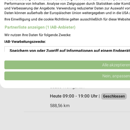
Performance von Inhalten. Analyse von Zielgruppen durch Statistiken oder Kom
und Verbesserung der Angebote. Verwendung reduzierter Daten zur Auswahl von
Daten können außerhalb der Europäischen Union weitergegeben und in die USA 
Ihre Einwilligung und die cookie Richtlinie gelten ausschließlich für diese Websit
Rofu Kinderland Weingarten
Partnerliste anzeigen (1 IAB-Anbieter)
Argonnenstraße 9
Wir nutzen Ihre Daten für folgende Zwecke:
88250 Weingarten
IAB-Verarbeitungszwecke:
Heute 09:30 - 19:00 Uhr |
Geschlossen
Speichern von oder Zugriff auf Informationen auf einem Endgerät
587,88 km • Angebote: 2 Prospekte
Verwendung reduzierter Daten zur Auswahl von Werbeanzeigen
Alle akzeptiere
Ernsting's family Weingarten
Erstellung von Profilen für personalisierte Werbung
Nein, anpassen
Liebfrauenstraße 8
Verwendung von Profilen zur Auswahl personalisierter Werbung
88250 Weingarten
Heute 09:00 - 19:00 Uhr |
Geschlossen
Erstellung von Profilen zur Personalisierung von Inhalten
588,56 km
Verwendung von Profilen zur Auswahl personalisierter Inhalte
Messung der Werbeleistung