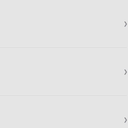
❯
❯
❯