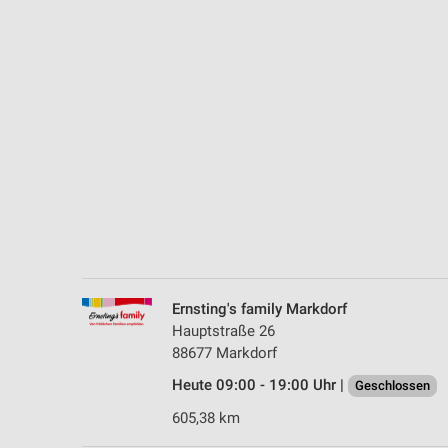
Messung der Performance von Inhalten
Analyse von Zielgruppen durch Statistiken oder Kombinationen 
Quellen
Entwicklung und Verbesserung der Angebote
Verwendung reduzierter Daten zur Auswahl von Inhalten
IAB-Besonderheiten:
Verwendung genauer Standortdaten
Geräte anhand von aktiv angeforderten Informationen identifizie
Nicht-IAB-Verarbeitungszwecke:
Ernsting's family Markdorf
Notwendig
Hauptstraße 26
88677 Markdorf
Performance
Heute 09:00 - 19:00 Uhr |
Geschlossen
Funktional
605,38 km
Werbung