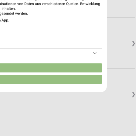
binationen von Daten aus verschiedenen Quellen. Entwicklung
 Inhalten.
gesendet werden.
e/App.
❯
n
❯