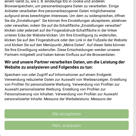
einem Gerät zu, wie z. B. eindeutige IDs in cookie und anderen
Browserspeichern, um personenbezogene Daten zu verarbeiten. Einige
538,73 km
Anbieter verarbeiten Ihre personenbezogenen Daten möglicherweise
aufgrund eines berechtigten Interesses. Um dem zu widersprechen, öffnen
Sie die „Einstellungen“. Sie können Ihre Einstellungen akzeptieren, ablehnen
oder verwalten, indem Sie auf die Schaltfläche „Einstellungen verwalten“
KiK Reutlingen Betzingen
klicken oder jederzeit auf die Fingerabdruck-Schaltfläche in der linken
Ferdinand-Lassalle-Straße 4
unteren Ecke der Website klicken. Um Ihre Einwilligung zu widerrufen,
72770 Reutlingen Betzingen
klicken Sie auf den Fingerabdruck oder den Link in der Fußzeile der Website
❯
und klicken Sie auf den Menüpunkt „Meine Daten“. Auf dieser Seite können
Heute 09:00 - 20:00 Uhr |
Geöffnet
Sie Ihre Einwilligung widerrufen. Diese Entscheidungen werden unseren
Partnern mitgeteilt und haben keinen Einfluss auf die Browserdaten.
538,81 km • Angebote: 1 Prospekt
Wir und unsere Partner verarbeiten Daten, um die Leistung der
Website zu analysieren und Folgendes zu tun:
Speichern von oder Zugriff auf Informationen auf einem Endgerät.
KiK Rottenburg am Neckar
Verwendung reduzierter Daten zur Auswahl von Werbeanzeigen. Erstellung
Tübinger Straße 2
von Profilen für personalisierte Werbung. Verwendung von Profilen zur
Auswahl personalisierter Werbung. Erstellung von Profilen zur
72108 Rottenburg am Neckar
❯
Personalisierung von Inhalten. Verwendung von Profilen zur Auswahl
personalisierter Inhalte. Messung der Werbeleistung. Messung der
Heute 08:00 - 20:00 Uhr |
Geöffnet
Performance von Inhalten. Analyse von Zielgruppen durch Statistiken oder
Kombinationen von Daten aus verschiedenen Quellen. Entwicklung und
549,68 km • Angebote: 1 Prospekt
Verbesserung der Angebote. Verwendung reduzierter Daten zur Auswahl
Alle akzeptieren
von Inhalten.
Daten können außerhalb der Europäischen Union weitergegeben und in die
Nein, anpassen
Ernsting's family Rottenburg am Neckar
USA gesendet werden.
Marktstraße 16
Ihre Einwilligung und die cookie Richtlinie gelten ausschließlich für diese