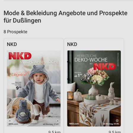
Messung der Werbeleistung
Mode & Bekleidung Angebote und Prospekte
Messung der Performance von Inhalten
für Dußlingen
Analyse von Zielgruppen durch Statistiken oder
8 Prospekte
Kombinationen von Daten aus verschiedenen
Quellen
NKD
NKD
Entwicklung und Verbesserung der Angebote
Verwendung reduzierter Daten zur Auswahl von
Inhalten
IAB-Besonderheiten:
Verwendung genauer Standortdaten
Geräte anhand von aktiv angeforderten
Informationen identifizieren
Nicht-IAB-Verarbeitungszwecke:
Notwendig
9,5 km
9,5 km