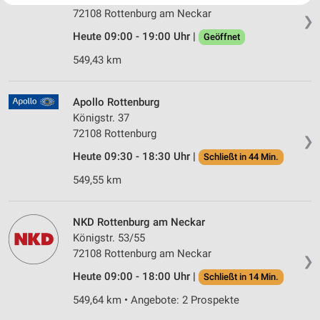
Website/App.
72108 Rottenburg am Neckar
❯
Partnerliste anzeigen (1 IAB-Anbieter)
Heute 09:00 - 19:00 Uhr |
Geöffnet
Wir nutzen Ihre Daten für folgende Zwecke:
549,43 km
IAB-Verarbeitungszwecke:
Speichern von oder Zugriff auf Informationen
auf einem Endgerät
Apollo Rottenburg
Königstr. 37
Verwendung reduzierter Daten zur Auswahl von
72108 Rottenburg
Werbeanzeigen
❯
Heute 09:30 - 18:30 Uhr |
Schließt in 44 Min.
Erstellung von Profilen für personalisierte
549,55 km
Werbung
Verwendung von Profilen zur Auswahl
personalisierter Werbung
NKD Rottenburg am Neckar
Königstr. 53/55
Erstellung von Profilen zur Personalisierung
72108 Rottenburg am Neckar
❯
von Inhalten
Heute 09:00 - 18:00 Uhr |
Schließt in 14 Min.
Verwendung von Profilen zur Auswahl
549,64 km • Angebote: 2 Prospekte
personalisierter Inhalte