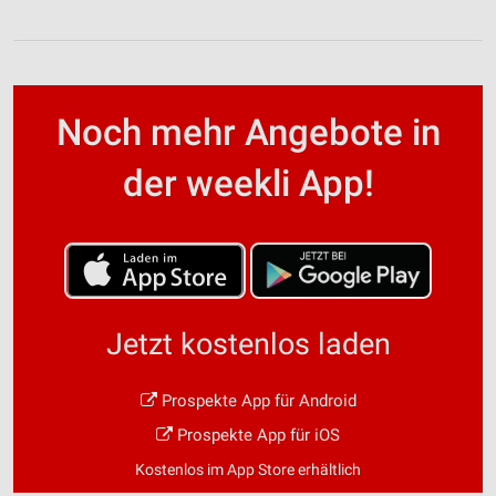
Noch mehr Angebote in
der weekli App!
Jetzt kostenlos laden
Prospekte App für Android
Prospekte App für iOS
Kostenlos im App Store erhältlich