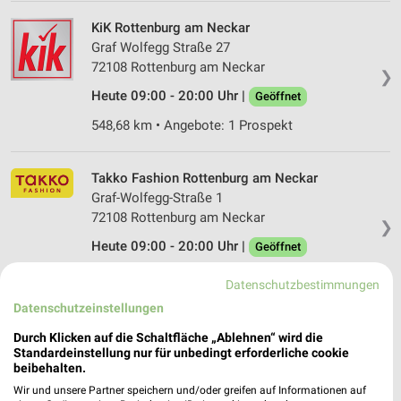
KiK Rottenburg am Neckar
Graf Wolfegg Straße 27
72108 Rottenburg am Neckar
❯
Heute 09:00 - 20:00 Uhr |
Geöffnet
548,68 km • Angebote: 1 Prospekt
Takko Fashion Rottenburg am Neckar
Graf-Wolfegg-Straße 1
72108 Rottenburg am Neckar
❯
Heute 09:00 - 20:00 Uhr |
Geöffnet
548,56 km
Datenschutzbestimmungen
Datenschutzeinstellungen
Takko Fashion Reutlingen
Durch Klicken auf die Schaltfläche „Ablehnen“ wird die
Markwiesenstraße 12
Standardeinstellung nur für unbedingt erforderliche cookie
72770 Reutlingen
beibehalten.
❯
Wir und unsere Partner speichern und/oder greifen auf Informationen auf
Heute 09:00 - 19:00 Uhr |
Geöffnet