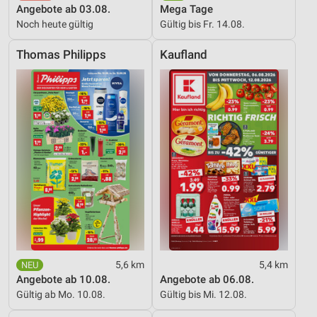
Angebote ab 03.08.
Mega Tage
Noch heute gültig
Gültig bis Fr. 14.08.
Verwendung reduzierter Daten zur Auswahl von
Werbeanzeigen
Thomas Philipps
Kaufland
Erstellung von Profilen für personalisierte
Werbung
Verwendung von Profilen zur Auswahl
personalisierter Werbung
Erstellung von Profilen zur Personalisierung
von Inhalten
Verwendung von Profilen zur Auswahl
personalisierter Inhalte
Messung der Werbeleistung
Messung der Performance von Inhalten
5,6 km
5,4 km
Angebote ab 10.08.
Angebote ab 06.08.
Analyse von Zielgruppen durch Statistiken oder
Gültig ab Mo. 10.08.
Gültig bis Mi. 12.08.
Kombinationen von Daten aus verschiedenen
Quellen