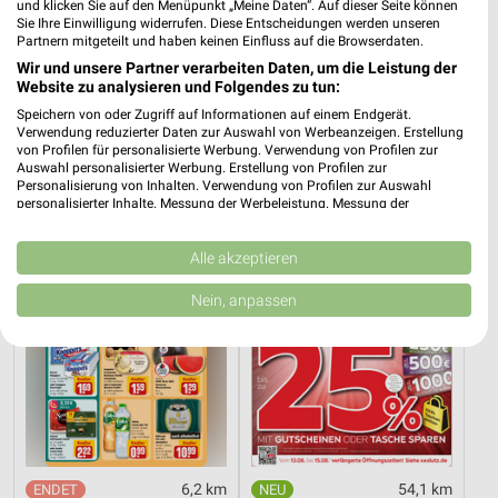
und klicken Sie auf den Menüpunkt „Meine Daten“. Auf dieser Seite können
Sie Ihre Einwilligung widerrufen. Diese Entscheidungen werden unseren
Partnern mitgeteilt und haben keinen Einfluss auf die Browserdaten.
54,1 km
54,1 km
Wir und unsere Partner verarbeiten Daten, um die Leistung der
Dieter Knoll
Wohnen Spezial
Website zu analysieren und Folgendes zu tun:
Gültig bis Fr. 14.08.
Gültig bis Fr. 14.08.
Speichern von oder Zugriff auf Informationen auf einem Endgerät.
Verwendung reduzierter Daten zur Auswahl von Werbeanzeigen. Erstellung
von Profilen für personalisierte Werbung. Verwendung von Profilen zur
REWE
XXXLutz
Auswahl personalisierter Werbung. Erstellung von Profilen zur
Personalisierung von Inhalten. Verwendung von Profilen zur Auswahl
personalisierter Inhalte. Messung der Werbeleistung. Messung der
Performance von Inhalten. Analyse von Zielgruppen durch Statistiken oder
Kombinationen von Daten aus verschiedenen Quellen. Entwicklung und
Verbesserung der Angebote. Verwendung reduzierter Daten zur Auswahl
Alle akzeptieren
von Inhalten.
Daten können außerhalb der Europäischen Union weitergegeben und in die
Nein, anpassen
USA gesendet werden.
Ihre Einwilligung und die cookie Richtlinie gelten ausschließlich für diese
Website/App.
Partnerliste anzeigen (1 IAB-Anbieter)
Wir nutzen Ihre Daten für folgende Zwecke:
IAB-Verarbeitungszwecke:
Speichern von oder Zugriff auf Informationen
6,2 km
54,1 km
auf einem Endgerät