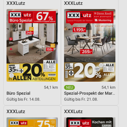
XXXLutz
XXXLutz
Entwicklung und Verbesserung der Angebote
Verwendung reduzierter Daten zur Auswahl von
Inhalten
IAB-Besonderheiten:
Verwendung genauer Standortdaten
Geräte anhand von aktiv angeforderten
Informationen identifizieren
Nicht-IAB-Verarbeitungszwecke:
Notwendig
54,1 km
54,1 km
Performance
Büro Spezial
Spezial-Prospekt der Marken
Gültig bis Fr. 14.08.
Gültig bis Fr. 21.08.
Funktional
XXXLutz
XXXLutz
Werbung