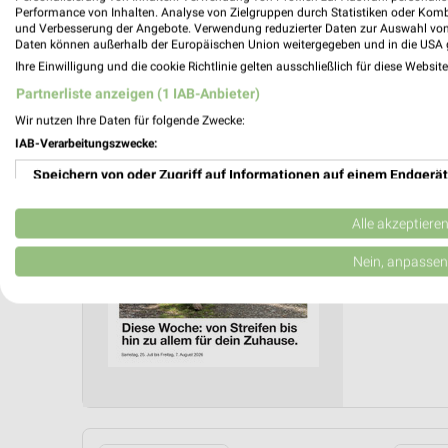
Performance von Inhalten. Analyse von Zielgruppen durch Statistiken oder Kom
und Verbesserung der Angebote. Verwendung reduzierter Daten zur Auswahl von
Daten können außerhalb der Europäischen Union weitergegeben und in die USA 
Zeemann
Ihre Einwilligung und die cookie Richtlinie gelten ausschließlich für diese Websit
Gültig von 
Partnerliste anzeigen (1 IAB-Anbieter)
📅
Kalende
Wir nutzen Ihre Daten für folgende Zwecke:
IAB-Verarbeitungszwecke:
Speichern von oder Zugriff auf Informationen auf einem Endgerät
PROSP
❯
Verwendung reduzierter Daten zur Auswahl von Werbeanzeigen
Alle akzeptiere
Erstellung von Profilen für personalisierte Werbung
Nein, anpassen
Verwendung von Profilen zur Auswahl personalisierter Werbung
Erstellung von Profilen zur Personalisierung von Inhalten
Verwendung von Profilen zur Auswahl personalisierter Inhalte
Messung der Werbeleistung