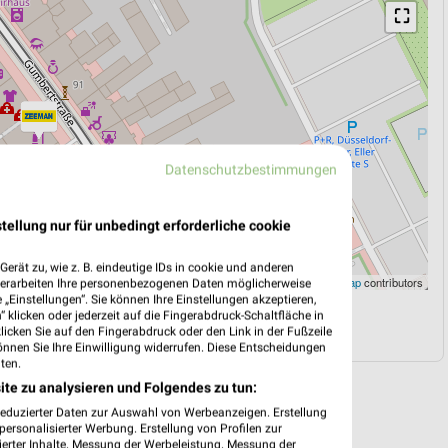
⛶
Datenschutzbestimmungen
tellung nur für unbedingt erforderliche cookie
erät zu, wie z. B. eindeutige IDs in cookie und anderen
Leaflet
|
©
OpenStreetMap
contributors
verarbeiten Ihre personenbezogenen Daten möglicherweise
„Einstellungen“. Sie können Ihre Einstellungen akzeptieren,
 klicken oder jederzeit auf die Fingerabdruck-Schaltfläche in
N
NAVIGATION MIT GOOGLE/IOS MAPS
klicken Sie auf den Fingerabdruck oder den Link in der Fußzeile
önnen Sie Ihre Einwilligung widerrufen. Diese Entscheidungen
ten.
ite zu analysieren und Folgendes zu tun:
reduzierter Daten zur Auswahl von Werbeanzeigen. Erstellung
ersonalisierter Werbung. Erstellung von Profilen zur
ierter Inhalte. Messung der Werbeleistung. Messung der