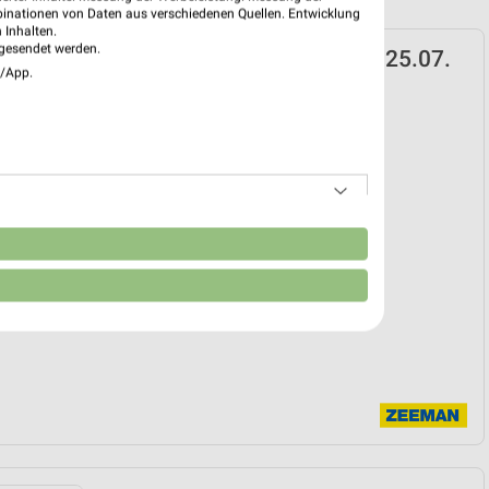
binationen von Daten aus verschiedenen Quellen. Entwicklung
 Inhalten.
gesendet werden.
 Prospekt für Düsseldorf ab Sa. den 25.07.
e/App.
25. Jul. bis 07. Aug.
reintrag erstellen
EKT BLÄTTERN
n