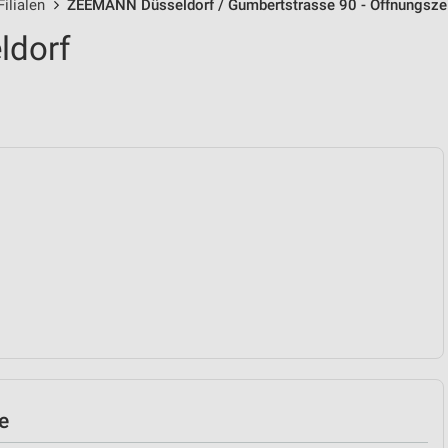
ilialen
ZEEMANN Düsseldorf / Gumbertstrasse 90 - Öffnungsze
dorf
e