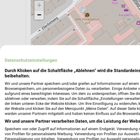
+
−
Datenschutzeinstellungen
Durch Klicken auf die Schaltfläche „Ablehnen“ wird die Standardeins
beibehalten.
Wir und unsere Partner speichern und/oder greifen auf Informationen auf einem G
Browserspeichern, um personenbezogene Daten zu verarbeiten. Einige Anbieter 
aufgrund eines berechtigten Interesses. Um dem zu widersprechen, öffnen Sie die 
ablehnen oder verwalten, indem Sie auf die Schaltfläche „Einstellungen verwalten“
ÖPNV ANZEIGEN
LADESÄULEN ANZEIGE
der linken unteren Ecke der Website klicken. Um Ihre Einwilligung zu widerrufen, 
der Website und klicken Sie auf den Menüpunkt „Meine Daten“. Auf dieser Seite k
werden unseren Partnern mitgeteilt und haben keinen Einfluss auf die Browserda
Wir und unsere Partner verarbeiten Daten, um die Leistung der Webs
Aktuelle Angebote in dieser Filiale
Speichern von oder Zugriff auf Informationen auf einem Endgerät. Verwendung 
Anzahl Prospekte: 2
von Profilen für personalisierte Werbung. Verwendung von Profilen zur Auswahl p
Personalisierung von Inhalten. Verwendung von Profilen zur Auswahl personalis
Letztes Prospektupdate: vor 6 Tagen