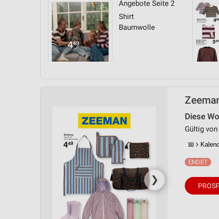
Angebote Seite 2
Messung der Performance von Inhalten
Shirt
Analyse von Zielgruppen durch Statistiken oder Kombinationen 
Baumwolle
Quellen
Entwicklung und Verbesserung der Angebote
Verwendung reduzierter Daten zur Auswahl von Inhalten
IAB-Besonderheiten:
Zeemann
Verwendung genauer Standortdaten
Diese Woc
Geräte anhand von aktiv angeforderten Informationen identifizie
Gültig von
Nicht-IAB-Verarbeitungszwecke:
📅
Kalende
Notwendig
Performance
❯
PROSP
Funktional
Werbung