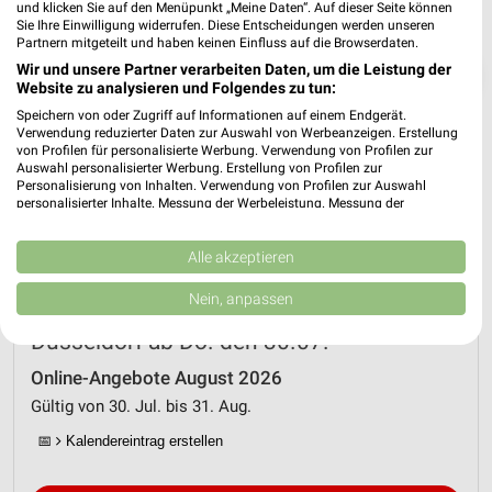
und klicken Sie auf den Menüpunkt „Meine Daten“. Auf dieser Seite können
Sie Ihre Einwilligung widerrufen. Diese Entscheidungen werden unseren
Partnern mitgeteilt und haben keinen Einfluss auf die Browserdaten.
Wir und unsere Partner verarbeiten Daten, um die Leistung der
❯
Website zu analysieren und Folgendes zu tun:
Speichern von oder Zugriff auf Informationen auf einem Endgerät.
Verwendung reduzierter Daten zur Auswahl von Werbeanzeigen. Erstellung
von Profilen für personalisierte Werbung. Verwendung von Profilen zur
Auswahl personalisierter Werbung. Erstellung von Profilen zur
Personalisierung von Inhalten. Verwendung von Profilen zur Auswahl
personalisierter Inhalte. Messung der Werbeleistung. Messung der
Performance von Inhalten. Analyse von Zielgruppen durch Statistiken oder
Kombinationen von Daten aus verschiedenen Quellen. Entwicklung und
Verbesserung der Angebote. Verwendung reduzierter Daten zur Auswahl
Alle akzeptieren
von Inhalten.
Daten können außerhalb der Europäischen Union weitergegeben und in die
Nein, anpassen
USA gesendet werden.
Netto Marken-Discount Prospekt für
Ihre Einwilligung und die cookie Richtlinie gelten ausschließlich für diese
Düsseldorf ab Do. den 30.07.
Website/App.
Online-Angebote August 2026
Partnerliste anzeigen (1 IAB-Anbieter)
Gültig von 30. Jul. bis 31. Aug.
Wir nutzen Ihre Daten für folgende Zwecke:
IAB-Verarbeitungszwecke:
📅
Kalendereintrag erstellen
Speichern von oder Zugriff auf Informationen
auf einem Endgerät