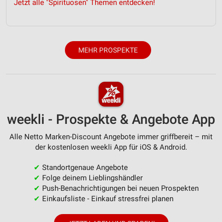
Jetzt alle "Spirituosen" Themen entdecken!
Entwicklung und Verbesserung der Angebote
Verwendung reduzierter Daten zur Auswahl von
Inhalten
MEHR PROSPEKTE
IAB-Besonderheiten:
Verwendung genauer Standortdaten
Geräte anhand von aktiv angeforderten
Informationen identifizieren
weekli - Prospekte & Angebote App
Nicht-IAB-Verarbeitungszwecke:
Alle Netto Marken-Discount Angebote immer griffbereit – mit
Notwendig
der kostenlosen weekli App für iOS & Android.
Performance
✔
Standortgenaue Angebote
✔
Folge deinem Lieblingshändler
Funktional
✔
Push-Benachrichtigungen bei neuen Prospekten
✔
Einkaufsliste - Einkauf stressfrei planen
Werbung