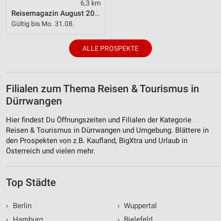
6,3 km
Reisemagazin August 2026
Verwendung genauer Standortdaten
Gültig bis Mo. 31.08.
Geräte anhand von aktiv angeforderten
Informationen identifizieren
ALLE PROSPEKTE
Nicht-IAB-Verarbeitungszwecke:
Notwendig
Filialen zum Thema Reisen & Tourismus in
Performance
Dürrwangen
Funktional
Hier findest Du Öffnungszeiten und Filialen der Kategorie
Reisen & Tourismus in Dürrwangen und Umgebung. Blättere in
Werbung
den Prospekten von z.B. Kaufland, BigXtra und Urlaub in
Österreich und vielen mehr.
Top Städte
›
Berlin
›
Wuppertal
›
Hamburg
›
Bielefeld