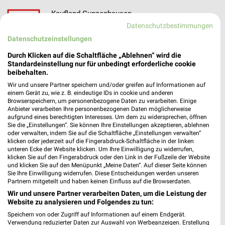
Kaufland Gunzenhausen
Ansbacher Straße 11
Datenschutzbestimmungen
91710 Gunzenhausen
Datenschutzeinstellungen
❯
Heute 07:00 - 20:00 Uhr |
Geöffnet
Durch Klicken auf die Schaltfläche „Ablehnen“ wird die
Standardeinstellung nur für unbedingt erforderliche cookie
421,23 km • Angebote: 2 Prospekte
beibehalten.
Wir und unsere Partner speichern und/oder greifen auf Informationen auf
einem Gerät zu, wie z. B. eindeutige IDs in cookie und anderen
Kaufland Nördlingen
Browserspeichern, um personenbezogene Daten zu verarbeiten. Einige
Raiffeisenstraße 4
Anbieter verarbeiten Ihre personenbezogenen Daten möglicherweise
aufgrund eines berechtigten Interesses. Um dem zu widersprechen, öffnen
86720 Nördlingen
❯
Sie die „Einstellungen“. Sie können Ihre Einstellungen akzeptieren, ablehnen
oder verwalten, indem Sie auf die Schaltfläche „Einstellungen verwalten“
Heute 07:00 - 20:00 Uhr |
Geöffnet
klicken oder jederzeit auf die Fingerabdruck-Schaltfläche in der linken
unteren Ecke der Website klicken. Um Ihre Einwilligung zu widerrufen,
456,27 km • Angebote: 2 Prospekte
klicken Sie auf den Fingerabdruck oder den Link in der Fußzeile der Website
und klicken Sie auf den Menüpunkt „Meine Daten“. Auf dieser Seite können
Sie Ihre Einwilligung widerrufen. Diese Entscheidungen werden unseren
Partnern mitgeteilt und haben keinen Einfluss auf die Browserdaten.
KissSalis Therme - Kannewischer Collection
Bad Kissingen
Wir und unsere Partner verarbeiten Daten, um die Leistung der
Website zu analysieren und Folgendes zu tun:
Heiligenfelder Allee 16
❯
Speichern von oder Zugriff auf Informationen auf einem Endgerät.
97688 Bad Kissingen
Verwendung reduzierter Daten zur Auswahl von Werbeanzeigen. Erstellung