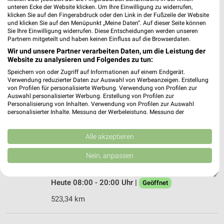
❯
unteren Ecke der Website klicken. Um Ihre Einwilligung zu widerrufen,
Heute 08:00 - 20:00 Uhr |
Geöffnet
klicken Sie auf den Fingerabdruck oder den Link in der Fußzeile der Website
und klicken Sie auf den Menüpunkt „Meine Daten“. Auf dieser Seite können
497,09 km
Sie Ihre Einwilligung widerrufen. Diese Entscheidungen werden unseren
Partnern mitgeteilt und haben keinen Einfluss auf die Browserdaten.
Wir und unsere Partner verarbeiten Daten, um die Leistung der
Website zu analysieren und Folgendes zu tun:
dm Kerpen
Kerpener Straße 177
Speichern von oder Zugriff auf Informationen auf einem Endgerät.
Verwendung reduzierter Daten zur Auswahl von Werbeanzeigen. Erstellung
50170 Kerpen
❯
von Profilen für personalisierte Werbung. Verwendung von Profilen zur
Auswahl personalisierter Werbung. Erstellung von Profilen zur
Heute 08:00 - 20:00 Uhr |
Geöffnet
Personalisierung von Inhalten. Verwendung von Profilen zur Auswahl
personalisierter Inhalte. Messung der Werbeleistung. Messung der
496,81 km
Performance von Inhalten. Analyse von Zielgruppen durch Statistiken oder
Kombinationen von Daten aus verschiedenen Quellen. Entwicklung und
Verbesserung der Angebote. Verwendung reduzierter Daten zur Auswahl
Alle akzeptieren
dm Aldenhoven
von Inhalten.
Daten können außerhalb der Europäischen Union weitergegeben und in die
Am Alten Bahnhof 3
Nein, anpassen
USA gesendet werden.
52457 Aldenhoven
❯
Ihre Einwilligung und die cookie Richtlinie gelten ausschließlich für diese
Website/App.
Heute 08:00 - 20:00 Uhr |
Geöffnet
Partnerliste anzeigen (1 IAB-Anbieter)
523,34 km
Wir nutzen Ihre Daten für folgende Zwecke:
IAB-Verarbeitungszwecke: