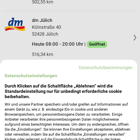
502,55 km
dm Jülich
Kölnstraße 40
52428 Jülich
❯
Heute 08:00 - 20:00 Uhr |
Geöffnet
516,34 km
Datenschutzbestimmungen
dm Zülpich
Datenschutzeinstellungen
Römerallee 48d
Durch Klicken auf die Schaltfläche „Ablehnen“ wird die
53909 Zülpich
❯
Standardeinstellung nur für unbedingt erforderliche cookie
Heute 08:00 - 20:00 Uhr |
beibehalten.
Geöffnet
Wir und unsere Partner speichern und/oder greifen auf Informationen auf
507,68 km
einem Gerät zu, wie z. B. eindeutige IDs in cookie und anderen
Browserspeichern, um personenbezogene Daten zu verarbeiten. Einige
Anbieter verarbeiten Ihre personenbezogenen Daten möglicherweise
aufgrund eines berechtigten Interesses. Um dem zu widersprechen, öffnen
dm Kerpen
Sie die „Einstellungen“. Sie können Ihre Einstellungen akzeptieren, ablehnen
Am Falder 20
oder verwalten, indem Sie auf die Schaltfläche „Einstellungen verwalten“
50171 Kerpen
klicken oder jederzeit auf die Fingerabdruck-Schaltfläche in der linken