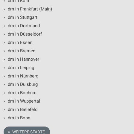
›
dm in Köln
›
dm in Frankfurt (Main)
›
dm in Stuttgart
›
dm in Dortmund
›
dm in Düsseldorf
›
dm in Essen
›
dm in Bremen
›
dm in Hannover
›
dm in Leipzig
›
dm in Nürnberg
›
dm in Duisburg
›
dm in Bochum
›
dm in Wuppertal
›
dm in Bielefeld
›
dm in Bonn
WEITERE STÄDTE