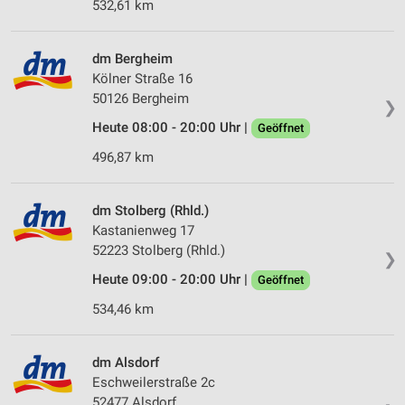
532,61 km
Kombinationen von Daten aus verschiedenen
Quellen
dm Bergheim
Entwicklung und Verbesserung der Angebote
Kölner Straße 16
50126 Bergheim
Verwendung reduzierter Daten zur Auswahl von
❯
Inhalten
Heute 08:00 - 20:00 Uhr |
Geöffnet
IAB-Besonderheiten:
496,87 km
Verwendung genauer Standortdaten
dm Stolberg (Rhld.)
Geräte anhand von aktiv angeforderten
Kastanienweg 17
Informationen identifizieren
52223 Stolberg (Rhld.)
❯
Nicht-IAB-Verarbeitungszwecke:
Heute 09:00 - 20:00 Uhr |
Geöffnet
Notwendig
534,46 km
Performance
dm Alsdorf
Funktional
Eschweilerstraße 2c
Werbung
52477 Alsdorf