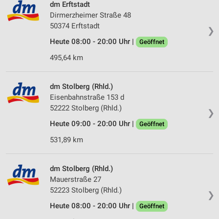
dm Erftstadt
Speichern von oder Zugriff auf Informationen
Dirmerzheimer Straße 48
auf einem Endgerät
50374 Erftstadt
❯
Verwendung reduzierter Daten zur Auswahl von
Heute 08:00 - 20:00 Uhr |
Geöffnet
Werbeanzeigen
495,64 km
Erstellung von Profilen für personalisierte
Werbung
dm Stolberg (Rhld.)
Verwendung von Profilen zur Auswahl
Eisenbahnstraße 153 d
personalisierter Werbung
52222 Stolberg (Rhld.)
❯
Erstellung von Profilen zur Personalisierung
Heute 09:00 - 20:00 Uhr |
Geöffnet
von Inhalten
531,89 km
Verwendung von Profilen zur Auswahl
personalisierter Inhalte
dm Stolberg (Rhld.)
Messung der Werbeleistung
Mauerstraße 27
52223 Stolberg (Rhld.)
❯
Messung der Performance von Inhalten
Heute 08:00 - 20:00 Uhr |
Geöffnet
Analyse von Zielgruppen durch Statistiken oder