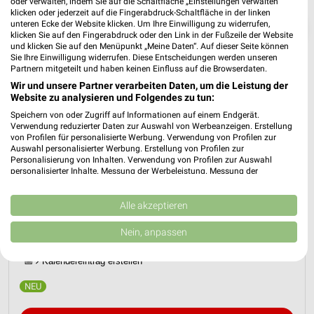
oder verwalten, indem Sie auf die Schaltfläche „Einstellungen verwalten“
klicken oder jederzeit auf die Fingerabdruck-Schaltfläche in der linken
unteren Ecke der Website klicken. Um Ihre Einwilligung zu widerrufen,
❯
klicken Sie auf den Fingerabdruck oder den Link in der Fußzeile der Website
und klicken Sie auf den Menüpunkt „Meine Daten“. Auf dieser Seite können
Sie Ihre Einwilligung widerrufen. Diese Entscheidungen werden unseren
Partnern mitgeteilt und haben keinen Einfluss auf die Browserdaten.
Wir und unsere Partner verarbeiten Daten, um die Leistung der
Website zu analysieren und Folgendes zu tun:
Speichern von oder Zugriff auf Informationen auf einem Endgerät.
Verwendung reduzierter Daten zur Auswahl von Werbeanzeigen. Erstellung
von Profilen für personalisierte Werbung. Verwendung von Profilen zur
Auswahl personalisierter Werbung. Erstellung von Profilen zur
Personalisierung von Inhalten. Verwendung von Profilen zur Auswahl
personalisierter Inhalte. Messung der Werbeleistung. Messung der
JYSK Prospekt für Düren ab So. den
Performance von Inhalten. Analyse von Zielgruppen durch Statistiken oder
Kombinationen von Daten aus verschiedenen Quellen. Entwicklung und
12.07.
Verbesserung der Angebote. Verwendung reduzierter Daten zur Auswahl
Alle akzeptieren
von Inhalten.
Spare bis zu 70%
Daten können außerhalb der Europäischen Union weitergegeben und in die
Nein, anpassen
Gültig von 12. Jul. bis 15. Aug.
USA gesendet werden.
Ihre Einwilligung und die cookie Richtlinie gelten ausschließlich für diese
📅
Kalendereintrag erstellen
Website/App.
Partnerliste anzeigen (1 IAB-Anbieter)
Wir nutzen Ihre Daten für folgende Zwecke: