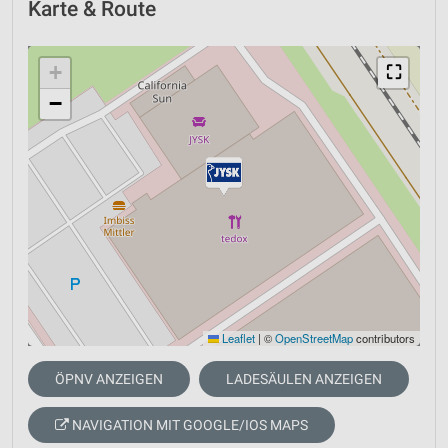
Karte & Route
+
⛶
−
Leaflet
|
©
OpenStreetMap
contributors
ÖPNV ANZEIGEN
LADESÄULEN ANZEIGEN
NAVIGATION MIT GOOGLE/IOS MAPS