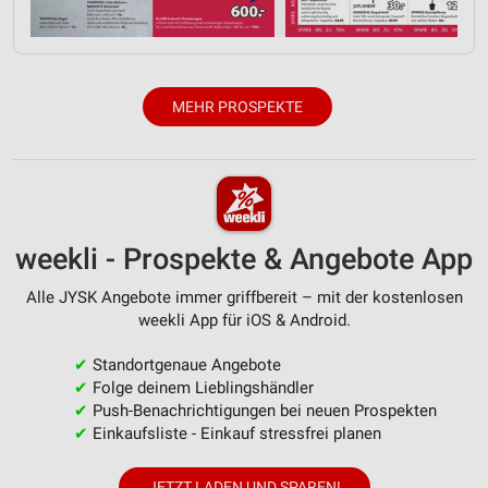
Analyse von Zielgruppen durch Statistiken oder
Kombinationen von Daten aus verschiedenen
Quellen
Entwicklung und Verbesserung der Angebote
MEHR PROSPEKTE
Verwendung reduzierter Daten zur Auswahl von
Inhalten
IAB-Besonderheiten:
Verwendung genauer Standortdaten
weekli - Prospekte & Angebote App
Geräte anhand von aktiv angeforderten
Alle JYSK Angebote immer griffbereit – mit der kostenlosen
Informationen identifizieren
weekli App für iOS & Android.
Nicht-IAB-Verarbeitungszwecke:
✔
Standortgenaue Angebote
Notwendig
✔
Folge deinem Lieblingshändler
✔
Push-Benachrichtigungen bei neuen Prospekten
Performance
✔
Einkaufsliste - Einkauf stressfrei planen
Funktional
JETZT LADEN UND SPAREN!