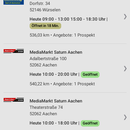
Dorfstr. 34
Partnerliste anzeigen (1 IAB-Anbieter)
52146 Würselen
Wir nutzen Ihre Daten für folgende Zwecke:
❯
Heute 09:00 - 13:00 15:00 - 18:30 Uhr |
IAB-Verarbeitungszwecke:
Öffnet in 18 Min.
Speichern von oder Zugriff auf Informationen
auf einem Endgerät
536,03 km • Angebote: 1 Prospekt
Verwendung reduzierter Daten zur Auswahl von
Werbeanzeigen
MediaMarkt Saturn Aachen
Adalbertstraße 100
Erstellung von Profilen für personalisierte
52062 Aachen
❯
Werbung
Heute 10:00 - 20:00 Uhr |
Geöffnet
Verwendung von Profilen zur Auswahl
540,22 km • Angebote: 1 Prospekt
personalisierter Werbung
Erstellung von Profilen zur Personalisierung
MediaMarkt Saturn Aachen
von Inhalten
Theaterstraße 74
Verwendung von Profilen zur Auswahl
52062 Aachen
❯
personalisierter Inhalte
Heute 10:00 - 18:00 Uhr |
Geöffnet