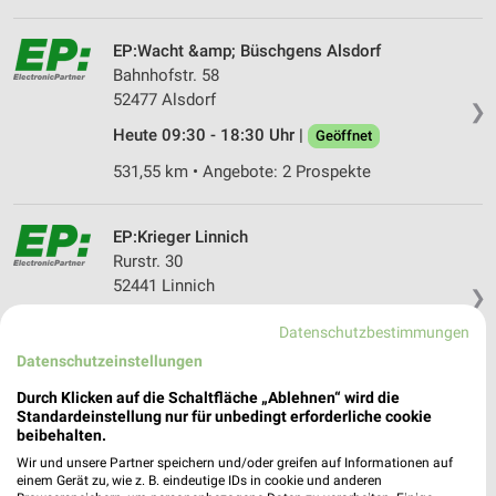
EP:Wacht &amp; Büschgens Alsdorf
Bahnhofstr. 58
52477 Alsdorf
❯
Heute 09:30 - 18:30 Uhr |
Geöffnet
531,55 km • Angebote: 2 Prospekte
EP:Krieger Linnich
Rurstr. 30
52441 Linnich
❯
Heute 09:00 - 18:30 Uhr |
Geöffnet
Datenschutzbestimmungen
519,84 km • Angebote: 2 Prospekte
Datenschutzeinstellungen
Durch Klicken auf die Schaltfläche „Ablehnen“ wird die
Standardeinstellung nur für unbedingt erforderliche cookie
EURONICS Sauer Frechen-Königsdorf
beibehalten.
Aachener Straße 557
Wir und unsere Partner speichern und/oder greifen auf Informationen auf
50226 Frechen-Königsdorf
❯
einem Gerät zu, wie z. B. eindeutige IDs in cookie und anderen