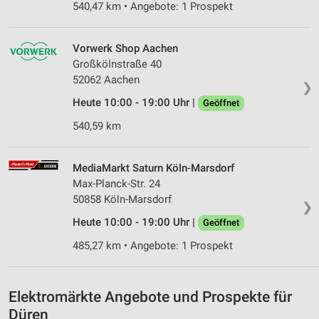
Messung der Werbeleistung
540,47 km • Angebote: 1 Prospekt
Messung der Performance von Inhalten
Vorwerk Shop Aachen
Analyse von Zielgruppen durch Statistiken oder
Großkölnstraße 40
Kombinationen von Daten aus verschiedenen
52062 Aachen
Quellen
❯
Heute 10:00 - 19:00 Uhr |
Geöffnet
Entwicklung und Verbesserung der Angebote
540,59 km
Verwendung reduzierter Daten zur Auswahl von
Inhalten
MediaMarkt Saturn Köln-Marsdorf
IAB-Besonderheiten:
Max-Planck-Str. 24
50858 Köln-Marsdorf
Verwendung genauer Standortdaten
❯
Heute 10:00 - 19:00 Uhr |
Geöffnet
Geräte anhand von aktiv angeforderten
Informationen identifizieren
485,27 km • Angebote: 1 Prospekt
Nicht-IAB-Verarbeitungszwecke:
Notwendig
Elektromärkte Angebote und Prospekte für
Düren
Performance