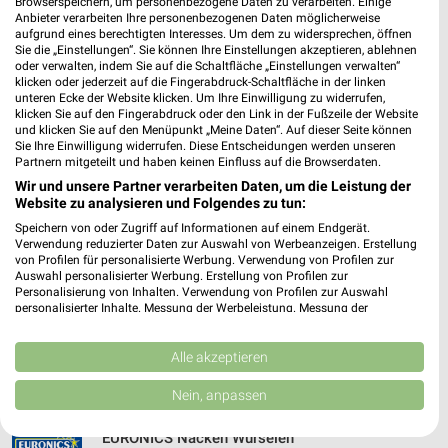
Browserspeichern, um personenbezogene Daten zu verarbeiten. Einige
Heute
geschlossen
Anbieter verarbeiten Ihre personenbezogenen Daten möglicherweise
aufgrund eines berechtigten Interesses. Um dem zu widersprechen, öffnen
489,04 km • Angebote: 1 Prospekt
Sie die „Einstellungen“. Sie können Ihre Einstellungen akzeptieren, ablehnen
oder verwalten, indem Sie auf die Schaltfläche „Einstellungen verwalten“
klicken oder jederzeit auf die Fingerabdruck-Schaltfläche in der linken
unteren Ecke der Website klicken. Um Ihre Einwilligung zu widerrufen,
EP:Geuer Frechen
klicken Sie auf den Fingerabdruck oder den Link in der Fußzeile der Website
Hauptstr. 38
und klicken Sie auf den Menüpunkt „Meine Daten“. Auf dieser Seite können
50226 Frechen
Sie Ihre Einwilligung widerrufen. Diese Entscheidungen werden unseren
❯
Partnern mitgeteilt und haben keinen Einfluss auf die Browserdaten.
Heute 09:30 - 18:30 Uhr |
Geöffnet
Wir und unsere Partner verarbeiten Daten, um die Leistung der
Website zu analysieren und Folgendes zu tun:
487,96 km • Angebote: 2 Prospekte
Speichern von oder Zugriff auf Informationen auf einem Endgerät.
Verwendung reduzierter Daten zur Auswahl von Werbeanzeigen. Erstellung
von Profilen für personalisierte Werbung. Verwendung von Profilen zur
MediaMarkt Saturn Euskirchen
Auswahl personalisierter Werbung. Erstellung von Profilen zur
Veybachstraße 3
Personalisierung von Inhalten. Verwendung von Profilen zur Auswahl
personalisierter Inhalte. Messung der Werbeleistung. Messung der
53879 Euskirchen
❯
Performance von Inhalten. Analyse von Zielgruppen durch Statistiken oder
Kombinationen von Daten aus verschiedenen Quellen. Entwicklung und
Heute 10:00 - 19:00 Uhr |
Geöffnet
Verbesserung der Angebote. Verwendung reduzierter Daten zur Auswahl
Alle akzeptieren
von Inhalten.
501,42 km • Angebote: 1 Prospekt
Daten können außerhalb der Europäischen Union weitergegeben und in die
Nein, anpassen
USA gesendet werden.
Ihre Einwilligung und die cookie Richtlinie gelten ausschließlich für diese
EURONICS Nacken Würselen
Website/App.