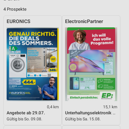
4 Prospekte
Funktional
EURONICS
ElectronicPartner
Werbung
0,4 km
15,1 km
Angebote ab 29.07.
Unterhaltungselektronik 08/2026
Gültig bis So. 09.08.
Gültig bis Sa. 15.08.