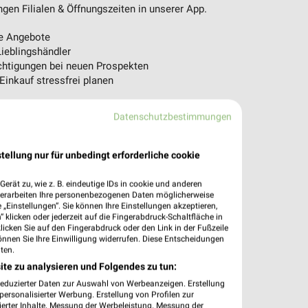
en Filialen & Öffnungszeiten in unserer App.
e Angebote
ieblingshändler
htigungen bei neuen Prospekten
 Einkauf stressfrei planen
 App jetzt laden oder QR-Code scannen.
Datenschutzbestimmungen
tellung nur für unbedingt erforderliche cookie
erät zu, wie z. B. eindeutige IDs in cookie und anderen
verarbeiten Ihre personenbezogenen Daten möglicherweise
„Einstellungen“. Sie können Ihre Einstellungen akzeptieren,
 klicken oder jederzeit auf die Fingerabdruck-Schaltfläche in
klicken Sie auf den Fingerabdruck oder den Link in der Fußzeile
önnen Sie Ihre Einwilligung widerrufen. Diese Entscheidungen
ten.
ite zu analysieren und Folgendes zu tun:
reduzierter Daten zur Auswahl von Werbeanzeigen. Erstellung
ersonalisierter Werbung. Erstellung von Profilen zur
ierter Inhalte. Messung der Werbeleistung. Messung der