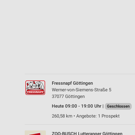
Messung der Performance von Inhalten
Analyse von Zielgruppen durch Statistiken oder Kombinationen 
Quellen
Entwicklung und Verbesserung der Angebote
Verwendung reduzierter Daten zur Auswahl von Inhalten
IAB-Besonderheiten:
Verwendung genauer Standortdaten
Geräte anhand von aktiv angeforderten Informationen identifizie
Fressnapf Göttingen
Nicht-IAB-Verarbeitungszwecke:
Werner-von-Siemens-Straße 5
37077 Göttingen
Notwendig
Heute 09:00 - 19:00 Uhr |
Geschlossen
Performance
260,58 km • Angebote: 1 Prospekt
Funktional
ZOO-BUSCH Lutteranger Göttingen
Werbung