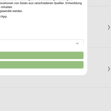
binationen von Daten aus verschiedenen Quellen. Entwicklung
 Inhalten.
gesendet werden.
e/App.
❯
n
❯