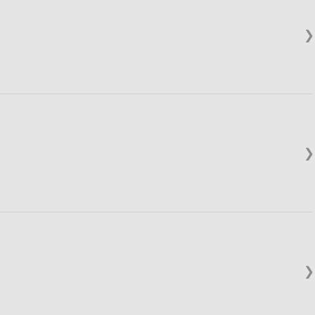
❯
❯
❯