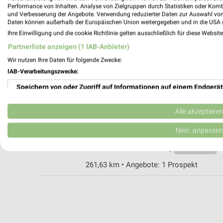
Performance von Inhalten. Analyse von Zielgruppen durch Statistiken oder Kom
und Verbesserung der Angebote. Verwendung reduzierter Daten zur Auswahl von
Daten können außerhalb der Europäischen Union weitergegeben und in die USA 
ZOO & Co. Osterode
Ihre Einwilligung und die cookie Richtlinie gelten ausschließlich für diese Websit
Herzberger Str. 59
Partnerliste anzeigen (1 IAB-Anbieter)
37520 Osterode
Wir nutzen Ihre Daten für folgende Zwecke:
Heute 09:00 - 15:00 Uhr |
Geschlossen
IAB-Verarbeitungszwecke:
231,64 km • Angebote: 1 Prospekt
Speichern von oder Zugriff auf Informationen auf einem Endgerät
Verwendung reduzierter Daten zur Auswahl von Werbeanzeigen
ZOO-BUSCH City Göttingen
Alle akzeptiere
Johanniskirchhof 1
Erstellung von Profilen für personalisierte Werbung
Nein, anpassen
37073 Göttingen
Heute 10:00 - 17:00 Uhr |
Verwendung von Profilen zur Auswahl personalisierter Werbung
Geschlossen
261,63 km • Angebote: 1 Prospekt
Erstellung von Profilen zur Personalisierung von Inhalten
Verwendung von Profilen zur Auswahl personalisierter Inhalte
Messung der Werbeleistung