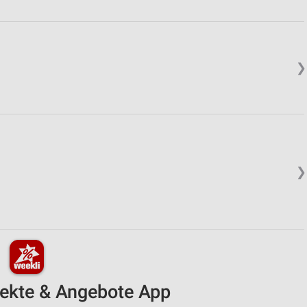
❯
❯
pekte & Angebote App