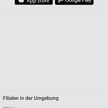
Werbung
Verwendung von Profilen zur Auswahl
personalisierter Werbung
Erstellung von Profilen zur Personalisierung
von Inhalten
Verwendung von Profilen zur Auswahl
personalisierter Inhalte
Messung der Werbeleistung
Messung der Performance von Inhalten
Analyse von Zielgruppen durch Statistiken oder
Kombinationen von Daten aus verschiedenen
Quellen
Entwicklung und Verbesserung der Angebote
Filialen in der Umgebung
Verwendung reduzierter Daten zur Auswahl von
Inhalten