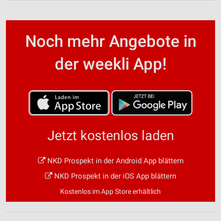
Noch mehr Angebote in
der weekli App!
Jetzt kostenlos laden
NKD Prospekt in der Android App blättern
NKD Prospekt in der iOS App blättern
Kostenlos im App Store erhältlich