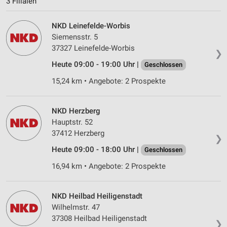
3 Filialen
IAB-Besonderheiten:
NKD Leinefelde-Worbis
Verwendung genauer Standortdaten
Siemensstr. 5
37327 Leinefelde-Worbis
Geräte anhand von aktiv angeforderten
❯
Informationen identifizieren
Heute 09:00 - 19:00 Uhr |
Geschlossen
Nicht-IAB-Verarbeitungszwecke:
15,24 km • Angebote: 2 Prospekte
Notwendig
NKD Herzberg
Performance
Hauptstr. 52
Funktional
37412 Herzberg
❯
Heute 09:00 - 18:00 Uhr |
Geschlossen
Werbung
16,94 km • Angebote: 2 Prospekte
NKD Heilbad Heiligenstadt
Wilhelmstr. 47
37308 Heilbad Heiligenstadt
❯