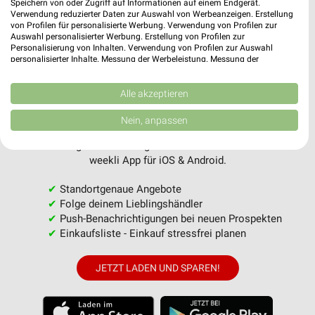
Speichern von oder Zugriff auf Informationen auf einem Endgerät.
Verwendung reduzierter Daten zur Auswahl von Werbeanzeigen. Erstellung
MEHR PROSPEKTE
von Profilen für personalisierte Werbung. Verwendung von Profilen zur
Auswahl personalisierter Werbung. Erstellung von Profilen zur
Personalisierung von Inhalten. Verwendung von Profilen zur Auswahl
personalisierter Inhalte. Messung der Werbeleistung. Messung der
Performance von Inhalten. Analyse von Zielgruppen durch Statistiken oder
Kombinationen von Daten aus verschiedenen Quellen. Entwicklung und
Verbesserung der Angebote. Verwendung reduzierter Daten zur Auswahl
Alle akzeptieren
von Inhalten.
weekli - Prospekte & Angebote App
Daten können außerhalb der Europäischen Union weitergegeben und in die
Nein, anpassen
USA gesendet werden.
Ihre Einwilligung und die cookie Richtlinie gelten ausschließlich für diese
Alle NKD Angebote immer griffbereit – mit der kostenlosen
Website/App.
weekli App für iOS & Android.
Partnerliste anzeigen (1 IAB-Anbieter)
✔
Standortgenaue Angebote
Wir nutzen Ihre Daten für folgende Zwecke:
✔
Folge deinem Lieblingshändler
IAB-Verarbeitungszwecke:
✔
Push-Benachrichtigungen bei neuen Prospekten
Speichern von oder Zugriff auf Informationen
✔
Einkaufsliste - Einkauf stressfrei planen
auf einem Endgerät
JETZT LADEN UND SPAREN!
Verwendung reduzierter Daten zur Auswahl von
Werbeanzeigen
Erstellung von Profilen für personalisierte