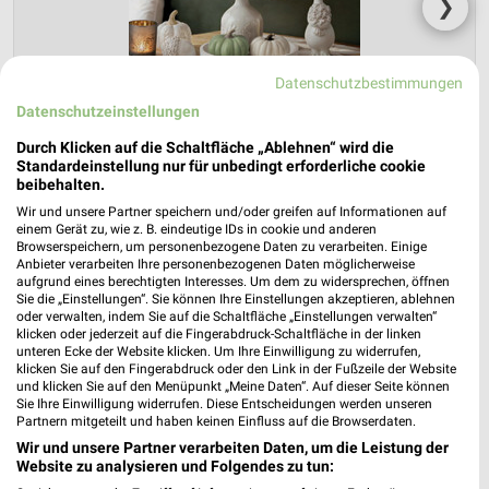
❯
Datenschutzbestimmungen
Datenschutzeinstellungen
Durch Klicken auf die Schaltfläche „Ablehnen“ wird die
Standardeinstellung nur für unbedingt erforderliche cookie
beibehalten.
Wir und unsere Partner speichern und/oder greifen auf Informationen auf
einem Gerät zu, wie z. B. eindeutige IDs in cookie und anderen
NKD Prospekt für Duderstadt ab Mo. den
Browserspeichern, um personenbezogene Daten zu verarbeiten. Einige
Anbieter verarbeiten Ihre personenbezogenen Daten möglicherweise
03.08.
aufgrund eines berechtigten Interesses. Um dem zu widersprechen, öffnen
Sie die „Einstellungen“. Sie können Ihre Einstellungen akzeptieren, ablehnen
Herbstliche Deko-Woche
oder verwalten, indem Sie auf die Schaltfläche „Einstellungen verwalten“
klicken oder jederzeit auf die Fingerabdruck-Schaltfläche in der linken
Gültig von 03. Aug. bis 01. Sep.
unteren Ecke der Website klicken. Um Ihre Einwilligung zu widerrufen,
klicken Sie auf den Fingerabdruck oder den Link in der Fußzeile der Website
📅
Kalendereintrag erstellen
und klicken Sie auf den Menüpunkt „Meine Daten“. Auf dieser Seite können
Sie Ihre Einwilligung widerrufen. Diese Entscheidungen werden unseren
Partnern mitgeteilt und haben keinen Einfluss auf die Browserdaten.
PROSPEKT BLÄTTERN
Wir und unsere Partner verarbeiten Daten, um die Leistung der
Website zu analysieren und Folgendes zu tun: