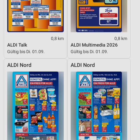
0,8 km
0,8 km
ALDI Talk
ALDI Multimedia 2026
Gültig bis Di. 01.09.
Gültig bis Di. 01.09.
ALDI Nord
ALDI Nord