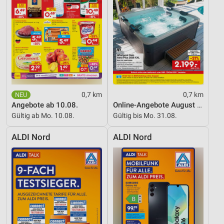
IAB-Besonderheiten:
Verwendung genauer Standortdaten
Geräte anhand von aktiv angeforderten
Informationen identifizieren
Nicht-IAB-Verarbeitungszwecke:
Notwendig
0,7 km
0,7 km
Angebote ab 10.08.
Online-Angebote August 2026
Performance
Gültig ab Mo. 10.08.
Gültig bis Mo. 31.08.
Funktional
ALDI Nord
ALDI Nord
Werbung