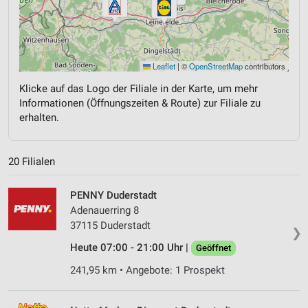
Leaflet
|
©
OpenStreetMap
contributors
Klicke auf das Logo der Filiale in der Karte, um mehr
Informationen (Öffnungszeiten & Route) zur Filiale zu
erhalten.
20 Filialen
PENNY Duderstadt
Adenauerring 8
37115 Duderstadt
❯
Heute 07:00 - 21:00 Uhr |
Geöffnet
241,95 km • Angebote: 1 Prospekt