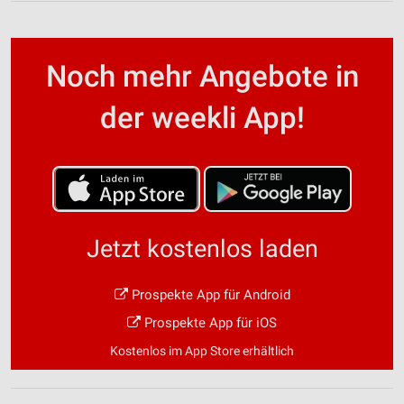
Noch mehr Angebote in
der weekli App!
Jetzt kostenlos laden
Prospekte App für Android
Prospekte App für iOS
Kostenlos im App Store erhältlich