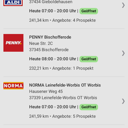
37434 Gieboldehausen
❯
Heute 07:00 - 20:00 Uhr |
Geöffnet
241,34 km • Angebote: 4 Prospekte
PENNY Bischofferode
Neue Str. 2C
37345 Bischofferode
❯
Heute 08:00 - 20:00 Uhr |
Geöffnet
232,21 km • Angebote: 1 Prospekt
NORMA Leinefelde-Worbis OT Worbis
Hausener Weg 45
37339 Leinefelde-Worbis OT Worbis
❯
Heute 07:00 - 20:00 Uhr |
Geöffnet
241,59 km • Angebote: 5 Prospekte