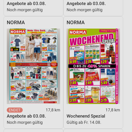
Angebote ab 03.08.
Angebote ab 03.08.
Noch morgen gültig
Noch morgen gültig
NORMA
NORMA
17,8 km
17,8 km
Angebote ab 03.08.
Wochenend Spezial
Noch morgen gültig
Gültig ab Fr. 14.08.