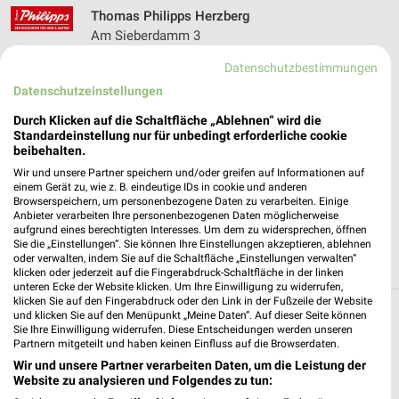
Thomas Philipps Herzberg
Am Sieberdamm 3
37412 Herzberg
❯
Datenschutzbestimmungen
Heute 09:00 - 19:00 Uhr |
Geöffnet
Datenschutzeinstellungen
230,62 km • Angebote: 2 Prospekte
Durch Klicken auf die Schaltfläche „Ablehnen“ wird die
Standardeinstellung nur für unbedingt erforderliche cookie
beibehalten.
Netto Marken-Discount Herzberg
Wir und unsere Partner speichern und/oder greifen auf Informationen auf
Juesholzstr. 32
einem Gerät zu, wie z. B. eindeutige IDs in cookie und anderen
Browserspeichern, um personenbezogene Daten zu verarbeiten. Einige
37412 Herzberg
❯
Anbieter verarbeiten Ihre personenbezogenen Daten möglicherweise
aufgrund eines berechtigten Interesses. Um dem zu widersprechen, öffnen
Heute 07:00 - 21:00 Uhr |
Geöffnet
Sie die „Einstellungen“. Sie können Ihre Einstellungen akzeptieren, ablehnen
oder verwalten, indem Sie auf die Schaltfläche „Einstellungen verwalten“
229,68 km • Angebote: 4 Prospekte
klicken oder jederzeit auf die Fingerabdruck-Schaltfläche in der linken
unteren Ecke der Website klicken. Um Ihre Einwilligung zu widerrufen,
klicken Sie auf den Fingerabdruck oder den Link in der Fußzeile der Website
und klicken Sie auf den Menüpunkt „Meine Daten“. Auf dieser Seite können
Discounter Angebote und Prospekte für
Sie Ihre Einwilligung widerrufen. Diese Entscheidungen werden unseren
Partnern mitgeteilt und haben keinen Einfluss auf die Browserdaten.
Duderstadt
Wir und unsere Partner verarbeiten Daten, um die Leistung der
Website zu analysieren und Folgendes zu tun:
16 Prospekte