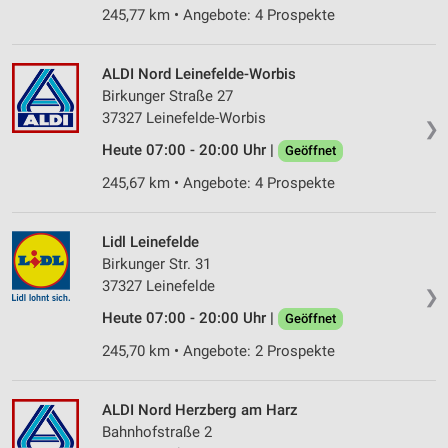
245,77 km • Angebote: 4 Prospekte
ALDI Nord Leinefelde-Worbis
Birkunger Straße 27
37327 Leinefelde-Worbis
❯
Heute 07:00 - 20:00 Uhr |
Geöffnet
245,67 km • Angebote: 4 Prospekte
Lidl Leinefelde
Birkunger Str. 31
37327 Leinefelde
❯
Heute 07:00 - 20:00 Uhr |
Geöffnet
245,70 km • Angebote: 2 Prospekte
ALDI Nord Herzberg am Harz
Bahnhofstraße 2