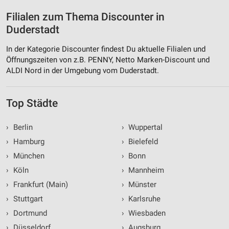
Filialen zum Thema Discounter in
Duderstadt
In der Kategorie Discounter findest Du aktuelle Filialen und
Öffnungszeiten von z.B. PENNY, Netto Marken-Discount und
ALDI Nord in der Umgebung vom Duderstadt.
Top Städte
›
Berlin
›
Wuppertal
›
Hamburg
›
Bielefeld
›
München
›
Bonn
›
Köln
›
Mannheim
›
Frankfurt (Main)
›
Münster
›
Stuttgart
›
Karlsruhe
›
Dortmund
›
Wiesbaden
›
Düsseldorf
›
Augsburg