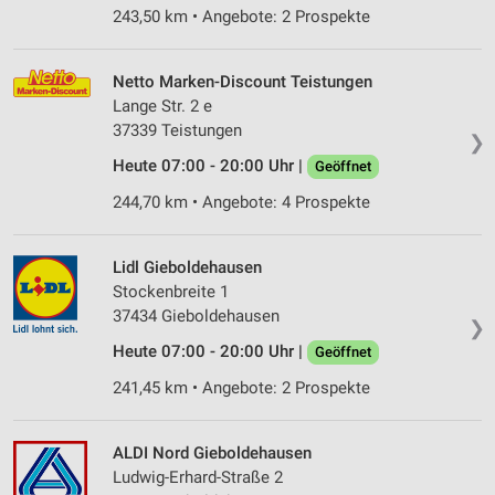
243,50 km • Angebote: 2 Prospekte
Netto Marken-Discount Teistungen
Lange Str. 2 e
37339 Teistungen
❯
Heute 07:00 - 20:00 Uhr |
Geöffnet
244,70 km • Angebote: 4 Prospekte
Lidl Gieboldehausen
Stockenbreite 1
37434 Gieboldehausen
❯
Heute 07:00 - 20:00 Uhr |
Geöffnet
241,45 km • Angebote: 2 Prospekte
ALDI Nord Gieboldehausen
Ludwig-Erhard-Straße 2